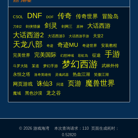
DNF
传奇
传奇世界
冒险岛
CSOL
DOF
剑灵
大话西游
剑侠情缘
剑网三
刀剑2
原神
大话西游2
天堂2
大话西游3
大话西游手游
天龙八部
奇迹MU
安装教程
奇迹世界
奇迹
手游
完美国际
完美世界
征途
幻想神域
彩虹岛
梦幻西游
武林外传
斗罗大陆
某道
梦幻手游
热血江湖
永恒之塔
笑傲江湖
洛奇英雄传
灵魂武器
魔兽世界
页游
诛仙3
网页游戏
问道
龙之谷
魔域
黑色沙漠
© 2026
游戏海湾
本次查询请求：110 页面生成耗时：
0.52820