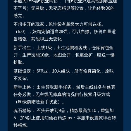
本服为155端6职业纯仿，（除6职业外建其他的职业建
不了号）无灵脉，无变态精灵等设置，让您体验06的
感觉。
不想多开的玩家，乾坤袋有超级大力可供选择。
（5.0），妖精宠物适当加强，可以白嫖。妖兽血量适
当增强，其他职业无变化
新手出生： 上线1级，出生地鹏程客栈，仓库背包全
开，生产技能10级。地图全开，包裹全扩，赠送一键
拾取。
基础设定： 6职业，10人组队，所有修真简化，原味
不复杂。
新手上路： 出生领取新手任务，然后主线任务与修真
任务必做，无主线无修真的情况自行摸索升级方式
（60级前赠送新手状态）。
魂石精炼： 石头开放到9品，精炼最高加10，碧玺加
5，加5以上使用幻仙石精炼,ps：本服未设置乾坤石转
移精炼。