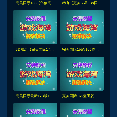
完美国际155【亿信完美】6职业怀旧仿官第二版,带玩法攻略+管理后台+GM工具及命令+视频教程
稀有【完美世界138国服版】带装备在线生成工具+GM后及EL编辑器，配视频教程
3D魔幻【完美国际173v344妖族崛起第二版】,管理后台+网页注册+GM命令，详细安装教程
完美国际155V156原开服版【仙恋完美6职业】仿官+简易攻略+GM命令及工具+安装视频教程
完美国际最新173版15职业，配有GM工具，网页注册管理后台和详细视频教程
完美国际165蓝田版14职业，带在线装备生成器+全套修改工具及视频教程