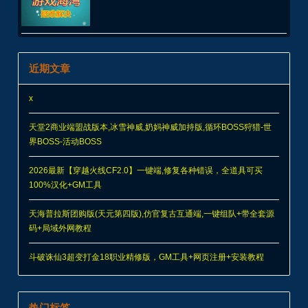
近期文章
x
天堂2商业端盟战版本,冰雪神威,奶妈神威加持版,循环BOSS狩猎-世
界BOSS-活动BOSS
2026最新【穿越火线CF2.0】一键端,修复各种错误，全道具可买
100%汉化+GM工具
天海普拉斯团购版(天元第四版),仿官复古互通端,一键组队+带全套源
码+局域外网教程
斗破诛仙3超变打金18职业精修版，GM工具+网页注册+安装教程
热门标签