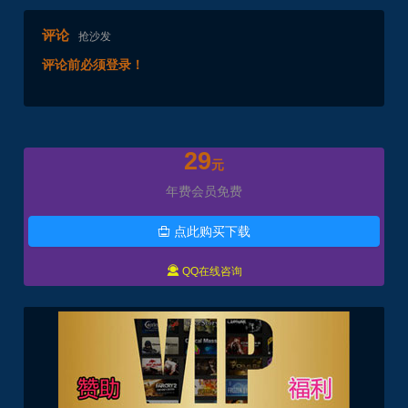
评论
抢沙发
评论前必须登录！
29
元
年费会员免费
点此购买下载


QQ在线咨询