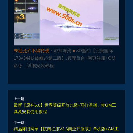
未经允许不得转载：
游戏海湾
»
3D魔幻【完美国际
173v344妖族崛起第二版】,管理后台+网页注册+GM
命令，详细安装教程
上一篇
最新【原神5.0】世界等级开放九级+可打深渊，带GM工
具及安装使用教程
下一篇
精品怀旧网单【镇南征服V2.6商业开服版】单机版+GM工