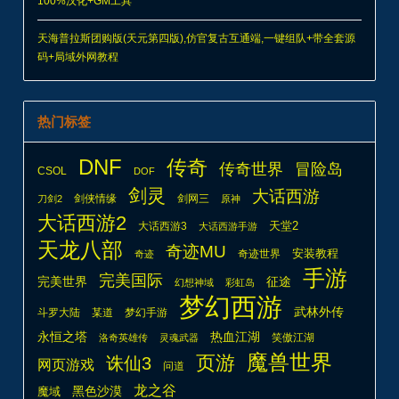
100%汉化+GM工具
天海普拉斯团购版(天元第四版),仿官复古互通端,一键组队+带全套源
码+局域外网教程
热门标签
DNF
传奇
传奇世界
冒险岛
CSOL
DOF
剑灵
大话西游
剑侠情缘
剑网三
刀剑2
原神
大话西游2
天堂2
大话西游3
大话西游手游
天龙八部
奇迹MU
安装教程
奇迹世界
奇迹
手游
完美国际
完美世界
征途
幻想神域
彩虹岛
梦幻西游
武林外传
斗罗大陆
某道
梦幻手游
热血江湖
永恒之塔
笑傲江湖
洛奇英雄传
灵魂武器
魔兽世界
页游
诛仙3
网页游戏
问道
龙之谷
魔域
黑色沙漠