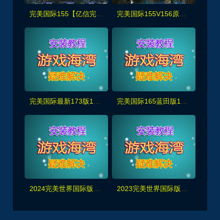
完美国际155【亿信完美】6职业怀旧仿官,原开服商业版,带玩法攻略+管理后台+GM工具及命令+视频教程
完美国际155V156原开服版【仙恋完美6职业】仿官+简易攻略+GM命令及工具+安装视频教程
完美国际最新173版15职业，配有GM工具，网页注册管理后台和详细视频教程
完美国际165蓝田版14职业，带在线装备生成器+全套修改工具及视频教程
2024完美世界国际版单机V165完整端14职业第二版+Gm后及视频教程
2023完美世界国际版单机V165完整端14职业新版