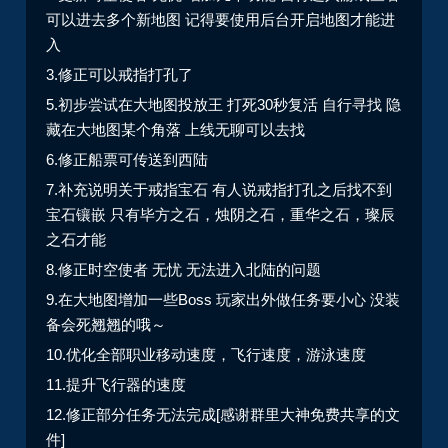
可以进去多个新地图 记得要使用后台开启地图才能进
入
3.修正可以戒指打孔了
5.初步尝试在大地图投放王 打死30秒复活 自行寻找 隐
藏在大地图某个角落 上线无聊可以去找
6.修正船票可传送到西陆
7.补充说明关于戒指宝石 有人说戒指打孔之后找不到
宝石镶嵌 只有毕方之石，烛阴之石，重华之石，璨辰
之石才能
8.修正时空使者 无忧 无法进入北陆的问题
9.在大地图增加一些Boss 玩家出外做任务要小心 没装
备会死翘翘的哦～
10.优化全部职业移动速度，飞行速度，游泳速度
11.提升飞行器的速度
12.修正部分任务无法完成[感谢群里大神免费共享的文
件]