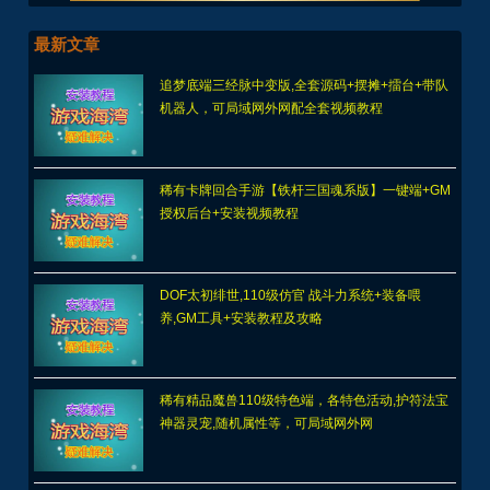
最新文章
追梦底端三经脉中变版,全套源码+摆摊+擂台+带队
机器人，可局域网外网配全套视频教程
稀有卡牌回合手游【铁杆三国魂系版】一键端+GM
授权后台+安装视频教程
DOF太初绯世,110级仿官 战斗力系统+装备喂
养,GM工具+安装教程及攻略
稀有精品魔兽110级特色端，各特色活动,护符法宝
神器灵宠,随机属性等，可局域网外网