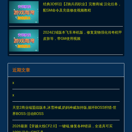
经典3D怀旧【Z骑兵四职业】完整商城 汉化任务，
配GM命令及充值修改视频教程
2024幻域版本飞车单机版，修复宠物强化传奇机甲
皮肤等，带GM使用视频
近期文章
x
x
天堂2商业端盟战版本,冰雪神威,奶妈神威加持版,循环BOSS狩猎-世
界BOSS-活动BOSS
2026最新【穿越火线CF2.0】一键端,修复各种错误，全道具可买