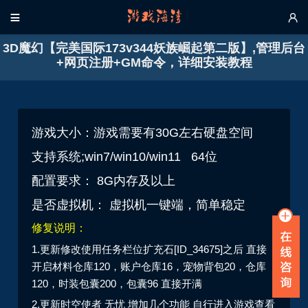


3D魔幻【完美国际173v344妖族崛起第二版】,管理后台
+网页注册+GM命令，详细安装教程
游戏大小：游戏需要有30G左右硬盘空间
支持系统;win7/win10/win11
64位
配置要求： 8G内存及以上
是否虚拟机： 虚拟机一键端，简单稳定
修复说明：
1.更新修改使用任务栏位扩充石[ID_34675]之后 直接
开启材料仓库120，账户仓库16，宠物背包20，仓库
120，时装包囊200，包囊96 直接开满
2.更新时空使者 无忧 增加几个功能 自行进入游戏查看