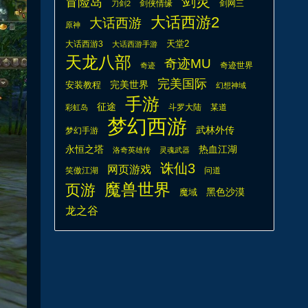
剑灵
冒险岛
剑侠情缘
剑网三
刀剑2
大话西游2
大话西游
原神
天堂2
大话西游3
大话西游手游
天龙八部
奇迹MU
奇迹世界
奇迹
完美国际
安装教程
完美世界
幻想神域
手游
征途
斗罗大陆
某道
彩虹岛
梦幻西游
武林外传
梦幻手游
热血江湖
永恒之塔
洛奇英雄传
灵魂武器
诛仙3
网页游戏
笑傲江湖
问道
魔兽世界
页游
魔域
黑色沙漠
龙之谷