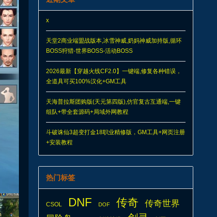
x
天堂2商业端盟战版本,冰雪神威,奶妈神威加持版,循环
BOSS狩猎-世界BOSS-活动BOSS
2026最新【穿越火线CF2.0】一键端,修复各种错误，
全道具可买100%汉化+GM工具
天海普拉斯团购版(天元第四版),仿官复古互通端,一键
组队+带全套源码+局域外网教程
斗破诛仙3超变打金18职业精修版，GM工具+网页注册
+安装教程
热门标签
DNF
传奇
传奇世界
CSOL
DOF