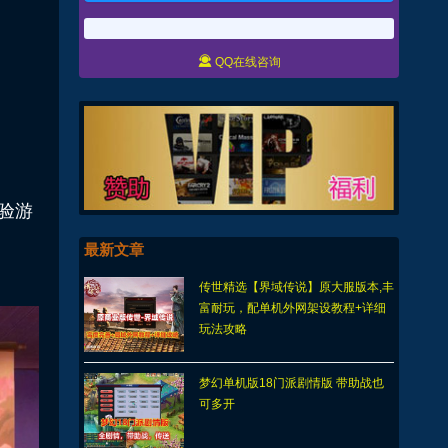

QQ在线咨询
验游
最新文章
传世精选【界域传说】原大服版本,丰
富耐玩，配单机外网架设教程+详细
玩法攻略
梦幻单机版18门派剧情版 带助战也
可多开