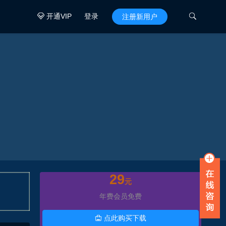
开通VIP
登录

注册新用户

29
元
年费会员免费
点此购买下载
