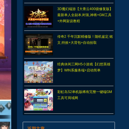
3D魔幻端游【大青云400级修复版】
最新单人全副本,时装,神将+GM工具
+外网架设教程
传奇2 千年沉默精修版！随机鉴定,铭
文,特效+大背包+自动拾取
经典休闲三网H5小游戏【幻想英雄
梦】WIN系服务端+启动简单
彩虹岛S2单机版稀有完整一键端GM
工具可局域网
近期文章