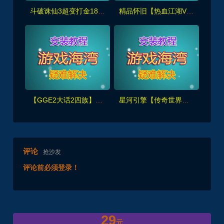
斗破诛仙3超变打金18职业精修版，GM工具+网页注册+安装教程
精品怀旧【热血江湖V2.0任务端】百宝阁无限元宝时装披风送+GM工具+支持多开+宝宝挂
【GGE2大话2四族】双端互通第三版,内置GM工具+服务器架设+全套源码+安卓出包等视频教程
星河引擎【传奇世界金币服】神武到顶挂机+GM后台+假人PK/摆摊/陪玩/假人攻城+单机外网架设教程
评论
抢沙发
评论前必须登录！
29
元