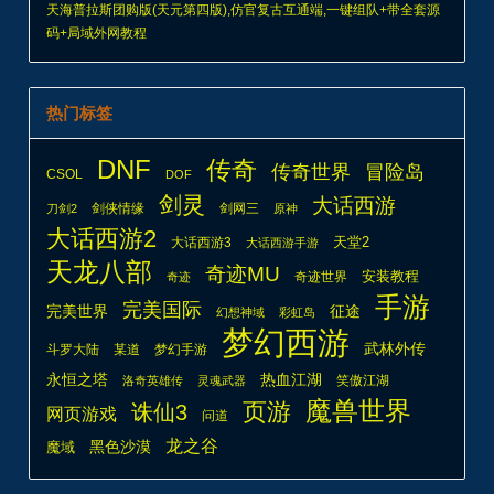
天海普拉斯团购版(天元第四版),仿官复古互通端,一键组队+带全套源
码+局域外网教程
热门标签
DNF
传奇
传奇世界
冒险岛
CSOL
DOF
剑灵
大话西游
剑侠情缘
剑网三
刀剑2
原神
大话西游2
天堂2
大话西游3
大话西游手游
天龙八部
奇迹MU
安装教程
奇迹世界
奇迹
手游
完美国际
完美世界
征途
幻想神域
彩虹岛
梦幻西游
武林外传
斗罗大陆
某道
梦幻手游
热血江湖
永恒之塔
笑傲江湖
洛奇英雄传
灵魂武器
魔兽世界
页游
诛仙3
网页游戏
问道
龙之谷
魔域
黑色沙漠