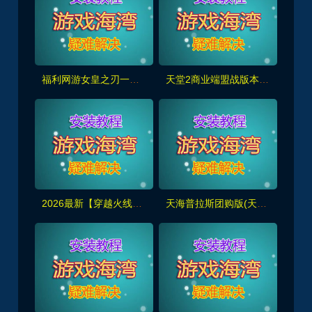
福利网游女皇之刃一键端 客户端已汉化带，视频教程
天堂2商业端盟战版本,冰雪神威,奶妈神威加持版,循环BOSS狩猎-世界BOSS-活动BOSS
2026最新【穿越火线CF2.0】一键端,修复各种错误，全道具可买100%汉化+GM工具
天海普拉斯团购版(天元第四版),仿官复古互通端,一键组队+带全套源码+局域外网教程