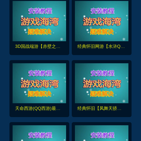
3D国战端游【赤壁之三分天下】最新单机版,修复完善+GM工具+安装视频教程
经典怀旧网游【水浒Q传】完善的任务副本+详细攻略+修改使用视频
天命西游(QQ西游)最新修复版,带GM命令及攻略+安装及GM使用视频+局域网外网架设视频
经典怀旧【凤舞天骄】200级新称号新地图属性坐骑+GM工具及教程