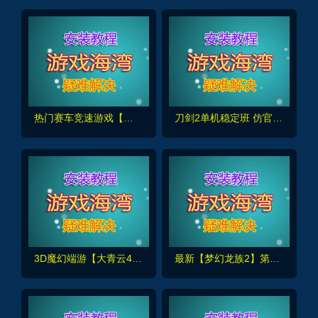
热门赛车竞速游戏【女娲版】2025创世女娲-蛇车至尊玄真武，假人陪玩+GM后台+视频教程
刀剑2单机稳定班 仿官原开F端，完善商城+技能不闪退+GM工具+网页GM
3D魔幻端游【大青云400级修复版】最新单人全副本,时装,神将+GM工具+外网架设教程
最新【梦幻龙族2】第二版,新增大量装备地图副本,有沙漠，配GM工具及视频教程