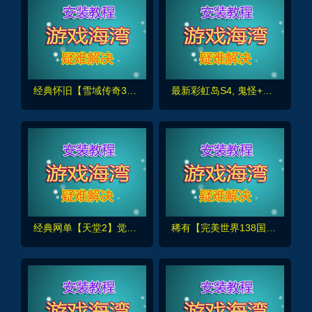
经典怀旧【雪域传奇3精修版】一键单机端，修复完善,基本无BUG+GM脚本命令+安装教程
最新彩虹岛S4, 鬼怪+剑神+彩蛋武器+证明之塔等+GM及局域外网架设教程
经典网单【天堂2】觉醒270新纪元,完整汉化+内置GM工具+安装使用教程
稀有【完美世界138国服版】带装备在线生成工具+GM后及EL编辑器，配视频教程