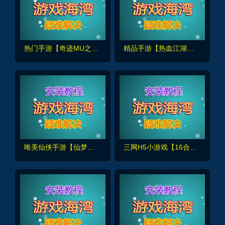
热门手游【奇迹MU之勇者大陆】VM单机版+手工服务端+GM后台+外网架设教程及全套工具
精品手游【热血江湖归来】内购无错版+GM后台+视频安装教程
唯美仙侠手游【仙梦奇缘之纪元仙途平台币内购跨服版】最新单机版+GM管理里后台+手工外网教程
三网H5小游戏【16合1】解压既玩,休闲娱乐+安装使用视频教程