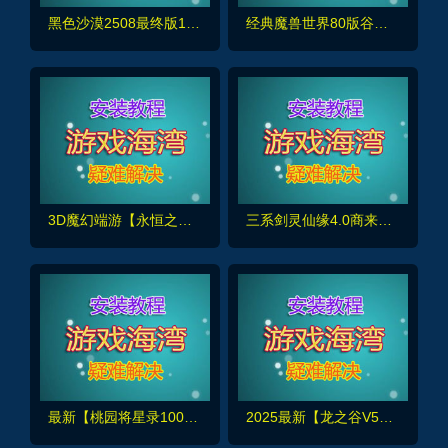
黑色沙漠2508最终版19职业,完整主线剧情时装商城坐骑，可局域外网+视频教程
经典魔兽世界80版谷神端少林寺版本，超智能机器人副本走位，新技能附魔+商城+局域外网教程
3D魔幻端游【永恒之塔3.5精修】最新整理完整商城+GM指令+可局域网外网及详细搭建教程
三系剑灵仙缘4.0商来版本，装备玩法丰富完善+玩法攻略+视频教程+GM工具
最新【桃园将星录100级3转修复版】完整任务商城,可刷装备坐骑,单人副本血战boss+GM充值邮件后台
2025最新【龙之谷V574】17职业第四版+GM工具命令及视频教程，更稳定更简单