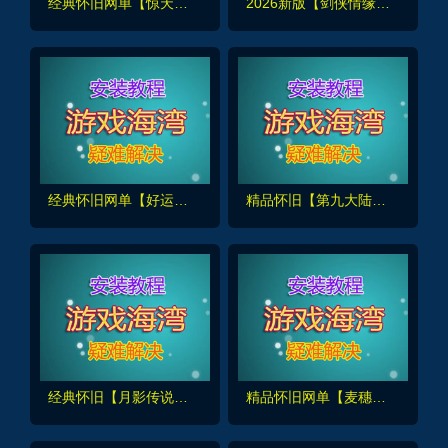
经典怀旧网单【惊天动地EP35】单机完善版，9职业+GM工具及使用频教程
2026新版【剑侠情缘网络版Ⅱ马年修复版】完整汉化,任务副本修复+GM工具
经典怀旧网单【好运千年】带3层武功大背包，一键端解压即撸+视频教程及GM命令
精品怀旧【第九大陆玲珑端豪华版】五职业最新整理，配任务物品代码+GM配套工具及命令+视频教程
经典怀旧【月影传说】单机版完整副本任务,修复等级上限,门派加入限制+视频教程
精品怀旧网单【麦穗魔力宝贝】解压即玩+玩法攻略+安装视频教程+GM命令