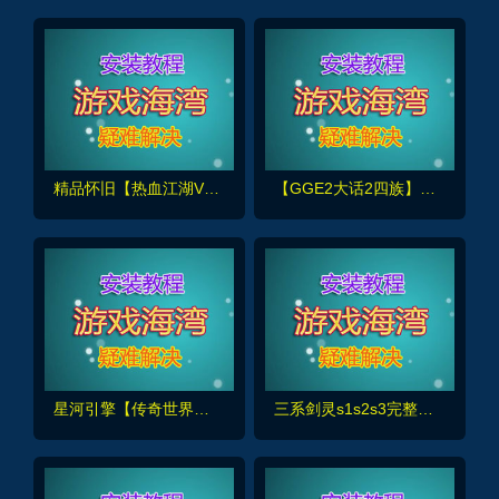
精品怀旧【热血江湖V2.0任务端】百宝阁无限元宝时装披风送+GM工具+支持多开+宝宝挂
【GGE2大话2四族】双端互通第三版,内置GM工具+服务器架设+全套源码+安卓出包等视频教程
星河引擎【传奇世界金币服】神武到顶挂机+GM后台+假人PK/摆摊/陪玩/假人攻城+单机外网架设教程
三系剑灵s1s2s3完整主线60级50星，可单人副本,黑月武器、首饰等+GM工具