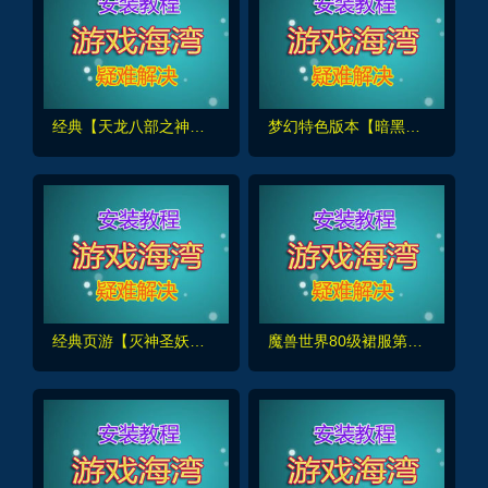
经典【天龙八部之神王轮回】爽刷BOSS,炫酷五代发光神器炫酷王权升灵双级雕纹+GM工具及安装教程
梦幻特色版本【暗黑西游】暗黑副本-大陆-神器-称号等众多新鲜玩法，带全套源码及外网架设教程
经典页游【灭神圣妖传】精修版，画质高清,带GM后台+手工外网端架设教程
魔兽世界80级裙服第九版，非常经典耐玩,带商城,转职,多功能宝石等+注册站+玩法攻略及全套清档架设教程