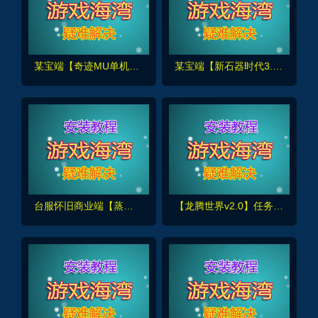
某宝端【奇迹MU单机1.03H】怀旧扩展版,转生+F7助手挂机+6D翅膀 送GM
某宝端【新石器时代3.0豪华版】高清怀旧单机版,超多骑宠+内置快捷功能+GM全物品宠物ID
台服怀旧商业端【蒸汽幻想】单机版,基本无BUG+商城添加修改+GM后台使用视频教程
【龙腾世界v2.0】任务完善,原始经验商城集市,法宝炼化,新装备新宠物+GM及安装教程