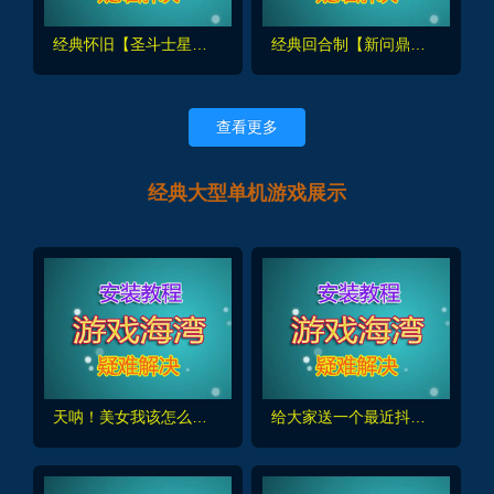
经典怀旧【圣斗士星矢】单机第二版,支持单人副本,完整商城，更新版270圣衣套
经典回合制【新问鼎】精品商业端,任务完善,配GM工具和充值修改视频教程
查看更多
经典大型单机游戏展示
天呐！美女我该怎么选？/Oh My Goddess!挺热门的游戏，送给大家
给大家送一个最近抖音比较火的，荒野大镖客2 带金手指，录制了使用视频