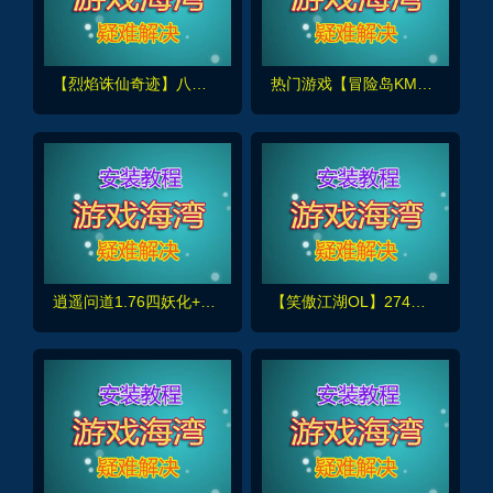
【烈焰诛仙奇迹】八代翅膀+修仙附魔版,带Gm工具+详细安装及手工外网架设教程
热门游戏【冒险岛KMS391】韩服端，新职业+6转技能/新地图桃园+GM工具物品ID+外网架设教程
逍遥问道1.76四妖化+转生系统，突破179级插件端+安装教程及玩法攻略
【笑傲江湖OL】274终极完善版,单人副本,可转职萝莉,蒙古地图80神装+GM文件+视频教程