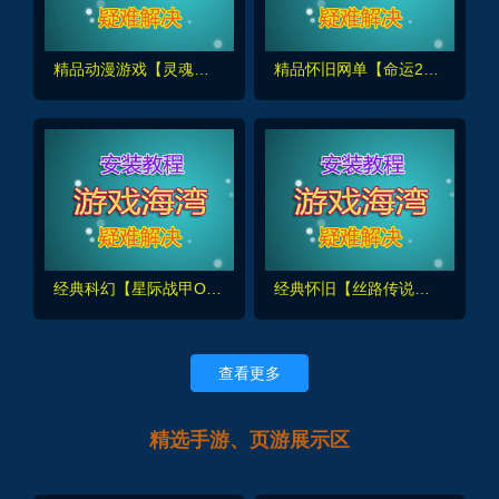
精品动漫游戏【灵魂武器】SoulWorker,带GM工具及命令+物品ID+安装及使用视频教程
精品怀旧网单【命运2】单机版，带GM工具使用教程+安装教程
经典科幻【星际战甲OpenWF】绘影者版本，带GM后台及安装使用教程
经典怀旧【丝路传说】255级修复完善，任务地图全部祝福完毕+20套强化+混合跑商觉醒技能+GM工具及命令
查看更多
精选手游、页游展示区