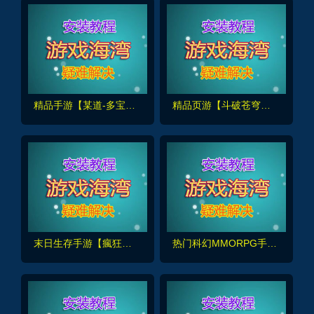
精品手游【某道-多宝鱼斗罗版】+Win系手工外网+GM后台+安装及GM视频教程
精品页游【斗破苍穹神境修复版】最新一键端+Linux手工服务端+管理后台+详细搭建教程
末日生存手游【瘋狂渁迣鎅代金券内购版】】最新整理单机版+Linux手工服务端+服务端源码+GM管理后台+CDK授权后台
热门科幻MMORPG手游【源战役2】最新一键端+GM后台+Linux手工端+视频教程