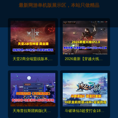
最新网游单机版展示区，本站只做精品
天堂2商业端盟战版本,冰雪神威,奶妈神威加持版,循环BOSS狩猎-世界BOSS-活动BOSS
2026最新【穿越火线CF2.0】一键端,修复各种错误，全道具可买100%汉化+GM工具
天海普拉斯团购版(天元第四版),仿官复古互通端,一键组队+带全套源码+局域外网教程
斗破诛仙3超变打金18职业精修版，GM工具+网页注册+安装教程