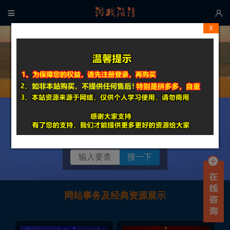


X
百款网游戏单机
查看详情

搜索时请输入【完整游戏
名】更精准
搜一下
网站事务及经典资源展示