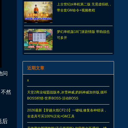
上古世纪ol单机第二版 无需虚拟机，
带全套GM命令+视频教程
梦幻单机版18门派剧情版 带助战也
可多开
近期文章
他问
x
，不然
天堂2商业端盟战版本,冰雪神威,奶妈神威加持版,循环
BOSS狩猎-世界BOSS-活动BOSS
2026最新【穿越火线CF2.0】一键端,修复各种错误，
全道具可买100%汉化+GM工具
括后