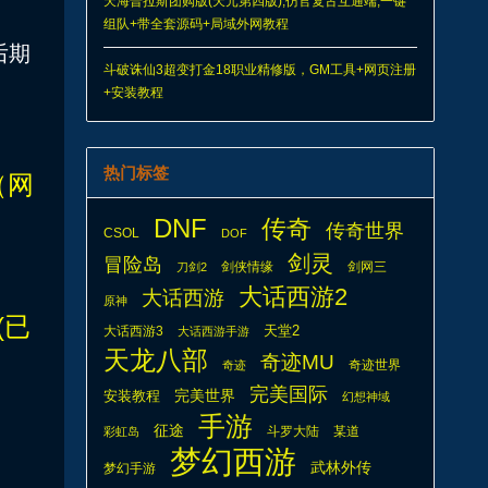
天海普拉斯团购版(天元第四版),仿官复古互通端,一键
组队+带全套源码+局域外网教程
后期
斗破诛仙3超变打金18职业精修版，GM工具+网页注册
+安装教程
热门标签
（网
DNF
传奇
传奇世界
CSOL
DOF
剑灵
冒险岛
剑侠情缘
剑网三
刀剑2
大话西游2
大话西游
原神
已
天堂2
大话西游3
大话西游手游
天龙八部
奇迹MU
奇迹世界
奇迹
完美国际
安装教程
完美世界
幻想神域
手游
征途
斗罗大陆
某道
彩虹岛
梦幻西游
武林外传
梦幻手游