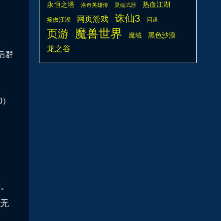
热血江湖
永恒之塔
洛奇英雄传
灵魂武器
诛仙3
网页游戏
笑傲江湖
问道
魔兽世界
页游
魔域
黑色沙漠
龙之谷
后群
0）
站。
无