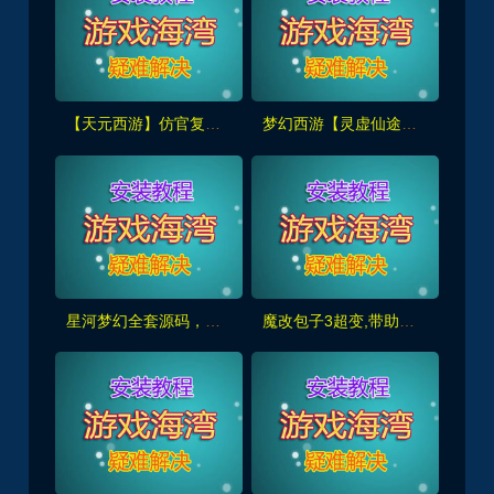
【天元西游】仿官复古第三版,仿官版,一键组队助战，带全套源码+玩法攻略+局域外网架设教程
梦幻西游【灵虚仙途重置版】群服版,最新全套源码+玩法攻略+内置GM+详细搭建教程
星河梦幻全套源码，助战组队,千变万化系统,神兵灵石打造系统，挂机抽奖月卡等+局域外网教程
魔改包子3超变,带助战,功德系统-神器系统-战备系统-灵气系统-转生系统等，带全套源码+局域外网教程