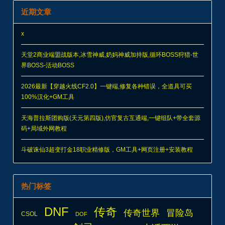
近期文章
x
天堂2商业端盟战版本,冰雪神威,奶妈神威加持版,循环BOSS狩猎-世
界BOSS-活动BOSS
2026最新【穿越火线CF2.0】一键端,修复各种错误，全道具可买
100%汉化+GM工具
天海普拉斯团购版(天元第四版),仿官复古互通端,一键组队+带全套源
码+局域外网教程
斗破诛仙3超变打金18职业精修版，GM工具+网页注册+安装教程
热门标签
DNF
传奇
传奇世界
冒险岛
CSOL
DOF