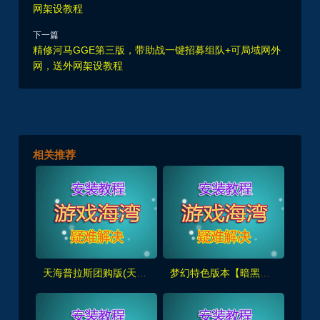
网架设教程
下一篇
精修河马GGE第三版，带助战一键招募组队+可局域网外
网，送外网架设教程
相关推荐
天海普拉斯团购版(天元第四版),仿官复古互通端,一键组队+带全套源码+局域外网教程
梦幻特色版本【暗黑西游】暗黑副本-大陆-神器-称号等众多新鲜玩法，带全套源码及外网架设教程