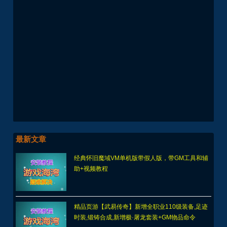
最新文章
经典怀旧魔域VM单机版带假人版，带GM工具和辅
助+视频教程
精品页游【武易传奇】新增全职业110级装备,足迹
时装,锻铸合成,新增极·屠龙套装+GM物品命令