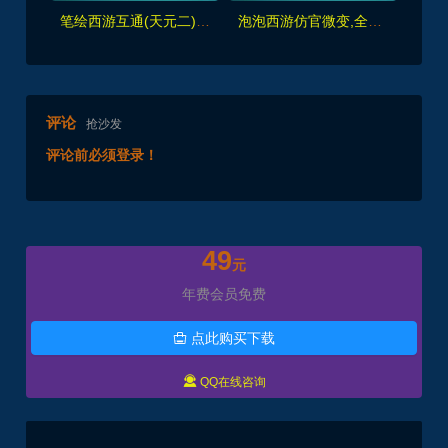
笔绘西游互通(天元二),仿官复古互通端,一键组队助战，带全套源码+局域外网教程
泡泡西游仿官微变,全套源码，武神坛之战,挂机系统,抽奖系统,巅峰赛,千变万化-共享背包+局域外网教程+攻略
评论
抢沙发
评论前必须登录！
49
元
年费会员免费
点此购买下载


QQ在线咨询