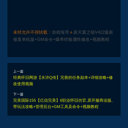
未经允许不得转载：
游戏海湾
»
新天翼之链V422最新
修复单机版+GM命令+爆率经验属性修改+视频教程
上一篇
经典怀旧网游【水浒Q传】完善的任务副本+详细攻略+修
改使用视频
下一篇
完美国际155【亿信完美】6职业怀旧仿官,原开服商业版,
带玩法攻略+管理后台+GM工具及命令+视频教程