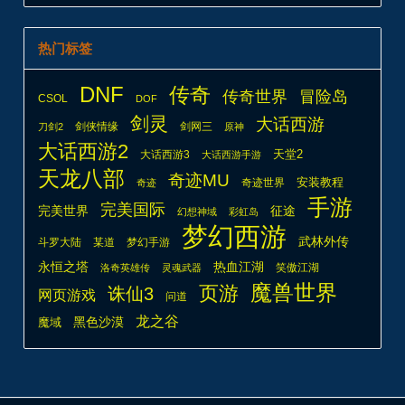
热门标签
DNF
传奇
传奇世界
冒险岛
CSOL
DOF
剑灵
大话西游
剑侠情缘
剑网三
刀剑2
原神
大话西游2
天堂2
大话西游3
大话西游手游
天龙八部
奇迹MU
安装教程
奇迹世界
奇迹
手游
完美国际
完美世界
征途
幻想神域
彩虹岛
梦幻西游
武林外传
斗罗大陆
某道
梦幻手游
热血江湖
永恒之塔
笑傲江湖
洛奇英雄传
灵魂武器
魔兽世界
页游
诛仙3
网页游戏
问道
龙之谷
魔域
黑色沙漠