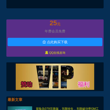
25
元
年费会员免费
点此购买下载


QQ在线咨询
最新文章
冒险岛079完善版，无限转生，无限破功带GM工