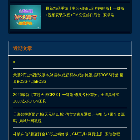
最新精品手游【主公别闹代金券内购版】一键版
+视频安装教程+GM充值邮件后台+安卓端
近期文章
x
天堂2商业端盟战版本,冰雪神威,奶妈神威加持版,循环BOSS狩猎-世
界BOSS-活动BOSS
2026最新【穿越火线CF2.0】一键端,修复各种错误，全道具可买
100%汉化+GM工具
天海普拉斯团购版(天元第四版),仿官复古互通端,一键组队+带全套源
码+局域外网教程
斗破诛仙3超变打金18职业精修版，GM工具+网页注册+安装教程