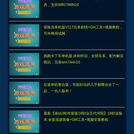
具，支持WIN7/WIN10
冒险岛单机版V117任务剧情+Gm工具+视频教程，
可外网局域网
跑跑卡丁车单机版,休闲怀旧，全部车系、配件解压
既玩，完美win7/win10
征途单机整合版，市面好玩的几乎都整合在了一
起，一合八版本！
最新【诛仙3蛇年新版18职业五代河阳】18职业版
本,全套混虚装备+GM工具+视频安装教程