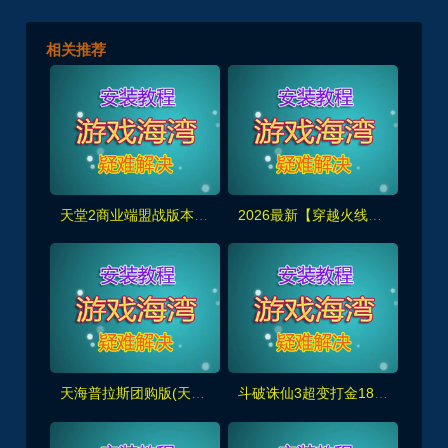
相关推荐
天堂2商业端盟战版本,冰雪神威,奶妈神威加持版,循环BOSS狩猎-世界BOSS-活动BOSS
2026最新【穿越火线CF2.0】一键端,修复各种错误，全道具可买100%汉化+GM工具
天海普拉斯团购版(天元第四版),仿官复古互通端,一键组队+带全套源码+局域外网教程
斗破诛仙3超变打金18职业精修版，GM工具+网页注册+安装教程