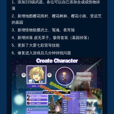
1、添加215级武器。各位可以自己添加合成或怪物掉
落
2、新增地图樱花雨村、樱花树林、樱花小路、受诅咒
的墓园
3、新增怪物骷髅武士、冤魂、夜宵陵
4、新增掉落 虚无罩子。骸骨套装（墓园掉落）
5、更新了大爱七彩雷等技能
6、修复进入游戏后几分钟掉线问题