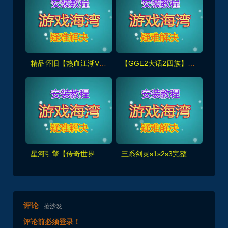
精品怀旧【热血江湖V2.0任务端】百宝阁无限元宝时装披风送+GM工具+支持多开+宝宝挂
【GGE2大话2四族】双端互通第三版,内置GM工具+服务器架设+全套源码+安卓出包等视频教程
星河引擎【传奇世界金币服】神武到顶挂机+GM后台+假人PK/摆摊/陪玩/假人攻城+单机外网架设教程
三系剑灵s1s2s3完整主线60级50星，可单人副本,黑月武器、首饰等+GM工具
评论
抢沙发
评论前必须登录！