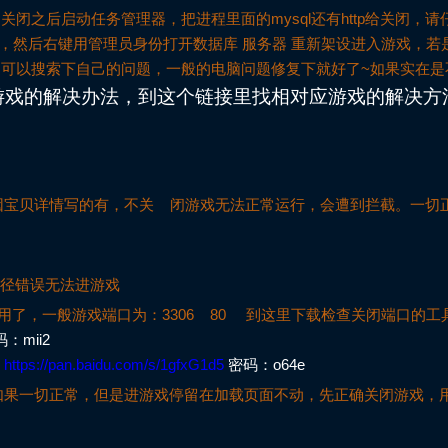
，关闭之后启动任务管理器，把进程里面的mysql还有http给关闭，请
sp，然后右键用管理员身份打开数据库 服务器 重新架设进入游戏，若
电脑专家 亲到里边可以搜索下自己的问题，一般的电脑问题修复下就好了~如果实在
游戏的解决办法，到这个链接里找相对应游戏的解决方
因宝贝详情写的有，不关 闭游戏无法正常运行，会遭到拦截。一切
路径错误无法进游戏
用了，一般游戏端口为：3306 80 到这里下载检查关闭端口的工
：mii2
：
https://pan.baidu.com/s/1gfxG1d5
密码：o64e
果一切正常，但是进游戏停留在加载页面不动，先正确关闭游戏，用