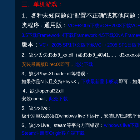
三、单机游戏：
1、各种未知问题如“配置不正确”或其他问题：首先确认
类程序
通用版：
：
VC++2005下载
VC++2008下载
VC
3.5下载
Framework 4下载
Framework 4.5下载
XNA Framewo
版本：
VC++2005 SP1中文版下载
VC++2005 SP1日版
2、缺少丢失d3dx9_xx.dll（如d3dx9_40\41… 、d3xxxx
安装最新版DirectX即可，
此处下载
3、缺少PhysXLoader.dll等错误：
如果你是N卡且支持PhysX，
下载最新显卡驱动
即可，如果
4、缺少openal32.dll
安装openal，
此处下载
5、缺少xlive：
极个别游戏必须在windows live下运行，安装LIVE游戏
6、缺少xLive、steam等平台方面错误：
windows live下载
Steam注册表
Origin客户端下载