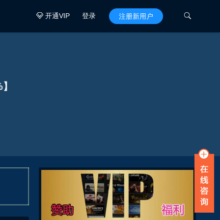
开通VIP
登录

注册新用户

%】