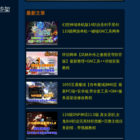
些架
最新文章
幻想神域单机版14职业圣剑手里剑
110级网游单机一键端GM工具网单
怀旧网单【武林外传之傲视苍穹防官
版】最新整理+GM工具++详细安装
教程
1655互通魔域【传奇魔域[神80]】最
新PC端+安卓端,带全套工具+GM+服
务器架设修改教程
110级DNF神话11.0版 真女圣职,女
鬼剑4职业完美转职觉醒+完整主线任
务剧情，带视频教程