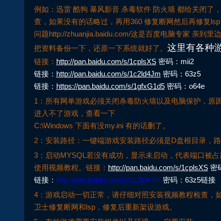
例如：迅雷 酷狗 暴风影音 杀毒软件 防火墙 都给关闭了
查，如果没有的话略过，再用360 修复断网然后再修复l
问题http://zhuanjia.baidu.com/这是百度
这里有各种
把资料备份一下，还原一下系统就好了。
链接：
http://pan.baidu.com/s/1cplsXS
密码：mii2
链接：
http://pan.baidu.com/s/1c2ld4Jm
密码：63z5
链接：
https://pan.baidu.com/s/1gfxG1d5
密码：o64e
1：所有网单游戏必须关闭杀毒防火墙以及电脑保护，原
进入不了游戏，查看一下
C:\Windows 下面有没my.ini 有的话删了。
2：安装路径：一键端游戏安装路径必须是D盘根目录，
3：启动MYSQL若没有成功，显示未启动，代表端口被占
使用视频教程。链接：
http://pan.baidu.com/s/1cplsXS
密码
链接：
http://pan.baidu.com/s/1c2ld4Jm
密码：63z5链接
4：游戏启动一切正常，请仔细对照安装视频教程检查，如
卫士修复断网和lsp，修复后重新架设游戏。