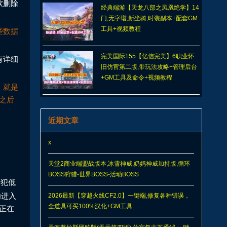
软删除
经典端游【天龙八部之凤凰绝学】14
门,无字谱,新坐骑,时装副本+配套GM
工具+视频教程
些数据
完美国际155【亿信完美】6职业怀
有详细
旧仿官第二版,带玩法攻略+管理后台
+GM工具及命令+视频教程
，就是
之后
近期文章
x
天堂2商业端盟战版本,冰雪神威,奶妈神威加持版,循环
BOSS狩猎-世界BOSS-活动BOSS
要犯低
功进入
2026最新【穿越火线CF2.0】一键端,修复各种错误，
全道具可买100%汉化+GM工具
正在