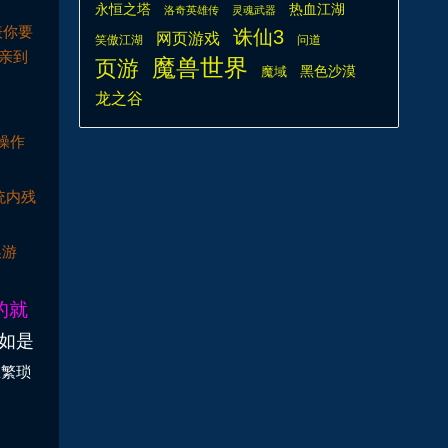
热血江湖
永恒之塔
洛奇英雄传
灵魂武器
表你要
诛仙3
网页游戏
笑傲江湖
问道
亲到
魔兽世界
页游
魔域
黑色沙漠
龙之谷
操作
统内残
换游
的就
8如是
您繁琐