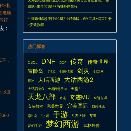
天海普拉斯团购版(天元第四版),仿官复古互通端,一键
仔细检
组队+带全套源码+局域外网教程
是电脑
斗破诛仙3超变打金18职业精修版，GM工具+网页注册
是不行
+安装教程
法：
热门标签
正常，
DNF
传奇
传奇世界
CSOL
DOF
剑灵
冒险岛
剑侠情缘
剑网三
刀剑2
大话西游2
大话西游
原神
天堂2
大话西游3
大话西游手游
具以及
天龙八部
奇迹MU
奇迹世界
奇迹
完美国际
安装教程
完美世界
幻想神域
手游
360
征途
斗罗大陆
某道
彩虹岛
梦幻西游
武林外传
梦幻手游