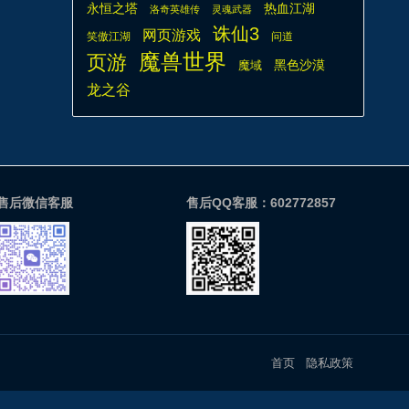
热血江湖
永恒之塔
洛奇英雄传
灵魂武器
诛仙3
网页游戏
笑傲江湖
问道
魔兽世界
页游
魔域
黑色沙漠
龙之谷
售后微信客服
售后QQ客服：602772857
首页
隐私政策