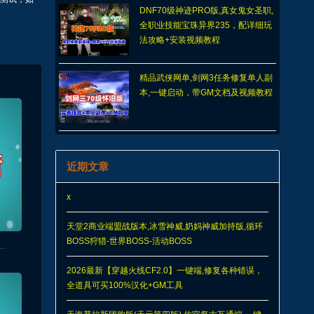
DNF70级神迹PRO版,真女鬼女圣职,
全职业技能宝珠异界235，配详细玩
法攻略+安装视频教程
精品武侠网单,剑网3任务修复单人副
本,一键启动，带GM文档及视频教程
近期文章
x
天堂2商业端盟战版本,冰雪神威,奶妈神威加持版,循环
BOSS狩猎-世界BOSS-活动BOSS
戏必备环境包，及解决DLL缺失
2026最新【穿越火线CF2.0】一键端,修复各种错误，
全道具可买100%汉化+GM工具