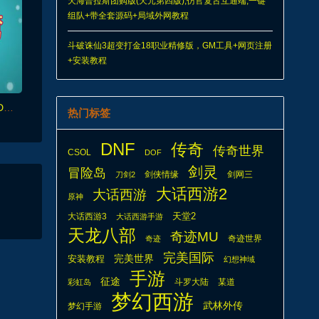
天海普拉斯团购版(天元第四版),仿官复古互通端,一键
组队+带全套源码+局域外网教程
斗破诛仙3超变打金18职业精修版，GM工具+网页注册
+安装教程
游戏常见启动报错及各种DLL缺失解决办法
热门标签
DNF
传奇
传奇世界
CSOL
DOF
剑灵
冒险岛
剑侠情缘
剑网三
刀剑2
大话西游2
大话西游
原神
天堂2
大话西游3
大话西游手游
天龙八部
奇迹MU
奇迹世界
奇迹
完美国际
安装教程
完美世界
幻想神域
手游
征途
斗罗大陆
某道
彩虹岛
梦幻西游
武林外传
梦幻手游