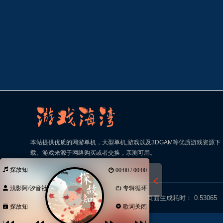
本站提供优质的网游单机，大型单机,游戏以及3DGAM等优质游戏资源下
载。游戏来源于网络购买或者交换，亲测可用。
探故知
00:00 / 00:00
浅影阿/汐音社
专辑循环
© 2026
游戏海湾
本次查询请求：101 页面生成耗时： 0.53065
探故知
歌词关闭
（//客服）