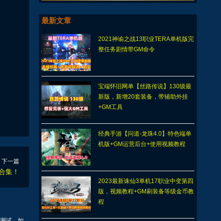
最新文章
2021神谕之战13职业TERA单机版完
整任务剧情带GM命令
宝端怀旧网单【丝路传说】130级最
新版，新增20套装备，带辅助外挂
+GM工具
经典手游【问道-龙珠4.0】特色端单
机版+GM运营后台+使用视频教程
下一篇
合集！
2023最新诛仙3单机17职业中变第四
版，视频教程+GM刷装备等级金币教
程
测试，如