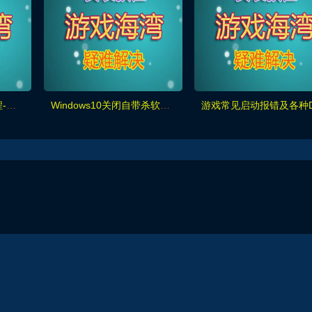
《霸王大陆2》修改教程-简单易懂
Windows10关闭自带杀软及防火墙教程（必退)