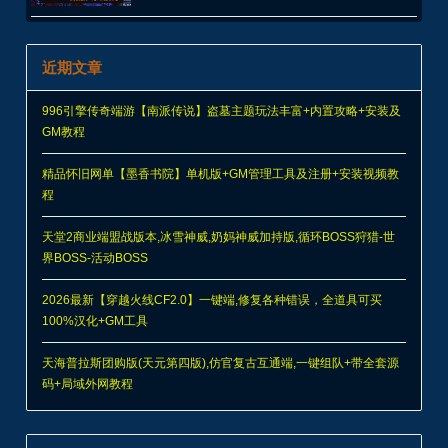
近期文章
996引擎传奇端游【南派传说】盗墓主题玩法丰富+内置攻略+安装及
GM教程
精品怀旧网单【墨香书院】单机版+GM管理工具及注册+安装视频教
程
天堂2商业端盟战版本,冰雪神威,奶妈神威加持版,循环BOSS狩猎-世
界BOSS-活动BOSS
2026最新【穿越火线CF2.0】一键端,修复各种错误，全道具可买
100%汉化+GM工具
天海普拉斯团购版(天元第四版),仿官复古互通端,一键组队+带全套源
码+局域外网教程