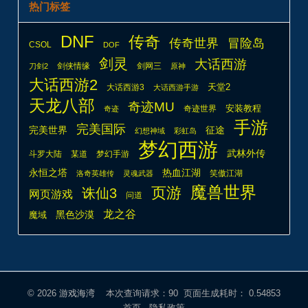
热门标签
DNF
传奇
传奇世界
冒险岛
CSOL
DOF
剑灵
大话西游
剑侠情缘
剑网三
刀剑2
原神
大话西游2
天堂2
大话西游3
大话西游手游
天龙八部
奇迹MU
安装教程
奇迹世界
奇迹
手游
完美国际
完美世界
征途
幻想神域
彩虹岛
梦幻西游
武林外传
斗罗大陆
某道
梦幻手游
热血江湖
永恒之塔
笑傲江湖
洛奇英雄传
灵魂武器
魔兽世界
页游
诛仙3
网页游戏
问道
龙之谷
魔域
黑色沙漠
© 2026
游戏海湾
本次查询请求：90 页面生成耗时： 0.54853
首页
隐私政策