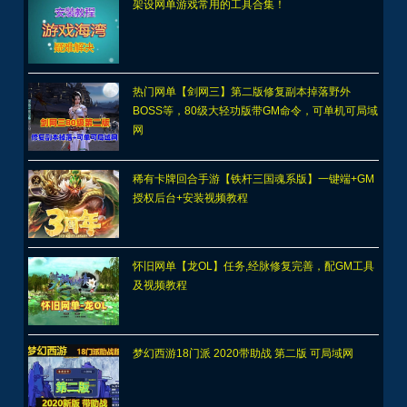
架设网单游戏常用的工具合集！
热门网单【剑网三】第二版修复副本掉落野外
BOSS等，80级大轻功版带GM命令，可单机可局域
网
稀有卡牌回合手游【铁杆三国魂系版】一键端+GM
授权后台+安装视频教程
怀旧网单【龙OL】任务,经脉修复完善，配GM工具
及视频教程
梦幻西游18门派 2020带助战 第二版 可局域网