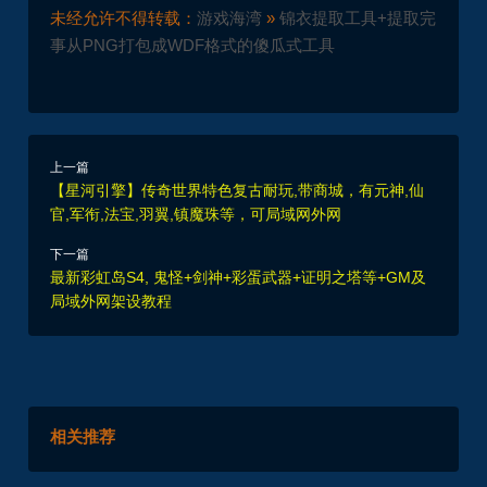
未经允许不得转载：
游戏海湾
»
锦衣提取工具+提取完
事从PNG打包成WDF格式的傻瓜式工具
上一篇
【星河引擎】传奇世界特色复古耐玩,带商城，有元神,仙
官,军衔,法宝,羽翼,镇魔珠等，可局域网外网
下一篇
最新彩虹岛S4, 鬼怪+剑神+彩蛋武器+证明之塔等+GM及
局域外网架设教程
相关推荐