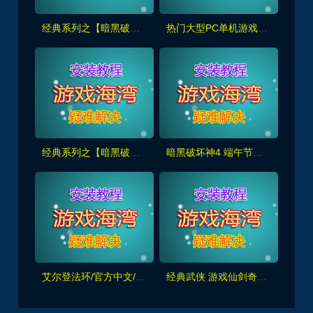
经典系列之【暗黑破坏神3】全DLC+中文语音 +录制详细安装使用视频
热门大型PC单机游戏大合集 每月更新（免费赠送）
经典系列之【暗黑破坏神2重置版】满级人物存档,地图全开及装备修改发送工具
暗黑破坏神4 端午节尝鲜版 免费送给大家玩
艾尔登法环/官方中文/[更新]1.0.21完美学习版
经典武侠 游戏仙剑奇侠传七 最新发布