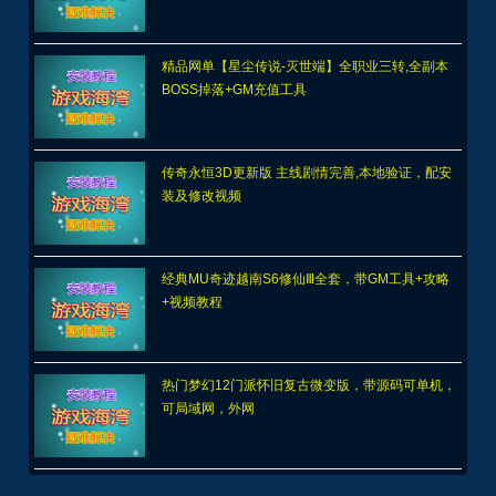
精品网单【星尘传说-灭世端】全职业三转,全副本
BOSS掉落+GM充值工具
传奇永恒3D更新版 主线剧情完善,本地验证，配安
装及修改视频
经典MU奇迹越南S6修仙Ⅲ全套，带GM工具+攻略
+视频教程
热门梦幻12门派怀旧复古微变版，带源码可单机，
可局域网，外网