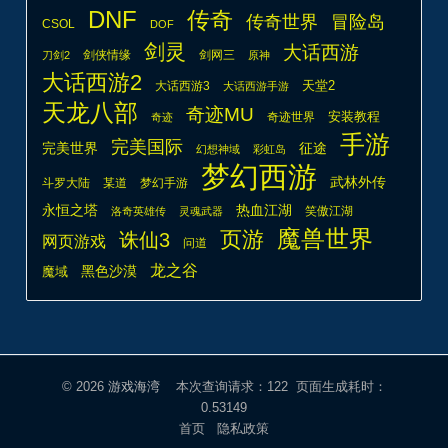
DNF
传奇
传奇世界
冒险岛
CSOL
DOF
剑灵
大话西游
剑侠情缘
剑网三
刀剑2
原神
大话西游2
天堂2
大话西游3
大话西游手游
天龙八部
奇迹MU
安装教程
奇迹世界
奇迹
手游
完美国际
完美世界
征途
幻想神域
彩虹岛
梦幻西游
武林外传
斗罗大陆
某道
梦幻手游
热血江湖
永恒之塔
笑傲江湖
洛奇英雄传
灵魂武器
魔兽世界
页游
诛仙3
网页游戏
问道
龙之谷
魔域
黑色沙漠
© 2026
游戏海湾
本次查询请求：122 页面生成耗时：
0.53149
首页
隐私政策