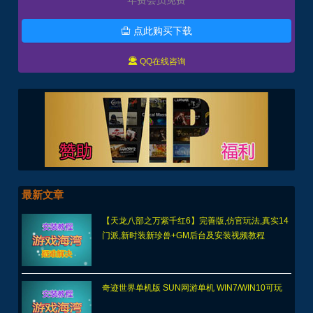
点此购买下载


QQ在线咨询
最新文章
【天龙八部之万紫千红6】完善版,仿官玩法,真实14
门派,新时装新珍兽+GM后台及安装视频教程
奇迹世界单机版 SUN网游单机 WIN7/WIN10可玩