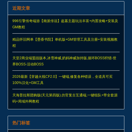
近期文章
996引擎传奇端游【南派传说】盗墓主题玩法丰富+内置攻略+安装及
GM教程
精品怀旧网单【墨香书院】单机版+GM管理工具及注册+安装视频教
程
天堂2商业端盟战版本,冰雪神威,奶妈神威加持版,循环BOSS狩猎-世
界BOSS-活动BOSS
2026最新【穿越火线CF2.0】一键端,修复各种错误，全道具可买
100%汉化+GM工具
天海普拉斯团购版(天元第四版),仿官复古互通端,一键组队+带全套源
码+局域外网教程
热门标签