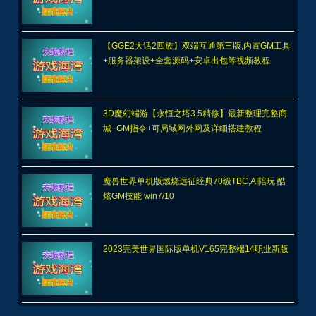
魔 极品继承等，配单机外网架设教程
【GGE2大话2四族】双端互通第三版,内置GM工具
+服务器架设+全套源码+安卓出包等视频教程
3D魔幻端游【永恒之塔3.5精修】最新整理完整商
城+GM指令+可局域网外网及详细搭建教程
魔兽世界单机版燃烧远征经典70级TBC,AI陪玩 酷
炫GM技能 win7/10
2023完美世界国际版单机V165完整端14职业新版