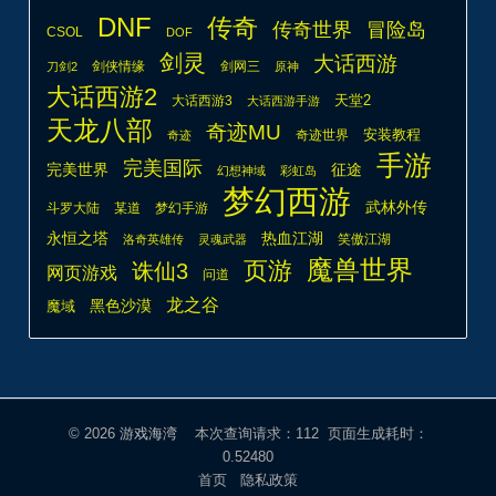
DNF
传奇
传奇世界
冒险岛
CSOL
DOF
剑灵
大话西游
剑侠情缘
剑网三
刀剑2
原神
大话西游2
天堂2
大话西游3
大话西游手游
天龙八部
奇迹MU
安装教程
奇迹世界
奇迹
手游
完美国际
完美世界
征途
幻想神域
彩虹岛
梦幻西游
武林外传
斗罗大陆
某道
梦幻手游
热血江湖
永恒之塔
笑傲江湖
洛奇英雄传
灵魂武器
魔兽世界
页游
诛仙3
网页游戏
问道
龙之谷
魔域
黑色沙漠
© 2026
游戏海湾
本次查询请求：112 页面生成耗时：
0.52480