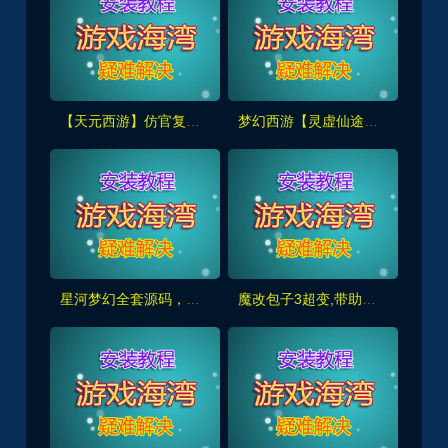
【天元西游】仿官复古第三版,仿官版,一键组队助战，带全套源码+玩法攻略+局域外网架设教程
梦幻西游【灵虚仙途重置版】群服版,最新全套源码+玩法攻略+内置GM+详细搭建教程
星河梦幻全套源码，助战组队,千变万化系统,神兵灵石打造系统，挂机抽奖月卡等+局域外网教程
魔改包子3超变,带助战,功德系统-神器系统-战备系统-灵气系统-转生系统等，带全套源码+局域外网教程