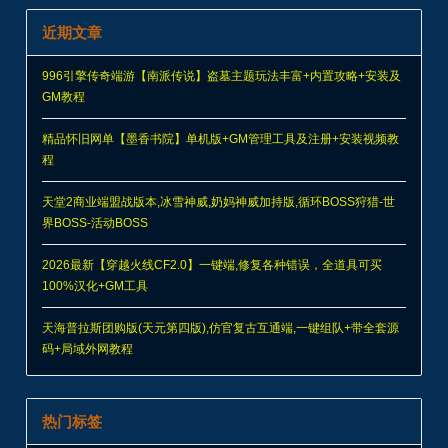
近期文章
996引擎传奇端游【南派传说】盗墓主题玩法丰富+内置攻略+安装及
GM教程
精品怀旧网单【墨香书院】单机版+GM管理工具及注册+安装视频教
程
天堂2商业端盟战版本,冰雪神威,奶妈神威加持版,循环BOSS狩猎-世
界BOSS-活动BOSS
2026最新【穿越火线CF2.0】一键端,修复各种错误，全道具可买
100%汉化+GM工具
天海普拉斯团购版(天元第四版),仿官复古互通端,一键组队+带全套源
码+局域外网教程
热门标签