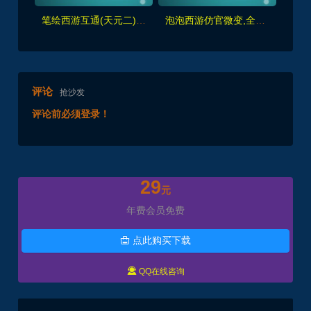
笔绘西游互通(天元二),仿官复古互通端,一键组队助战，带全套源码+局域外网教程
泡泡西游仿官微变,全套源码，武神坛之战,挂机系统,抽奖系统,巅峰赛,千变万化-共享背包+局域外网教程+攻略
评论
抢沙发
评论前必须登录！
29
元
年费会员免费
点此购买下载


QQ在线咨询