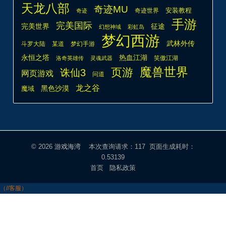
天龙八部
奇迹MU
安装教程
奇迹世界
奇迹
手游
完美国际
完美世界
征途
幻想神域
彩虹岛
梦幻西游
武林外传
斗罗大陆
某道
梦幻手游
热血江湖
永恒之塔
笑傲江湖
洛奇英雄传
灵魂武器
魔兽世界
页游
诛仙3
网页游戏
问道
龙之谷
魔域
黑色沙漠
© 2026
游戏海湾
本次查询请求：117 页面生成耗时：
0.53139
首页
隐私政策
（//客服）