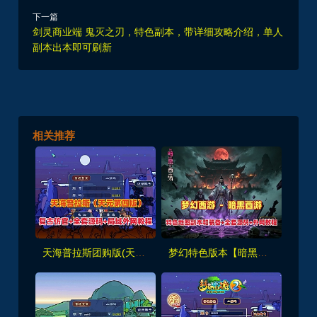
下一篇
剑灵商业端 鬼灭之刃，特色副本，带详细攻略介绍，单人
副本出本即可刷新
相关推荐
天海普拉斯团购版(天元第四版),仿官复古互通端,一键组队+带全套源码+局域外网教程
梦幻特色版本【暗黑西游】暗黑副本-大陆-神器-称号等众多新鲜玩法，带全套源码及外网架设教程