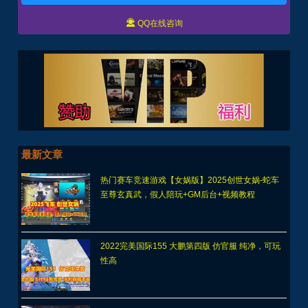

QQ在线咨询
最新文章
热门赛车竞速游戏【女娲版】2025创世女娲-蛇车
至尊玄真武，假人陪玩+GM后台+视频教程
2022完美国际155 大鹏第四版 仿官服 纯净，可玩
性高