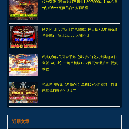
战神引擎【嗜血魅影三职业1.80仿996UI】单机版
+内置GM+充值后台+视频教程
经典怀旧H5游戏【红色警戒】网页版+原电脑版红
色警戒2，解压既玩，休闲怀旧
经典Q萌闯关回合手游【梦幻诛仙之六大陆超变打
金版14职业】一键单机版+GM网页管理后台+视频
教程
经典怀旧游戏【希望OL】单机版+使用视频，目前
已算是相当好的版本了
近期文章