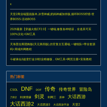
x
天堂2商业端盟战版本,冰雪神威,奶妈神威加持版,循环BOSS狩猎-世
界BOSS-活动BOSS
2026最新【穿越火线CF2.0】一键端,修复各种错误，全道具可买
100%汉化+GM工具
天海普拉斯团购版(天元第四版),仿官复古互通端,一键组队+带全套源
码+局域外网教程
斗破诛仙3超变打金18职业精修版，GM工具+网页注册+安装教程
热门标签
DNF
传奇
传奇世界
冒险岛
CSOL
DOF
剑灵
大话西游
剑侠情缘
剑网三
刀剑2
原神
大话西游2
天堂2
大话西游3
大话西游手游