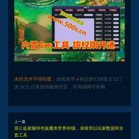
未经允许不得转载：
游戏海湾
»
精品梦幻08复古12门
派,玩法,任务剧情极致仿官，可局域网可外网
上一篇
原公益裙服特色版魔兽世界80级，保留所以玩家数据和全
套工具