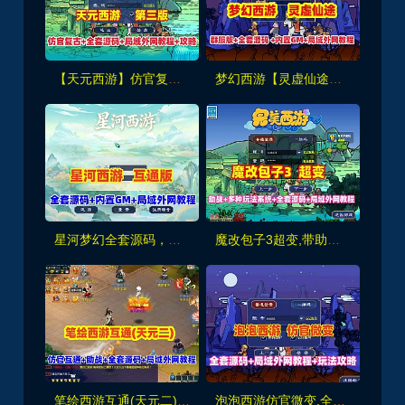
【天元西游】仿官复古第三版,仿官版,一键组队助战，带全套源码+玩法攻略+局域外网架设教程
梦幻西游【灵虚仙途重置版】群服版,最新全套源码+玩法攻略+内置GM+详细搭建教程
星河梦幻全套源码，助战组队,千变万化系统,神兵灵石打造系统，挂机抽奖月卡等+局域外网教程
魔改包子3超变,带助战,功德系统-神器系统-战备系统-灵气系统-转生系统等，带全套源码+局域外网教程
笔绘西游互通(天元二),仿官复古互通端,一键组队助战，带全套源码+局域外网教程
泡泡西游仿官微变,全套源码，武神坛之战,挂机系统,抽奖系统,巅峰赛,千变万化-共享背包+局域外网教程+攻略