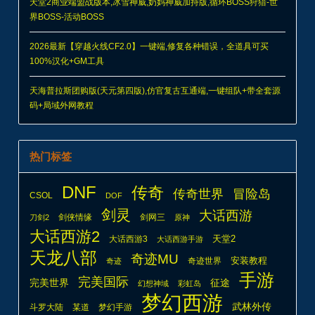
天堂2商业端盟战版本,冰雪神威,奶妈神威加持版,循环BOSS狩猎-世
界BOSS-活动BOSS
2026最新【穿越火线CF2.0】一键端,修复各种错误，全道具可买
100%汉化+GM工具
天海普拉斯团购版(天元第四版),仿官复古互通端,一键组队+带全套源
码+局域外网教程
热门标签
DNF
传奇
传奇世界
冒险岛
CSOL
DOF
剑灵
大话西游
剑侠情缘
剑网三
刀剑2
原神
大话西游2
天堂2
大话西游3
大话西游手游
天龙八部
奇迹MU
安装教程
奇迹世界
奇迹
手游
完美国际
完美世界
征途
幻想神域
彩虹岛
梦幻西游
武林外传
斗罗大陆
某道
梦幻手游