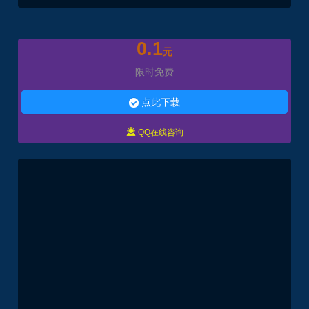
0.1
元
限时免费
点此下载


QQ在线咨询