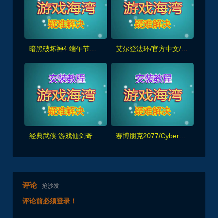
暗黑破坏神4 端午节尝鲜版 免费送给大家玩
艾尔登法环/官方中文/[更新]1.0.21完美学习版
经典武侠 游戏仙剑奇侠传七 最新发布
赛博朋克2077/Cyberpunk 2077（V1.3豪华版+原声音乐集+新额外DLC）
评论
抢沙发
评论前必须登录！