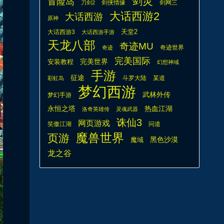
剑灵
冒险岛
剑侠情缘
剑网三
刀剑2
大话西游2
大话西游
原神
天堂2
大话西游3
大话西游手游
天龙八部
奇迹MU
奇迹世界
奇迹
完美国际
安装教程
完美世界
幻想神域
手游
征途
斗罗大陆
某道
彩虹岛
梦幻西游
武林外传
梦幻手游
热血江湖
永恒之塔
洛奇英雄传
灵魂武器
诛仙3
网页游戏
笑傲江湖
问道
魔兽世界
页游
魔域
黑色沙漠
龙之谷