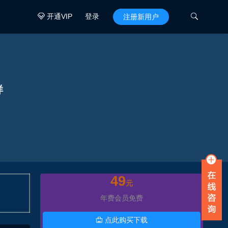
开通VIP
登录

注册新用户

样
49
元
年费会员免费
点此购买下载
