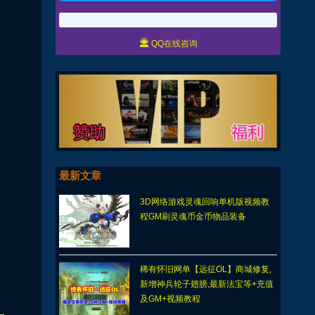

QQ在线咨询
最新文章
3D网络游戏灵魂回响单机版视频教
程GM刷灵魂币金币物品装备
稀有怀旧网单【远征OL】商城修复,
新增神兵轮子翅膀,最新法宝等+充值
及GM+视频教程