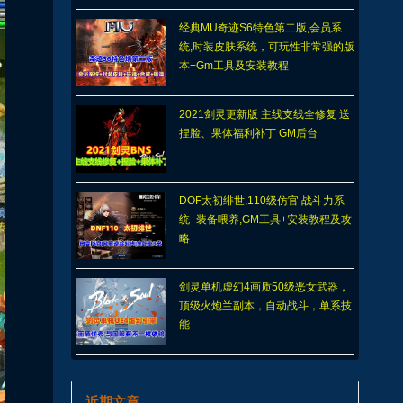
经典MU奇迹S6特色第二版,会员系
统,时装皮肤系统，可玩性非常强的版
本+Gm工具及安装教程
2021剑灵更新版 主线支线全修复 送
捏脸、果体福利补丁 GM后台
DOF太初绯世,110级仿官 战斗力系
统+装备喂养,GM工具+安装教程及攻
略
剑灵单机虚幻4画质50级恶女武器，
顶级火炮兰副本，自动战斗，单系技
能
近期文章