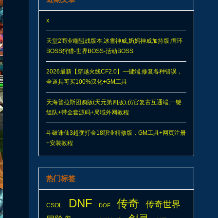
x
天堂2商业端盟战版本,冰雪神威,奶妈神威加持版,循环
BOSS狩猎-世界BOSS-活动BOSS
2026最新【穿越火线CF2.0】一键端,修复各种错误，
全道具可买100%汉化+GM工具
天海普拉斯团购版(天元第四版),仿官复古互通端,一键
组队+带全套源码+局域外网教程
斗破诛仙3超变打金18职业精修版，GM工具+网页注册
+安装教程
热门标签
DNF
传奇
传奇世界
CSOL
DOF