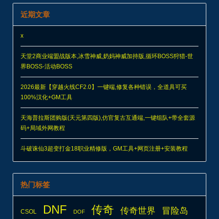
近期文章
x
天堂2商业端盟战版本,冰雪神威,奶妈神威加持版,循环BOSS狩猎-世
界BOSS-活动BOSS
2026最新【穿越火线CF2.0】一键端,修复各种错误，全道具可买
100%汉化+GM工具
天海普拉斯团购版(天元第四版),仿官复古互通端,一键组队+带全套源
码+局域外网教程
斗破诛仙3超变打金18职业精修版，GM工具+网页注册+安装教程
热门标签
DNF
传奇
传奇世界
冒险岛
CSOL
DOF