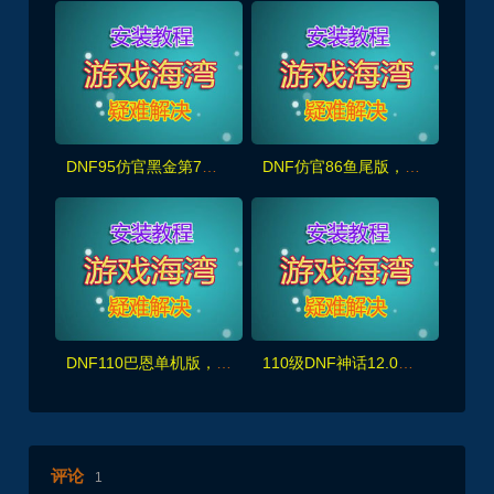
DNF95仿官黑金第7版,女圣职,女鬼剑+新皮肤100副本+大转移双城镇,超级内辅+GM工具
DNF仿官86鱼尾版，全宽屏时装镶嵌,皮肤装扮,超级内辅+GM工具
DNF110巴恩单机版，主线任务+全副本,细节优化非常完美，配玩法攻略+GM工具及视频教程
110级DNF神话12.0版 真女鬼剑龙之庭院机械七战神龙之怒+完整主线任务剧情，带视频教程
评论
1