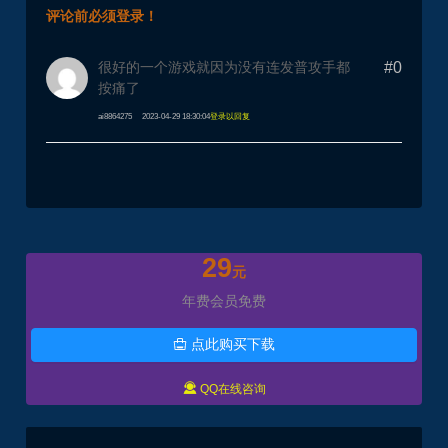
评论前必须登录！
很好的一个游戏就因为没有连发普攻手都
#0
按痛了
ai8864275
2023-04-29 18:30:04
登录以回复
29
元
年费会员免费
点此购买下载


QQ在线咨询