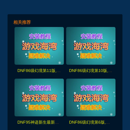
相关推荐
DNF86级幻境第11版,非常耐玩,完美宽屏+原汁原味剧情任务,带GM及视频教程
DNF86级幻境第10版,非常耐玩,完美宽屏+原汁原味剧情任务,带GM及视频教程
DNF95神迹新生最新版，5转真14键镶嵌,宽屏，修复完善且耐玩+GM+安装视频教程
DNF86级幻境第6版,宽屏显示,新年版装备镶嵌主线任务深渊春节活动