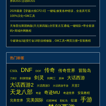
界BOSS-活动BOSS
2026最新【穿越火线CF2.0】一键端,修复各种错误，全道具可买
100%汉化+GM工具
天海普拉斯团购版(天元第四版),仿官复古互通端,一键组队+带全套源
码+局域外网教程
斗破诛仙3超变打金18职业精修版，GM工具+网页注册+安装教程
热门标签
DNF
传奇
传奇世界
冒险岛
CSOL
DOF
剑灵
大话西游
剑侠情缘
剑网三
刀剑2
原神
大话西游2
天堂2
大话西游3
大话西游手游
天龙八部
奇迹MU
安装教程
奇迹世界
奇迹
手游
完美国际
完美世界
征途
幻想神域
彩虹岛