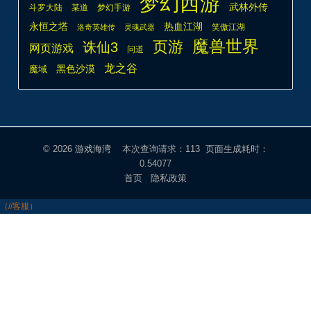
梦幻西游
武林外传
斗罗大陆
某道
梦幻手游
热血江湖
永恒之塔
笑傲江湖
洛奇英雄传
灵魂武器
魔兽世界
页游
诛仙3
网页游戏
问道
龙之谷
魔域
黑色沙漠
© 2026
游戏海湾
本次查询请求：113 页面生成耗时：
0.54077
首页
隐私政策
（//客服）