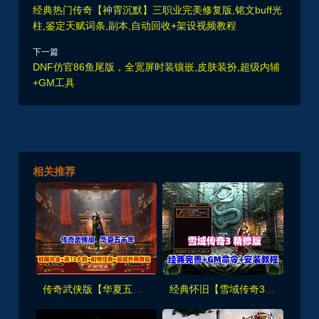
经典热门传奇【神霄沉默】三职业完美修复版,铭文buff光
柱,鉴定天赋词条,副本,自动回收+架设视频教程
下一篇
DNF仿官86鱼尾版，全宽屏时装镶嵌,皮肤装扮,超级内辅
+GM工具
相关推荐
传奇武侠版【华夏五千年】群服毕业版，真12大陆,完善爆率+山海经-装备图鉴-剧情任务+局域外网教程
经典怀旧【雪域传奇3精修版】一键单机端，修复完善,基本无BUG+GM脚本命令+安装教程