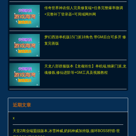
传奇世界神农假人完美修复端+任务完整爆率微调
+完整补丁登录器+可局域网外网
梦幻西游单机版15门派18角色 带GM后台可多开 修
复完善版
天龙八部群服版本【龙魂转生】单机端,独家门派,龙
魂修炼,修仙进阶等+GM工具及视频教程
近期文章
x
天堂2商业端盟战版本,冰雪神威,奶妈神威加持版,循环BOSS狩猎-世