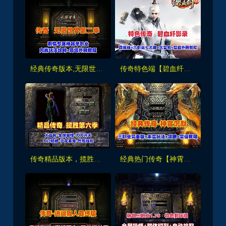
经典传奇版本,无限世界第二季,剧情专属神器单职业版，内置玩法攻略+局域外网教程
传奇特色端【碧血纤影录】群服修复版六职业,暗黑-宠物,新技能,七大陆-大背包+局域外网搭建教程
传奇精品版本，揽胜第六季-大背包-全屏吸怪-刀刀开天-大刀骷髅-狂龙紫电-智能挂机+安装视频教程
经典热门传奇【神霄沉默】三职业完美修复版,铭文buff光柱,鉴定天赋词条,副本,自动回收+架设视频教程