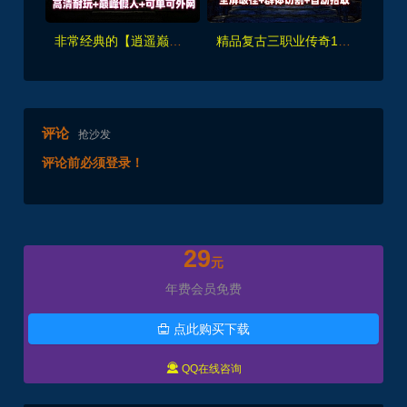
非常经典的【逍遥巅峰假人英雄版】最终版,智能假人+英雄,高清耐玩+内置GM+假人管理，可单可外网
精品复古三职业传奇1.76特色耐玩版,全屏吸怪鞭尸，群体切割自动拾取回收+安装视频教程
评论
抢沙发
评论前必须登录！
29
元
年费会员免费
点此购买下载


QQ在线咨询