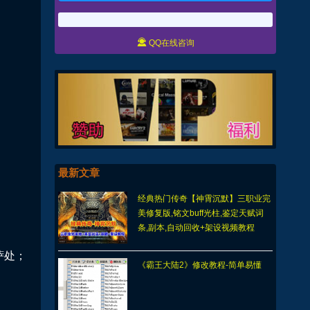

QQ在线咨询
最新文章
经典热门传奇【神霄沉默】三职业完
美修复版,铭文buff光柱,鉴定天赋词
条,副本,自动回收+架设视频教程
萨处；
《霸王大陆2》修改教程-简单易懂