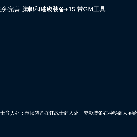
任务完善 旗帜和璀璨装备+15 带GM工具
骑士商人处；帝陨装备在狂战士商人处；梦影装备在神秘商人-纳