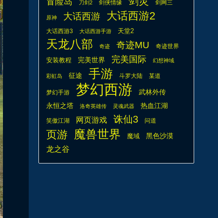
剑灵
冒险岛
剑侠情缘
剑网三
刀剑2
大话西游2
大话西游
原神
天堂2
大话西游3
大话西游手游
天龙八部
奇迹MU
奇迹世界
奇迹
完美国际
安装教程
完美世界
幻想神域
手游
征途
斗罗大陆
某道
彩虹岛
梦幻西游
武林外传
梦幻手游
热血江湖
永恒之塔
洛奇英雄传
灵魂武器
诛仙3
网页游戏
笑傲江湖
问道
魔兽世界
页游
魔域
黑色沙漠
龙之谷