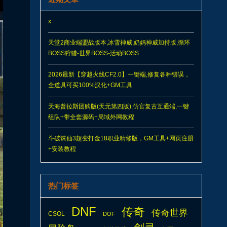
x
天堂2商业端盟战版本,冰雪神威,奶妈神威加持版,循环
BOSS狩猎-世界BOSS-活动BOSS
2026最新【穿越火线CF2.0】一键端,修复各种错误，
全道具可买100%汉化+GM工具
天海普拉斯团购版(天元第四版),仿官复古互通端,一键
组队+带全套源码+局域外网教程
斗破诛仙3超变打金18职业精修版，GM工具+网页注册
+安装教程
热门标签
DNF
传奇
传奇世界
CSOL
DOF