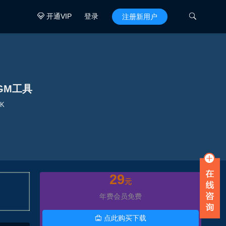
开通VIP
登录

注册新用户

GM工具
1K
29
元
年费会员免费
点此购买下载
