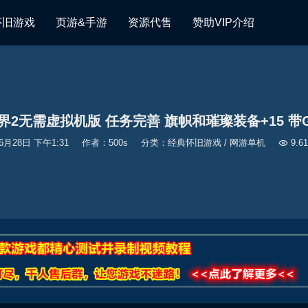
怀旧游戏
页游&手游
资源代售
赞助VIP介绍
界2无需虚拟机版 任务完善 旗帜和璀璨装备+15 带
6月28日 下午1:31
作者：500s
分类：
经典怀旧游戏
/
网游单机

9.6