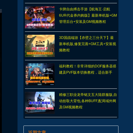
卡牌自由搏击手游【航海王·启航
6UR代金券内购版】最新单机版+GM
管理后台+安装及GM视频教程
3D国战端游【赤壁之三分天下】最
新单机版,修复完善+GM工具+安装视
频教程
福利教程！非常详细的DOF服务器搭
建及PVF版本切换教程，适合新手
精修三职业龙帝铭文五大陆群服版,自
动拾取大背包,各种BUFF,配局域外网
及GM视频教程
近期文章