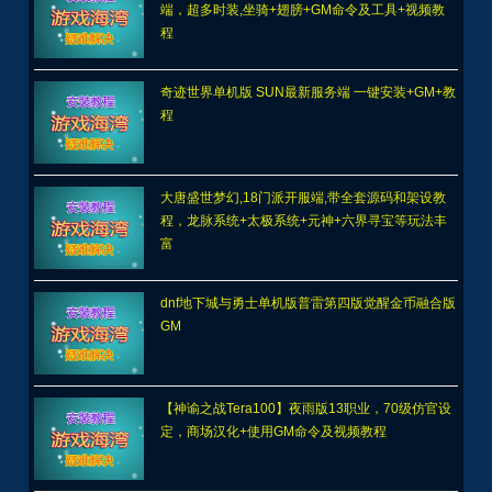
端，超多时装,坐骑+翅膀+GM命令及工具+视频教
程
奇迹世界单机版 SUN最新服务端 一键安装+GM+教
程
大唐盛世梦幻,18门派开服端,带全套源码和架设教
程，龙脉系统+太极系统+元神+六界寻宝等玩法丰
富
dnf地下城与勇士单机版普雷第四版觉醒金币融合版
GM
【神谕之战Tera100】夜雨版13职业，70级仿官设
定，商场汉化+使用GM命令及视频教程