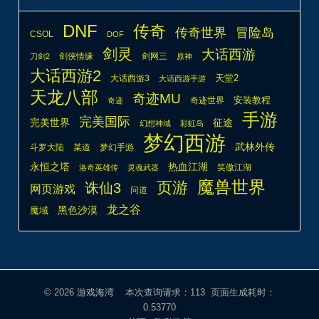
DNF
传奇
传奇世界
冒险岛
CSOL
DOF
剑灵
大话西游
剑侠情缘
剑网三
刀剑2
原神
大话西游2
天堂2
大话西游3
大话西游手游
天龙八部
奇迹MU
安装教程
奇迹世界
奇迹
手游
完美国际
完美世界
征途
幻想神域
彩虹岛
梦幻西游
武林外传
斗罗大陆
某道
梦幻手游
热血江湖
永恒之塔
笑傲江湖
洛奇英雄传
灵魂武器
魔兽世界
页游
诛仙3
网页游戏
问道
龙之谷
魔域
黑色沙漠
© 2026
游戏海湾
本次查询请求：113 页面生成耗时：
0.53770