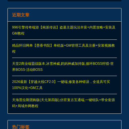
近期文章
996引擎传奇端游【南派传说】盗墓主题玩法丰富+内置攻略+安装及
GM教程
精品怀旧网单【墨香书院】单机版+GM管理工具及注册+安装视频教
程
天堂2商业端盟战版本,冰雪神威,奶妈神威加持版,循环BOSS狩猎-世
界BOSS-活动BOSS
2026最新【穿越火线CF2.0】一键端,修复各种错误，全道具可买
100%汉化+GM工具
天海普拉斯团购版(天元第四版),仿官复古互通端,一键组队+带全套源
码+局域外网教程
热门标签