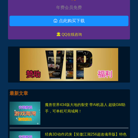
年费会员免费
点此购买下载


QQ在线咨询
最新文章
魔兽世界434版大地的裂变 带AI机器人 超级GM助
手，可单机可局域网！
经典3D动作武侠【笑傲江湖256超改魂帝版】特色