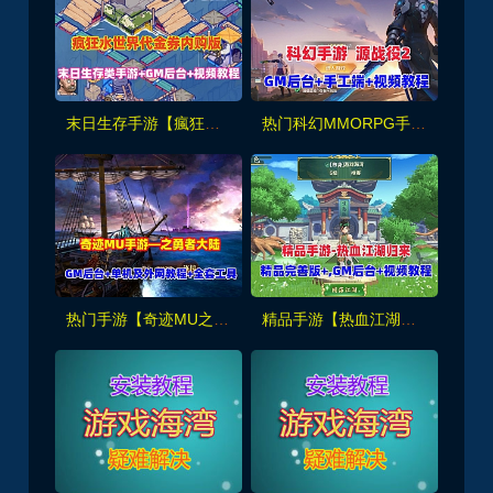
末日生存手游【瘋狂渁迣鎅代金券内购版】】最新整理单机版+Linux手工服务端+服务端源码+GM管理后台+CDK授权后台
热门科幻MMORPG手游【源战役2】最新一键端+GM后台+Linux手工端+视频教程
热门手游【奇迹MU之勇者大陆】VM单机版+手工服务端+GM后台+外网架设教程及全套工具
精品手游【热血江湖归来】内购无错版+GM后台+视频安装教程