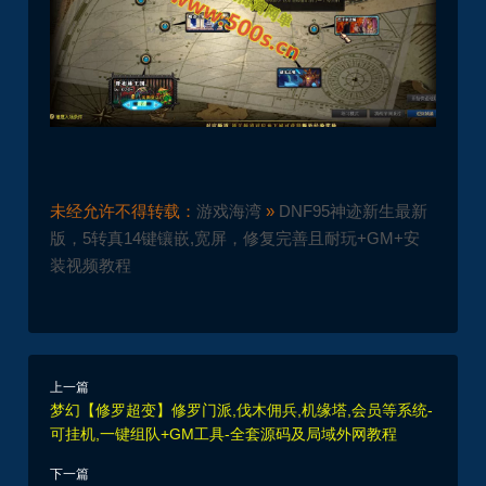
未经允许不得转载：
游戏海湾
»
DNF95神迹新生最新
版，5转真14键镶嵌,宽屏，修复完善且耐玩+GM+安
装视频教程
上一篇
梦幻【修罗超变】修罗门派,伐木佣兵,机缘塔,会员等系统-
可挂机,一键组队+GM工具-全套源码及局域外网教程
下一篇