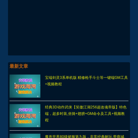
最新文章
宝端剑灵3系单机版 精修枪手斗士等一键端GM工具
+视频教程
经典3D动作武侠【笑傲江湖256超改魂帝版】特色
端，超多时装,坐骑+翅膀+GM命令及工具+视频教
程
魔兽世界80级裙服第九版，非常经典耐玩,带商城,
转职,多功能宝石等+注册站+玩法攻略及全套清档架
设教程
2022仿官天龙八部3，不忘初心最新版3D视角