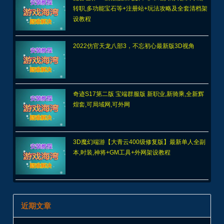
奇迹S17第二版 宝端群服版 新职业,新骑乘,全新辉
煌套,可局域网,可外网
3D魔幻端游【大青云400级修复版】最新单人全副
本,时装,神将+GM工具+外网架设教程
近期文章
x
天堂2商业端盟战版本,冰雪神威,奶妈神威加持版,循环BOSS狩猎-世
界BOSS-活动BOSS
2026最新【穿越火线CF2.0】一键端,修复各种错误，全道具可买
100%汉化+GM工具