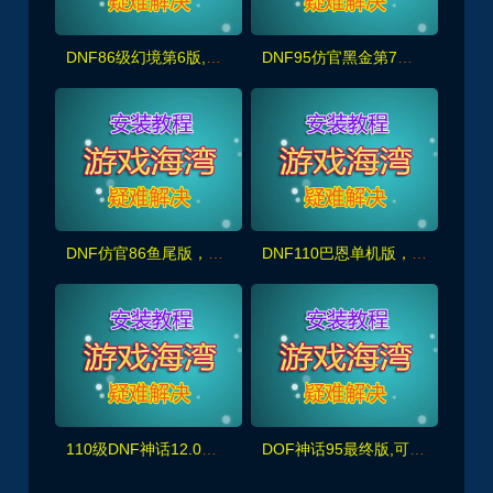
DNF86级幻境第6版,宽屏显示,新年版装备镶嵌主线任务深渊春节活动
DNF95仿官黑金第7版,女圣职,女鬼剑+新皮肤100副本+大转移双城镇,超级内辅+GM工具
DNF仿官86鱼尾版，全宽屏时装镶嵌,皮肤装扮,超级内辅+GM工具
DNF110巴恩单机版，主线任务+全副本,细节优化非常完美，配玩法攻略+GM工具及视频教程
110级DNF神话12.0版 真女鬼剑龙之庭院机械七战神龙之怒+完整主线任务剧情，带视频教程
DOF神话95最终版,可满级也可体验剧情，辟邪玉,女鬼,幻想乡+朝暮等经典装备,配GM工具