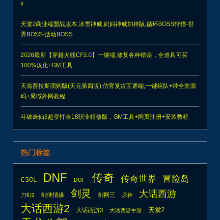
天海普拉斯团购版(天元第四版),仿官复古互通端,一键组队+带全套源
码+局域外网教程
斗破诛仙3超变打金18职业精修版，GM工具+网页注册+安装教程
热门标签
DNF
传奇
传奇世界
冒险岛
CSOL
DOF
剑灵
大话西游
剑侠情缘
剑网三
刀剑2
原神
大话西游2
天堂2
大话西游3
大话西游手游
天龙八部
奇迹MU
安装教程
奇迹世界
奇迹
手游
完美国际
完美世界
征途
幻想神域
彩虹岛
梦幻西游
武林外传
斗罗大陆
某道
梦幻手游
热血江湖
永恒之塔
笑傲江湖
洛奇英雄传
灵魂武器
魔兽世界
页游
诛仙3
网页游戏
问道