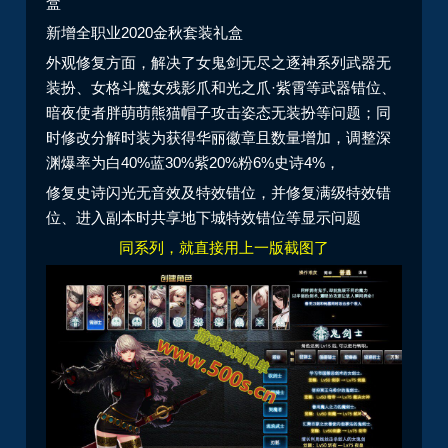
盒
新增全职业2020金秋套装礼盒
外观修复方面，解决了女鬼剑无尽之逐神系列武器无
装扮、女格斗魔女残影爪和光之爪·紫霄等武器错位、
暗夜使者胖萌萌熊猫帽子攻击姿态无装扮等问题；同
时修改分解时装为获得华丽徽章且数量增加，调整深
渊爆率为白40%蓝30%紫20%粉6%史诗4%，
修复史诗闪光无音效及特效错位，并修复满级特效错
位、进入副本时共享地下城特效错位等显示问题
同系列，就直接用上一版截图了