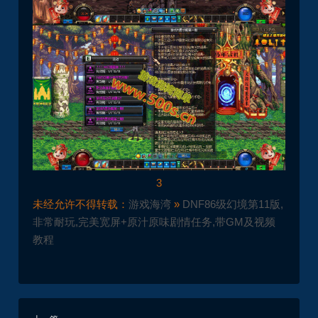
3
未经允许不得转载：
游戏海湾
»
DNF86级幻境第11版,
非常耐玩,完美宽屏+原汁原味剧情任务,带GM及视频
教程