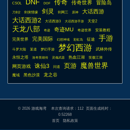
DNF
传奇
传奇世界
冒险岛
CSOL
DOF
剑灵
大话西游
剑侠情缘
剑网三
刀剑2
原神
大话西游2
天堂2
大话西游3
大话西游手游
天龙八部
奇迹MU
安装教程
奇迹世界
奇迹
手游
完美国际
完美世界
征途
幻想神域
彩虹岛
梦幻西游
武林外传
斗罗大陆
某道
梦幻手游
热血江湖
永恒之塔
笑傲江湖
洛奇英雄传
灵魂武器
魔兽世界
页游
诛仙3
网页游戏
问道
龙之谷
魔域
黑色沙漠
© 2026
游戏海湾
本次查询请求：112 页面生成耗时：
0.52268
首页
隐私政策