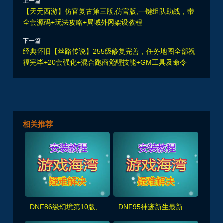
上一篇
【天元西游】仿官复古第三版,仿官版,一键组队助战，带
全套源码+玩法攻略+局域外网架设教程
下一篇
经典怀旧【丝路传说】255级修复完善，任务地图全部祝
福完毕+20套强化+混合跑商觉醒技能+GM工具及命令
相关推荐
DNF86级幻境第10版,非常耐玩,完美宽屏+原汁原味剧情任务,带GM及视频教程
DNF95神迹新生最新版，5转真14键镶嵌,宽屏，修复完善且耐玩+GM+安装视频教程