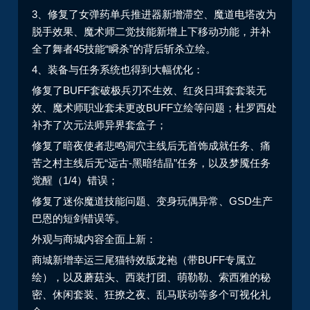
3、修复了女弹药单兵推进器新增滞空、魔道电塔改为
脱手效果、魔术师二觉技能新增上下移动功能，并补
全了舞者45技能“瞬杀”的背后斩杀立绘。
4、装备与任务系统也得到大幅优化：
修复了BUFF套破极兵刃不生效、红炎日珥套套装无
效、魔术师职业套未更改BUFF立绘等问题；杜罗西处
补齐了次元法师异界套盒子；
修复了暗夜使者悲鸣洞穴主线后无首饰成就任务、痛
苦之村主线后无“远古-黑暗结晶”任务，以及梦魇任务
觉醒（1/4）错误；
修复了迷你魔道技能问题、变身玩偶异常、GSD生产
巴恩的短剑错误等。
外观与商城内容全面上新：
商城新增幸运三尾猫特效版龙袍（带BUFF专属立
绘），以及蘑菇头、西装打团、萌勒勒、索西雅的秘
密、休闲套装、狂撩之夜、乱马联动等多个可视化礼