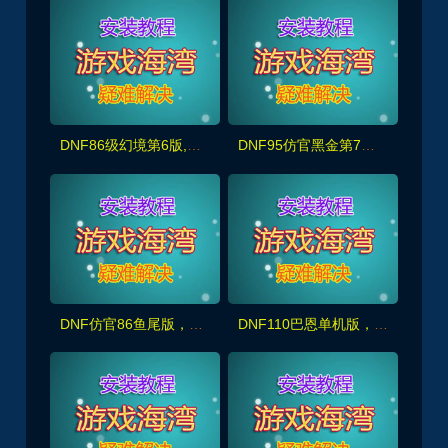
DNF86级幻境第6版,宽屏显示,新年版装备镶嵌主线任务深渊春节活动
DNF95仿官黑金第7版,女圣职,女鬼剑+新皮肤100副本+大转移双城镇,超级内辅+GM工具
DNF仿官86鱼尾版，全宽屏时装镶嵌,皮肤装扮,超级内辅+GM工具
DNF110巴恩单机版，主线任务+全副本,细节优化非常完美，配玩法攻略+GM工具及视频教程