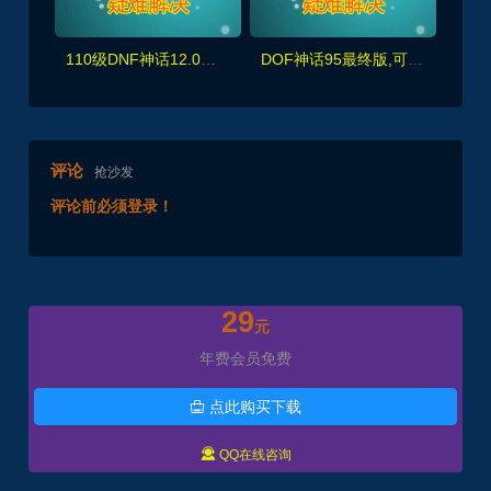
110级DNF神话12.0版 真女鬼剑龙之庭院机械七战神龙之怒+完整主线任务剧情，带视频教程
DOF神话95最终版,可满级也可体验剧情，辟邪玉,女鬼,幻想乡+朝暮等经典装备,配GM工具
评论
抢沙发
评论前必须登录！
29
元
年费会员免费
点此购买下载


QQ在线咨询