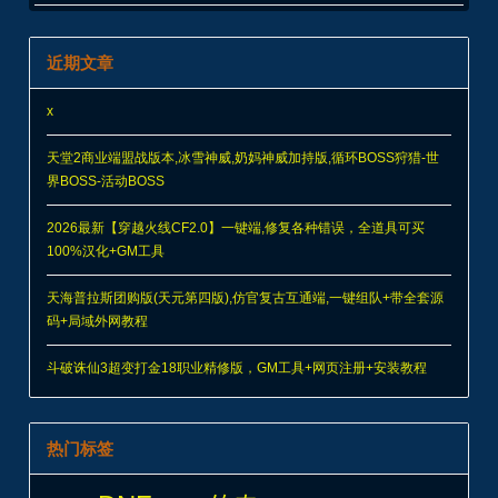
近期文章
x
天堂2商业端盟战版本,冰雪神威,奶妈神威加持版,循环BOSS狩猎-世
界BOSS-活动BOSS
2026最新【穿越火线CF2.0】一键端,修复各种错误，全道具可买
100%汉化+GM工具
天海普拉斯团购版(天元第四版),仿官复古互通端,一键组队+带全套源
码+局域外网教程
斗破诛仙3超变打金18职业精修版，GM工具+网页注册+安装教程
热门标签