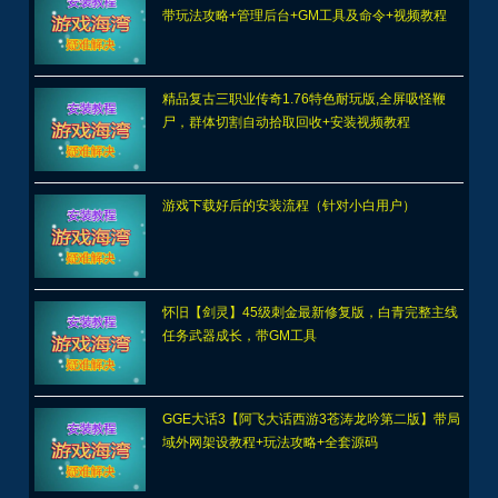
带玩法攻略+管理后台+GM工具及命令+视频教程
精品复古三职业传奇1.76特色耐玩版,全屏吸怪鞭
尸，群体切割自动拾取回收+安装视频教程
游戏下载好后的安装流程（针对小白用户）
怀旧【剑灵】45级刺金最新修复版，白青完整主线
任务武器成长，带GM工具
GGE大话3【阿飞大话西游3苍涛龙吟第二版】带局
域外网架设教程+玩法攻略+全套源码