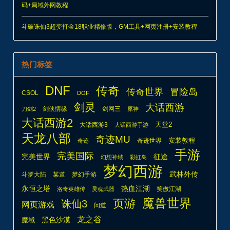
码+局域外网教程
斗破诛仙3超变打金18职业精修版，GM工具+网页注册+安装教程
热门标签
DNF
传奇
传奇世界
冒险岛
CSOL
DOF
剑灵
大话西游
剑侠情缘
剑网三
刀剑2
原神
大话西游2
天堂2
大话西游3
大话西游手游
天龙八部
奇迹MU
安装教程
奇迹世界
奇迹
手游
完美国际
完美世界
征途
幻想神域
彩虹岛
梦幻西游
武林外传
斗罗大陆
某道
梦幻手游
热血江湖
永恒之塔
笑傲江湖
洛奇英雄传
灵魂武器
魔兽世界
页游
诛仙3
网页游戏
问道
龙之谷
魔域
黑色沙漠