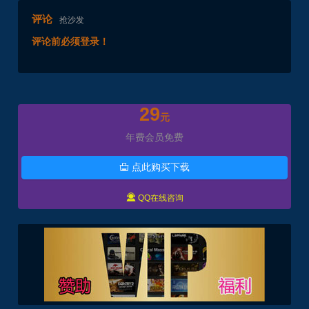
评论
抢沙发
评论前必须登录！
29
元
年费会员免费
点此购买下载


QQ在线咨询