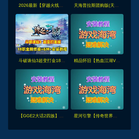
2026最新【穿越火线CF2.0】一键端,修复各种错误，全道具可买100%汉化+GM工具
天海普拉斯团购版(天元第四版),仿官复古互通端,一键组队+带全套源码+局域外网教程
斗破诛仙3超变打金18职业精修版，GM工具+网页注册+安装教程
精品怀旧【热血江湖V2.0任务端】百宝阁无限元宝时装披风送+GM工具+支持多开+宝宝挂
【GGE2大话2四族】双端互通第三版,内置GM工具+服务器架设+全套源码+安卓出包等视频教程
星河引擎【传奇世界金币服】神武到顶挂机+GM后台+假人PK/摆摊/陪玩/假人攻城+单机外网架设教程