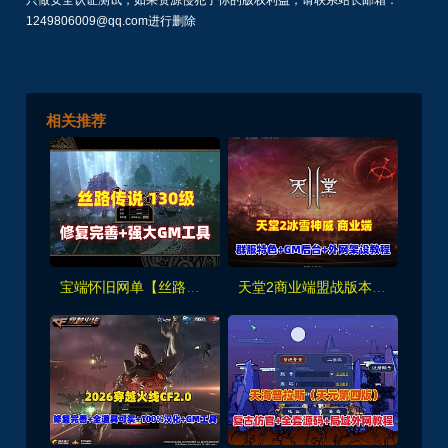
只做安全认证测试，如果资源侵犯了你的版权利益，请联系站长邮箱：
1249806009@qq.com进行删除
相关推荐
宝端怀旧网单【丝路传说】130级最新版，新增20套装备，带辅助外挂+GM工具
天堂2商业端盟战版本,冰雪神威,奶妈神威加持版,循环BOSS狩猎-世界BOSS-活动BOSS