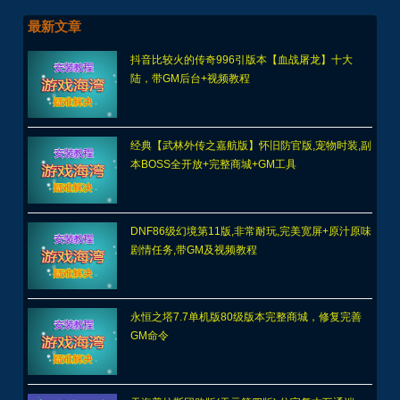
最新文章
抖音比较火的传奇996引版本【血战屠龙】十大
陆，带GM后台+视频教程
经典【武林外传之嘉航版】怀旧防官版,宠物时装,副
本BOSS全开放+完整商城+GM工具
DNF86级幻境第11版,非常耐玩,完美宽屏+原汁原味
剧情任务,带GM及视频教程
永恒之塔7.7单机版80级版本完整商城，修复完善
GM命令