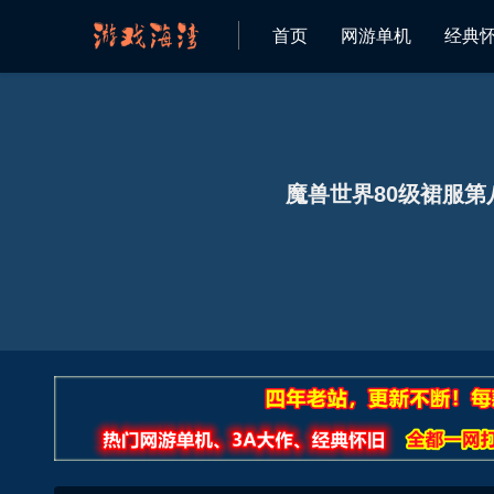
首页
网游单机
经典
魔兽世界80级裙服第