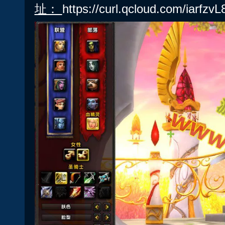
址：
https://curl.qcloud.com/iarfzvL