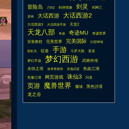
剑灵
冒险岛
剑侠情缘
剑网三
刀剑2
大话西游2
大话西游
原神
天堂2
大话西游3
大话西游手游
天龙八部
奇迹MU
奇迹世界
奇迹
完美国际
安装教程
完美世界
幻想神域
手游
征途
斗罗大陆
某道
彩虹岛
梦幻西游
武林外传
梦幻手游
热血江湖
永恒之塔
洛奇英雄传
灵魂武器
诛仙3
网页游戏
笑傲江湖
问道
魔兽世界
页游
魔域
黑色沙漠
龙之谷