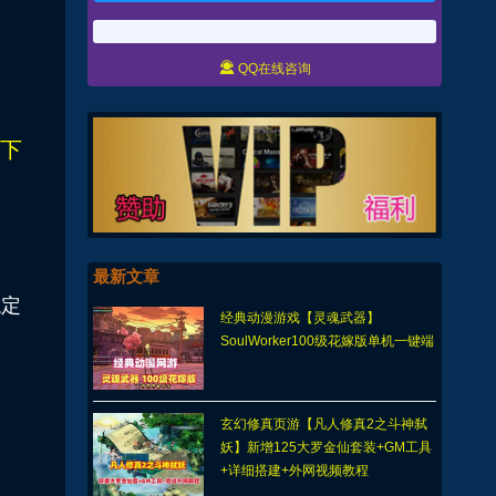

QQ在线咨询
下
最新文章
稳定
经典动漫游戏【灵魂武器】
SoulWorker100级花嫁版单机一键端
富
玄幻修真页游【凡人修真2之斗神弑
妖】新增125大罗金仙套装+GM工具
+详细搭建+外网视频教程