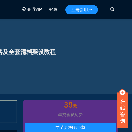
开通VIP
登录

注册新用户

攻略及全套清档架设教程
39
元
年费会员免费
点此购买下载
