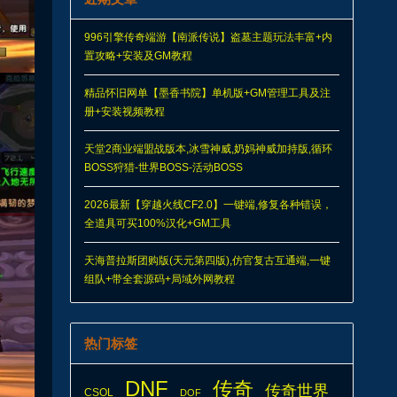
996引擎传奇端游【南派传说】盗墓主题玩法丰富+内
置攻略+安装及GM教程
精品怀旧网单【墨香书院】单机版+GM管理工具及注
册+安装视频教程
天堂2商业端盟战版本,冰雪神威,奶妈神威加持版,循环
BOSS狩猎-世界BOSS-活动BOSS
2026最新【穿越火线CF2.0】一键端,修复各种错误，
全道具可买100%汉化+GM工具
天海普拉斯团购版(天元第四版),仿官复古互通端,一键
组队+带全套源码+局域外网教程
热门标签
DNF
传奇
传奇世界
CSOL
DOF