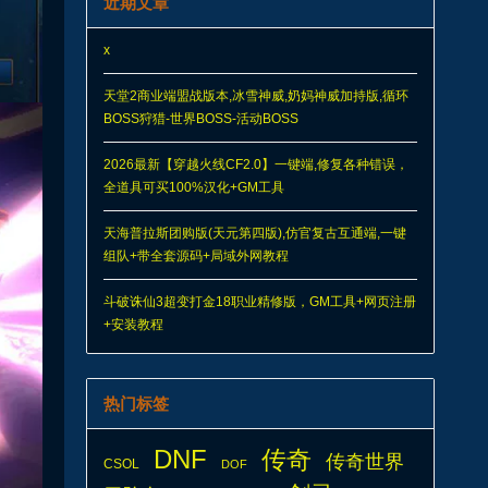
近期文章
x
天堂2商业端盟战版本,冰雪神威,奶妈神威加持版,循环
BOSS狩猎-世界BOSS-活动BOSS
2026最新【穿越火线CF2.0】一键端,修复各种错误，
全道具可买100%汉化+GM工具
天海普拉斯团购版(天元第四版),仿官复古互通端,一键
组队+带全套源码+局域外网教程
斗破诛仙3超变打金18职业精修版，GM工具+网页注册
+安装教程
热门标签
DNF
传奇
传奇世界
CSOL
DOF