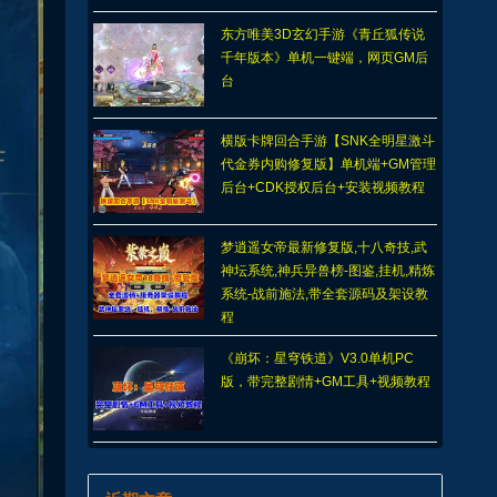
东方唯美3D玄幻手游《青丘狐传说
千年版本》单机一键端，网页GM后
台
横版卡牌回合手游【SNK全明星激斗
代金券内购修复版】单机端+GM管理
后台+CDK授权后台+安装视频教程
梦逍遥女帝最新修复版,十八奇技,武
神坛系统,神兵异兽榜-图鉴,挂机,精炼
系统-战前施法,带全套源码及架设教
程
《崩坏：星穹铁道》V3.0单机PC
版，带完整剧情+GM工具+视频教程