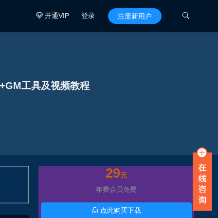
开通VIP
登录

注册新用户

略+GM工具及视频教程
29
元
年费会员免费
点此购买下载
