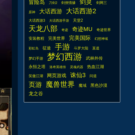
剑灵
冒险岛
剑侠情缘
剑网三
刀剑2
大话西游2
大话西游
原神
天堂2
大话西游3
大话西游手游
天龙八部
奇迹MU
奇迹世界
奇迹
完美国际
安装教程
完美世界
幻想神域
手游
征途
斗罗大陆
某道
彩虹岛
梦幻西游
武林外传
梦幻手游
热血江湖
永恒之塔
洛奇英雄传
灵魂武器
诛仙3
网页游戏
笑傲江湖
问道
魔兽世界
页游
魔域
黑色沙漠
龙之谷