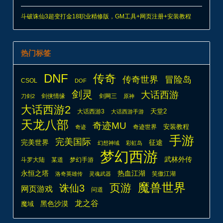
DNF
传奇
传奇世界
冒险岛
CSOL
DOF
剑灵
大话西游
剑侠情缘
剑网三
刀剑2
原神
大话西游2
天堂2
大话西游3
大话西游手游
天龙八部
奇迹MU
安装教程
奇迹世界
奇迹
手游
完美国际
完美世界
征途
幻想神域
彩虹岛
梦幻西游
武林外传
斗罗大陆
某道
梦幻手游
热血江湖
永恒之塔
笑傲江湖
洛奇英雄传
灵魂武器
魔兽世界
页游
诛仙3
网页游戏
问道
龙之谷
魔域
黑色沙漠
© 2026
游戏海湾
本次查询请求：112 页面生成耗时：
0.52550
首页
隐私政策