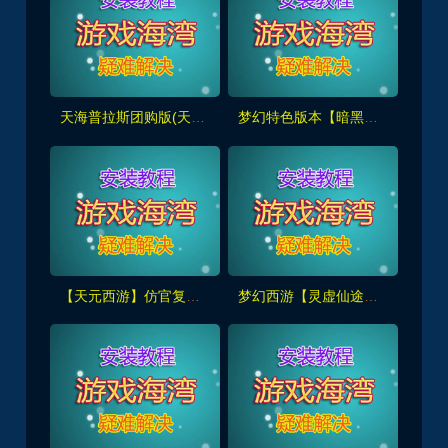
天海普拉斯团购版(天元第四版),仿官复古互通端,一键组队+带全套源码+局域外网教程
梦幻特色版本【暗黑西游】暗黑副本-大陆-神器-称号等众多新鲜玩法，带全套源码及外网架设教程
【天元西游】仿官复古第三版,仿官版,一键组队助战，带全套源码+玩法攻略+局域外网架设教程
梦幻西游【灵虚仙途重置版】群服版,最新全套源码+玩法攻略+内置GM+详细搭建教程