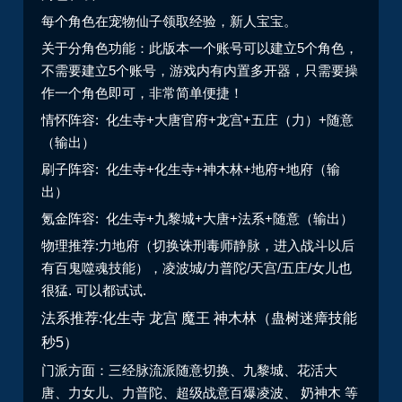
每个角色在宠物仙子领取经验，新人宝宝。
关于分角色功能：此版本一个账号可以建立5个角色，
不需要建立5个账号，游戏内有内置多开器，只需要操
作一个角色即可，非常简单便捷！
情怀阵容: 化生寺+大唐官府+龙宫+五庄（力）+随意
（输出）
刷子阵容: 化生寺+化生寺+神木林+地府+地府（输
出）
氪金阵容: 化生寺+九黎城+大唐+法系+随意（输出）
物理推荐:力地府（切换诛刑毒师静脉，进入战斗以后
有百鬼噬魂技能），凌波城/力普陀/天宫/五庄/女儿也
很猛. 可以都试试.
法系推荐:化生寺 龙宫 魔王 神木林（蛊树迷瘴技能
秒5）
门派方面：三经脉流派随意切换、九黎城、花活大
唐、力女儿、力普陀、超级战意百爆凌波、 奶神木 等