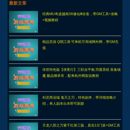
值
传世特色版【侠客行】三职业平衡,羽翼系统 装备镇
魔 极品继承等，配单机外网架设教程
剑灵商业端 鬼灭之刃，特色副本，带详细攻略介
绍，单人副本出本即可刷新
天龙八部之万紫千红第三版，真实13门派+GM工具
和视频教程
梦幻手游之【紫禁之巅免授权版】MT3换皮一键单
机版+助战+GM管理运营后台