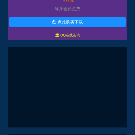
元
终身会员免费
点此购买下载


QQ在线咨询
最新文章
经典MU奇迹越南S6修仙Ⅲ全套，带GM工具+攻略
+视频教程
精品页游 Q萌江湖 可单机可局域网外网，带GM充