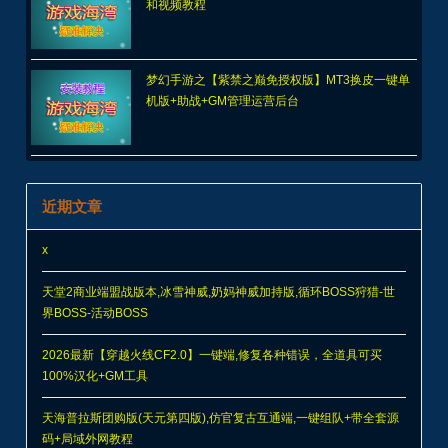
近期文章
x
天堂2商业端盟战版本,冰雪神威,奶妈神威加持版,循环BOSS狩猎-世
界BOSS-活动BOSS
2026最新【穿越火线CF2.0】一键端,修复各种错误，全道具可买
100%汉化+GM工具
天海普拉斯团购版(天元第四版),仿官复古互通端,一键组队+带全套源
码+局域外网教程
斗破诛仙3超变打金18职业精修版，GM工具+网页注册+安装教程
热门标签