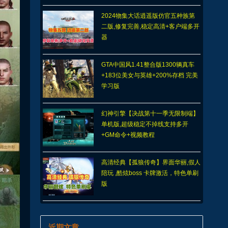
2024物集大话逍遥版仿官五种族第
二版,修复完善,稳定高清+客户端多开
器
GTA中国风1.41整合版1300辆真车
+183位美女与英雄+200%存档 完美
学习版
幻神引擎【决战第十一季无限制端】
单机版,超级稳定不掉线支持多开
+GM命令+视频教程
高清经典【孤狼传奇】界面华丽,假人
陪玩 ,酷炫boss 卡牌激活，特色单刷
版
近期文章