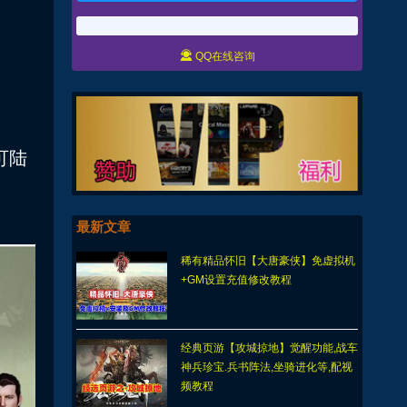

QQ在线咨询
可陆
最新文章
稀有精品怀旧【大唐豪侠】免虚拟机
+GM设置充值修改教程
经典页游【攻城掠地】觉醒功能,战车
神兵珍宝.兵书阵法,坐骑进化等,配视
频教程