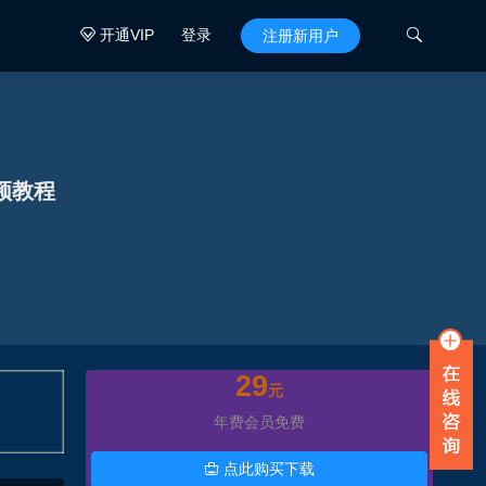
开通VIP
登录

注册新用户

频教程
29
元
年费会员免费
点此购买下载
