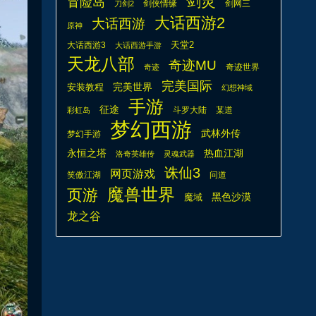
剑灵
冒险岛
剑侠情缘
剑网三
刀剑2
大话西游2
大话西游
原神
天堂2
大话西游3
大话西游手游
天龙八部
奇迹MU
奇迹世界
奇迹
完美国际
安装教程
完美世界
幻想神域
手游
征途
斗罗大陆
某道
彩虹岛
梦幻西游
武林外传
梦幻手游
热血江湖
永恒之塔
洛奇英雄传
灵魂武器
诛仙3
网页游戏
笑傲江湖
问道
魔兽世界
页游
魔域
黑色沙漠
龙之谷