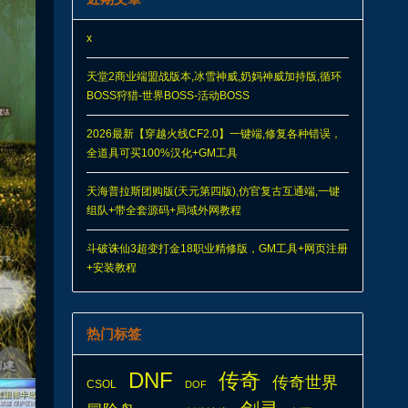
x
天堂2商业端盟战版本,冰雪神威,奶妈神威加持版,循环
BOSS狩猎-世界BOSS-活动BOSS
2026最新【穿越火线CF2.0】一键端,修复各种错误，
全道具可买100%汉化+GM工具
天海普拉斯团购版(天元第四版),仿官复古互通端,一键
组队+带全套源码+局域外网教程
斗破诛仙3超变打金18职业精修版，GM工具+网页注册
+安装教程
热门标签
DNF
传奇
传奇世界
CSOL
DOF