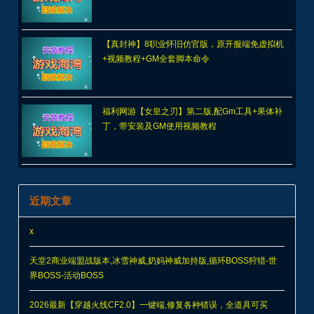
【真封神】8职业怀旧仿官版，原开服端免虚拟机
+视频教程+GM全套脚本命令
福利网游【女皇之刃】第二版,配Gm工具+果体补
丁，带安装及GM使用视频教程
近期文章
x
天堂2商业端盟战版本,冰雪神威,奶妈神威加持版,循环BOSS狩猎-世
界BOSS-活动BOSS
2026最新【穿越火线CF2.0】一键端,修复各种错误，全道具可买