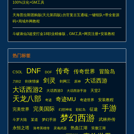
100%汉化+GM工具
天海普拉斯团购版(天元第四版),仿官复古互通端,一键组队+带全套源
码+局域外网教程
斗破诛仙3超变打金18职业精修版，GM工具+网页注册+安装教程
热门标签
DNF
传奇
传奇世界
冒险岛
CSOL
DOF
剑灵
大话西游
剑侠情缘
剑网三
刀剑2
原神
大话西游2
天堂2
大话西游3
大话西游手游
天龙八部
奇迹MU
安装教程
奇迹世界
奇迹
手游
完美国际
完美世界
征途
幻想神域
彩虹岛
梦幻西游
武林外传
斗罗大陆
某道
梦幻手游
热血江湖
永恒之塔
笑傲江湖
洛奇英雄传
灵魂武器