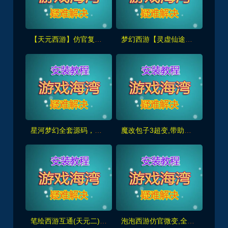
【天元西游】仿官复古第三版,仿官版,一键组队助战，带全套源码+玩法攻略+局域外网架设教程
梦幻西游【灵虚仙途重置版】群服版,最新全套源码+玩法攻略+内置GM+详细搭建教程
星河梦幻全套源码，助战组队,千变万化系统,神兵灵石打造系统，挂机抽奖月卡等+局域外网教程
魔改包子3超变,带助战,功德系统-神器系统-战备系统-灵气系统-转生系统等，带全套源码+局域外网教程
笔绘西游互通(天元二),仿官复古互通端,一键组队助战，带全套源码+局域外网教程
泡泡西游仿官微变,全套源码，武神坛之战,挂机系统,抽奖系统,巅峰赛,千变万化-共享背包+局域外网教程+攻略