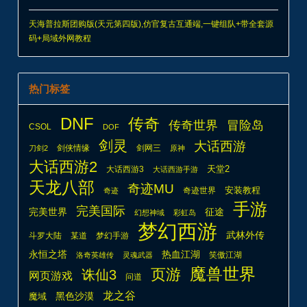
天海普拉斯团购版(天元第四版),仿官复古互通端,一键组队+带全套源
码+局域外网教程
热门标签
DNF
传奇
传奇世界
冒险岛
CSOL
DOF
剑灵
大话西游
剑侠情缘
剑网三
刀剑2
原神
大话西游2
天堂2
大话西游3
大话西游手游
天龙八部
奇迹MU
安装教程
奇迹世界
奇迹
手游
完美国际
完美世界
征途
幻想神域
彩虹岛
梦幻西游
武林外传
斗罗大陆
某道
梦幻手游
热血江湖
永恒之塔
笑傲江湖
洛奇英雄传
灵魂武器
魔兽世界
页游
诛仙3
网页游戏
问道
龙之谷
魔域
黑色沙漠