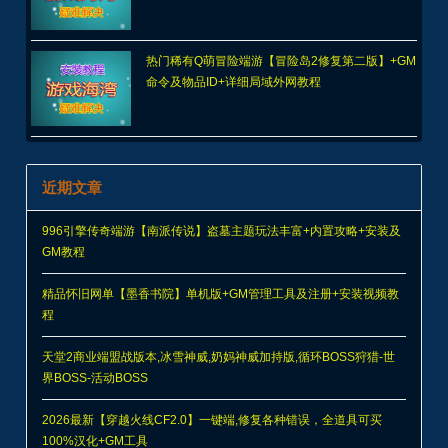
热门稀有Q萌冒险端游【冒险岛2修复第二版】+GM
命令及物品ID+详细局域外网教程
近期文章
996引擎传奇端游【南派传说】盗墓主题玩法丰富+内置攻略+安装及
GM教程
精品怀旧网单【墨香书院】单机版+GM管理工具及注册+安装视频教
程
天堂2商业端盟战版本,冰雪神威,奶妈神威加持版,循环BOSS狩猎-世
界BOSS-活动BOSS
2026最新【穿越火线CF2.0】一键端,修复各种错误，全道具可买
100%汉化+GM工具