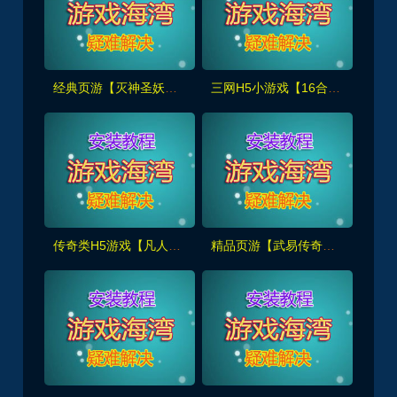
经典页游【灭神圣妖传】精修版，画质高清,带GM后台+手工外网端架设教程
三网H5小游戏【16合1】解压既玩,休闲娱乐+安装使用视频教程
传奇类H5游戏【凡人修仙传2】一键端，玩法休闲炫酷,带GM管理后台+全套源码+外网教程
精品页游【武易传奇】新增全职业110级装备,足迹时装,锻铸合成,新增极·屠龙套装+GM物品命令