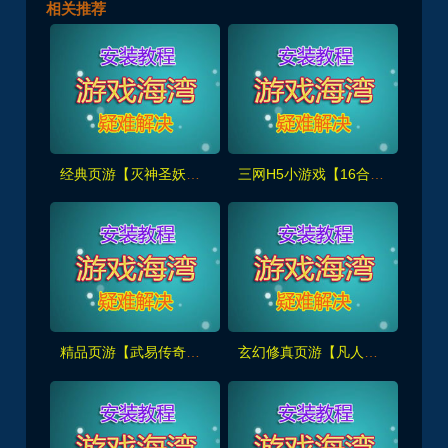
相关推荐
经典页游【灭神圣妖传】精修版，画质高清,带GM后台+手工外网端架设教程
三网H5小游戏【16合1】解压既玩,休闲娱乐+安装使用视频教程
精品页游【武易传奇】新增全职业110级装备,足迹时装,锻铸合成,新增极·屠龙套装+GM物品命令
玄幻修真页游【凡人修真2之斗神弑妖】新增125大罗金仙套装+GM工具+详细搭建+外网视频教程