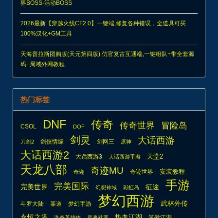
界BOSS-活动BOSS
2026最新【穿越火线CF2.0】一键端,修复各种错误，全道具可买
100%汉化+GM工具
天海普拉斯团购版(天元第四版),仿官复古互通端,一键组队+带全套源
码+局域外网教程
热门标签
DNF
传奇
传奇世界
冒险岛
CSOL
DOF
剑灵
大话西游
剑侠情缘
剑网三
刀剑2
原神
大话西游2
天堂2
大话西游3
大话西游手游
天龙八部
奇迹MU
安装教程
奇迹世界
奇迹
手游
完美国际
完美世界
征途
幻想神域
彩虹岛
梦幻西游
武林外传
斗罗大陆
某道
梦幻手游
热血江湖
永恒之塔
笑傲江湖
洛奇英雄传
灵魂武器