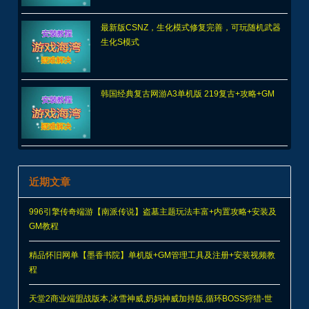
最新版CSNZ，生化模式修复完善，可玩随机武器
生化S模式
韩国经典复古网游A3单机版 219复古+攻略+GM
近期文章
996引擎传奇端游【南派传说】盗墓主题玩法丰富+内置攻略+安装及
GM教程
精品怀旧网单【墨香书院】单机版+GM管理工具及注册+安装视频教
程
天堂2商业端盟战版本,冰雪神威,奶妈神威加持版,循环BOSS狩猎-世