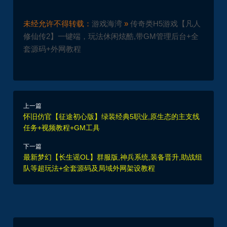
未经允许不得转载：
游戏海湾
»
传奇类H5游戏【凡人
修仙传2】一键端，玩法休闲炫酷,带GM管理后台+全
套源码+外网教程
上一篇
怀旧仿官【征途初心版】绿装经典5职业,原生态的主支线
任务+视频教程+GM工具
下一篇
最新梦幻【长生谣OL】群服版,神兵系统,装备晋升,助战组
队等超玩法+全套源码及局域外网架设教程