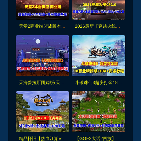
天堂2商业端盟战版本,冰雪神威,奶妈神威加持版,循环BOSS狩猎-世界BOSS-活动BOSS
2026最新【穿越火线CF2.0】一键端,修复各种错误，全道具可买100%汉化+GM工具
天海普拉斯团购版(天元第四版),仿官复古互通端,一键组队+带全套源码+局域外网教程
斗破诛仙3超变打金18职业精修版，GM工具+网页注册+安装教程
精品怀旧【热血江湖V2.0任务端】百宝阁无限元宝时装披风送+GM工具+支持多开+宝宝挂
【GGE2大话2四族】双端互通第三版,内置GM工具+服务器架设+全套源码+安卓出包等视频教程