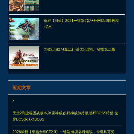
页游【问仙】2021一键端启动+外网局域网教程
+GM
笑傲江湖274版11门派优化虚拟一键端第二版
近期文章
x
天堂2商业端盟战版本,冰雪神威,奶妈神威加持版,循环BOSS狩猎-世
界BOSS-活动BOSS
2026最新【穿越火线CF2.0】一键端,修复各种错误，全道具可买