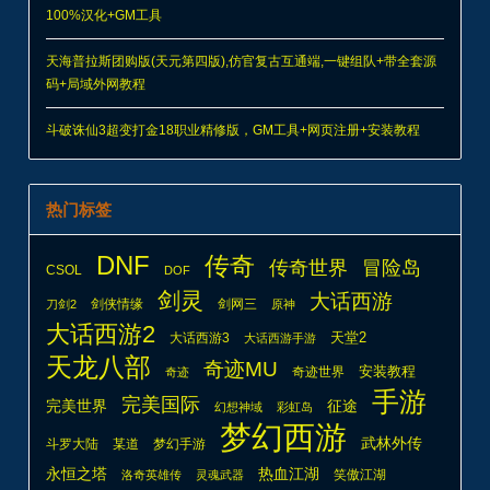
100%汉化+GM工具
天海普拉斯团购版(天元第四版),仿官复古互通端,一键组队+带全套源
码+局域外网教程
斗破诛仙3超变打金18职业精修版，GM工具+网页注册+安装教程
热门标签
DNF
传奇
传奇世界
冒险岛
CSOL
DOF
剑灵
大话西游
剑侠情缘
剑网三
刀剑2
原神
大话西游2
天堂2
大话西游3
大话西游手游
天龙八部
奇迹MU
安装教程
奇迹世界
奇迹
手游
完美国际
完美世界
征途
幻想神域
彩虹岛
梦幻西游
武林外传
斗罗大陆
某道
梦幻手游
热血江湖
永恒之塔
笑傲江湖
洛奇英雄传
灵魂武器