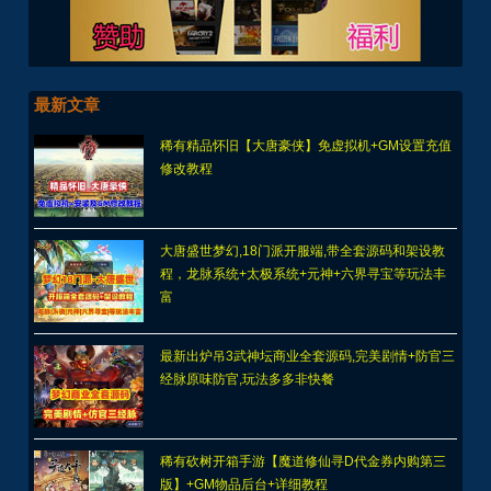
最新文章
稀有精品怀旧【大唐豪侠】免虚拟机+GM设置充值
修改教程
大唐盛世梦幻,18门派开服端,带全套源码和架设教
程，龙脉系统+太极系统+元神+六界寻宝等玩法丰
富
最新出炉吊3武神坛商业全套源码,完美剧情+防官三
经脉原味防官,玩法多多非快餐
稀有砍树开箱手游【魔道修仙寻D代金券内购第三
版】+GM物品后台+详细教程