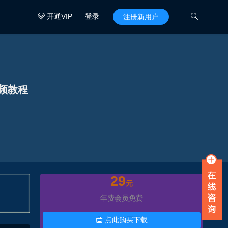
开通VIP
登录

注册新用户

频教程
29
元
年费会员免费
点此购买下载
