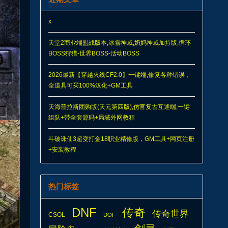
x
天堂2商业端盟战版本,冰雪神威,奶妈神威加持版,循环
BOSS狩猎-世界BOSS-活动BOSS
2026最新【穿越火线CF2.0】一键端,修复各种错误，
全道具可买100%汉化+GM工具
天海普拉斯团购版(天元第四版),仿官复古互通端,一键
组队+带全套源码+局域外网教程
斗破诛仙3超变打金18职业精修版，GM工具+网页注册
+安装教程
热门标签
DNF
传奇
传奇世界
CSOL
DOF