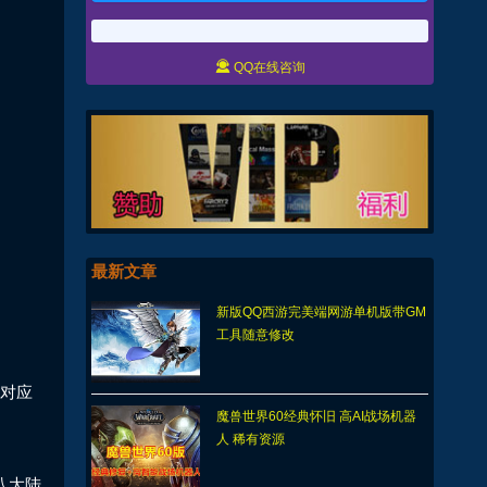

QQ在线咨询
。
最新文章
新版QQ西游完美端网游单机版带GM
工具随意修改
有对应
魔兽世界60经典怀旧 高AI战场机器
人 稀有资源
第八大陆