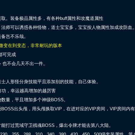
取。装备极品属性多，有各种buff属性和攻魔道属性
，法师可以诱惑各种怪物，道士宝宝多，宝宝按人物属性加成攻防血
装备岂不乐哉。
微变在到变态，非常耐玩的版本
都可完成
 也不会几天不出一件。
道士人形怪分身技能平且添加别的技能，自己体验。
倍功，幸运越高增加的越厉害
数量，平且增加多个神级BOSS。
OSS出头颅，用头颅换取VIP，在进对应的VIP房间，VIP房间内
能打过荒域守卫残魂BOSS，爆出令牌才能去第八大陆。
0，255，288，310，340，380，420，450，500级套装属性。