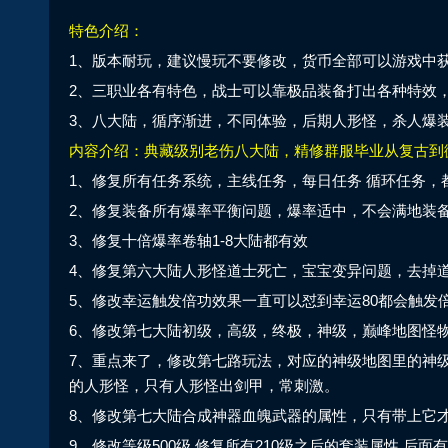
特色介绍：
1、版本耐玩，建议慢玩不要修改，货币全部可以游戏中获
2、三职业各有特色，战士可以靠极品装备打出各种特效
3、八大陆，循序渐进，不同体验，后期人形怪，杀人爆
内容介绍：典藏级别老伤八大陆，精修群服毕业从复古到
1、修复所有任务系统，主线任务，每日任务 循环任务，
2、修复装备所有爆率平衡问题，爆率适中，不会满地装备
3、修复十倍爆率卷轴1-8大陆都有效
4、修复第六大陆人形怪道士死亡，宝宝变异问题，去掉
5、修改幸运触发倍功效果一直可以怼到幸运80都会触发
6、修改第七大陆初级，高级，终极，神级，巅峰地图怪物
7、重点来了，修改第七路玩法，对应的神级地图里的神级B
的人形怪，只有人形怪出剑甲，常刺激。
8、修改第七大陆合成神器血魄武器的属性，只有带上它才
9、修改等级500级 修复所有210级之后的套装属性 后面有23