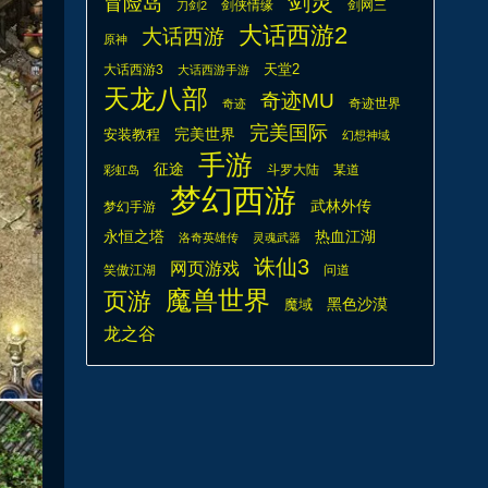
剑灵
冒险岛
剑侠情缘
剑网三
刀剑2
大话西游2
大话西游
原神
天堂2
大话西游3
大话西游手游
天龙八部
奇迹MU
奇迹世界
奇迹
完美国际
安装教程
完美世界
幻想神域
手游
征途
斗罗大陆
某道
彩虹岛
梦幻西游
武林外传
梦幻手游
热血江湖
永恒之塔
洛奇英雄传
灵魂武器
诛仙3
网页游戏
笑傲江湖
问道
魔兽世界
页游
魔域
黑色沙漠
龙之谷