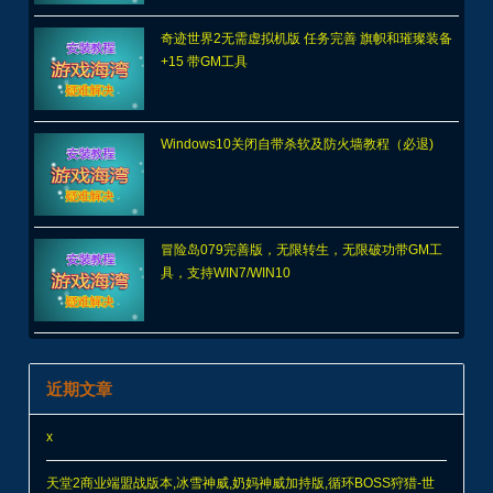
奇迹世界2无需虚拟机版 任务完善 旗帜和璀璨装备
+15 带GM工具
Windows10关闭自带杀软及防火墙教程（必退)
冒险岛079完善版，无限转生，无限破功带GM工
具，支持WIN7/WIN10
近期文章
x
天堂2商业端盟战版本,冰雪神威,奶妈神威加持版,循环BOSS狩猎-世