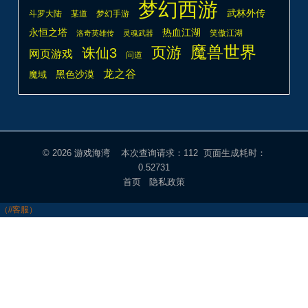
梦幻西游
武林外传
斗罗大陆
某道
梦幻手游
热血江湖
永恒之塔
笑傲江湖
洛奇英雄传
灵魂武器
魔兽世界
页游
诛仙3
网页游戏
问道
龙之谷
魔域
黑色沙漠
© 2026
游戏海湾
本次查询请求：112 页面生成耗时：
0.52731
首页
隐私政策
（//客服）