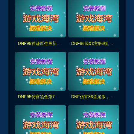
DNF95神迹新生最新版，5转真14键镶嵌,宽屏，修复完善且耐玩+GM+安装视频教程
DNF86级幻境第6版,宽屏显示,新年版装备镶嵌主线任务深渊春节活动
DNF95仿官黑金第7版,女圣职,女鬼剑+新皮肤100副本+大转移双城镇,超级内辅+GM工具
DNF仿官86鱼尾版，全宽屏时装镶嵌,皮肤装扮,超级内辅+GM工具