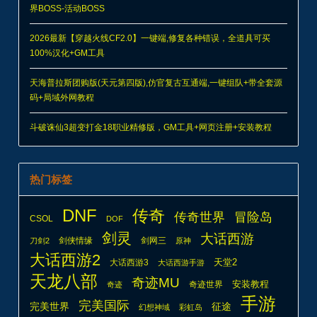
界BOSS-活动BOSS
2026最新【穿越火线CF2.0】一键端,修复各种错误，全道具可买
100%汉化+GM工具
天海普拉斯团购版(天元第四版),仿官复古互通端,一键组队+带全套源
码+局域外网教程
斗破诛仙3超变打金18职业精修版，GM工具+网页注册+安装教程
热门标签
DNF
传奇
传奇世界
冒险岛
CSOL
DOF
剑灵
大话西游
剑侠情缘
剑网三
刀剑2
原神
大话西游2
天堂2
大话西游3
大话西游手游
天龙八部
奇迹MU
安装教程
奇迹世界
奇迹
手游
完美国际
完美世界
征途
幻想神域
彩虹岛