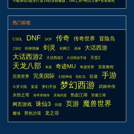
斗破诛仙3超变打金18职业精修版，GM工具+网页注册+安装教程
热门标签
DNF
传奇
传奇世界
冒险岛
CSOL
DOF
剑灵
大话西游
剑侠情缘
剑网三
刀剑2
原神
大话西游2
天堂2
大话西游3
大话西游手游
天龙八部
奇迹MU
安装教程
奇迹世界
奇迹
手游
完美国际
完美世界
征途
幻想神域
彩虹岛
梦幻西游
武林外传
斗罗大陆
某道
梦幻手游
热血江湖
永恒之塔
笑傲江湖
洛奇英雄传
灵魂武器
魔兽世界
页游
诛仙3
网页游戏
问道
龙之谷
魔域
黑色沙漠