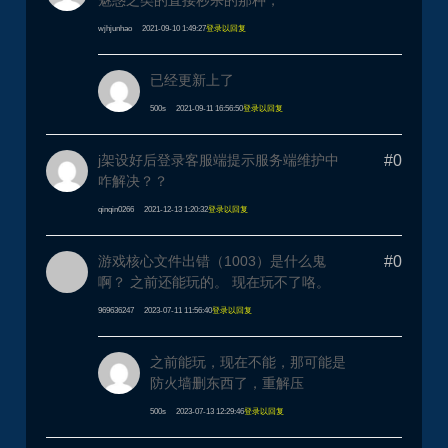
魅惑之类的直接秒杀的那种，
wjhjunhao
2021-09-10 1:49:27
登录以回复
已经更新上了
500s
2021-09-11 16:56:50
登录以回复
j架设好后登录客服端提示服务端维护中
#0
咋解决？？
qinqin0266
2021-12-13 1:20:32
登录以回复
游戏核心文件出错（1003）是什么鬼
#0
啊？ 之前还能玩的。 现在玩不了咯。
969636247
2023-07-11 11:56:40
登录以回复
之前能玩，现在不能，那可能是
防火墙删东西了，重解压
500s
2023-07-13 12:29:46
登录以回复