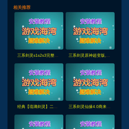
相关推荐
三系剑灵s1s2s3完整主线60级50星，可单人副本,黑月武器、首饰等+GM工具
三系剑灵原神超变版,商城时装,无CD道具,切割装备+玩法攻略+GM工具及视频教程
经典【琉璃剑灵】二系刺金单机，开服版本+商业网关+GM工具
三系剑灵仙缘4.0商来版本，装备玩法丰富完善+玩法攻略+视频教程+GM工具