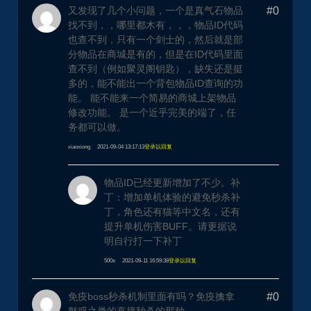
又发现了几个小问题，一个是真气石物品
#0
找不到，，哪里都木有，，，物品ID代码
也查不到，只有一个剑士的，然后就是部
分物品在商城是有的，但是在ID代码里面
查不到（例如聚灵阁钥匙），缺失还是挺
多的，能不能出一个背包物品ID查询的功
能。 能不能来一个简易的商城上架物品
修改功能。 是一个近乎完美的端了，任
务都可以做。
xiaoxiong
2021-09-04 13:17:13
登录以回复
物品ID已经更新增加了不少。补
丁：增加单机体验的避免秒杀补
丁，角色还有猫等中文名，还有
提升单机伤害BUFF。请更据说
明自行打一下补丁
500s
2021-09-11 16:59:38
登录以回复
免疫boss秒杀机制里面有吗？免疫擒拿
#0