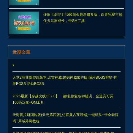
怀旧【剑灵】45级刺金最新修复版，白青完整主线
任务武器成长，带GM工具
近期文章
x
天堂2商业端盟战版本,冰雪神威,奶妈神威加持版,循环BOSS狩猎-世
界BOSS-活动BOSS
2026最新【穿越火线CF2.0】一键端,修复各种错误，全道具可买
100%汉化+GM工具
天海普拉斯团购版(天元第四版),仿官复古互通端,一键组队+带全套源
码+局域外网教程