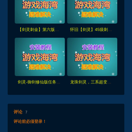
【剑灵刺金】第六版完整主支线+完整武器幻化,首饰成长+风毒龙,螺旋迷宫副本,带攻略及安装教程
怀旧【剑灵】45级刺金最新修复版，白青完整主线任务武器成长，带GM工具
剑灵-御剑修仙版任务副本修复完善，带果体补丁，可玩性非常高+GM工具
龙珠剑灵，三系超变商业特色端 剧情,副本完善，更爽的单刷体验！
评论
7
评论前必须登录！