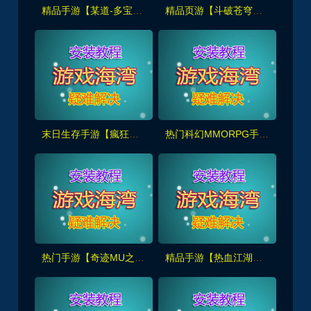
精品手游【某道-多宝鱼斗罗版】+Win系手工外网+GM后台+安装及GM视频教程
精品页游【斗破苍穹神境修复版】最新一键端+Linux手工服务端+管理后台+详细搭建教程
末日生存手游【瘋狂渁迣鎅代金券内购版】】最新整理单机版+Linux手工服务端+服务端源码+GM管理后台+CDK授权后台
热门科幻MMORPG手游【源战役2】最新一键端+GM后台+Linux手工端+视频教程
热门手游【奇迹MU之勇者大陆】VM单机版+手工服务端+GM后台+外网架设教程及全套工具
精品手游【热血江湖归来】内购无错版+GM后台+视频安装教程