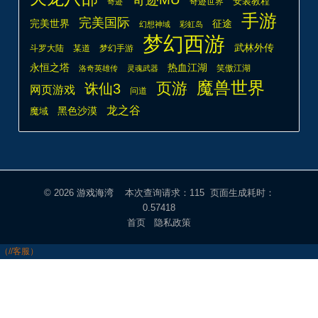
安装教程
奇迹世界
奇迹
手游
完美国际
完美世界
征途
幻想神域
彩虹岛
梦幻西游
武林外传
斗罗大陆
某道
梦幻手游
热血江湖
永恒之塔
笑傲江湖
洛奇英雄传
灵魂武器
魔兽世界
页游
诛仙3
网页游戏
问道
龙之谷
魔域
黑色沙漠
© 2026
游戏海湾
本次查询请求：115 页面生成耗时：
0.57418
首页
隐私政策
（//客服）