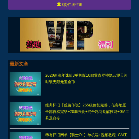

QQ在线咨询
最新文章
2020新流年诛仙3单机版16职业青罗神隐云渺天河
时装无限元宝金币
经典怀旧【丝路传说】255级修复完善，任务地图
全部祝福完毕+20套强化+混合跑商觉醒技能+GM工
具及命令
稀有怀旧网单【骑士OL】单机端+视频教程+GM工