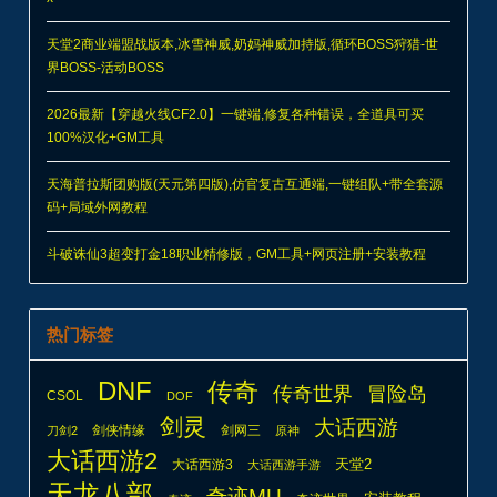
天堂2商业端盟战版本,冰雪神威,奶妈神威加持版,循环BOSS狩猎-世
界BOSS-活动BOSS
2026最新【穿越火线CF2.0】一键端,修复各种错误，全道具可买
100%汉化+GM工具
天海普拉斯团购版(天元第四版),仿官复古互通端,一键组队+带全套源
码+局域外网教程
斗破诛仙3超变打金18职业精修版，GM工具+网页注册+安装教程
热门标签
DNF
传奇
传奇世界
冒险岛
CSOL
DOF
剑灵
大话西游
剑侠情缘
剑网三
刀剑2
原神
大话西游2
天堂2
大话西游3
大话西游手游
天龙八部
奇迹MU