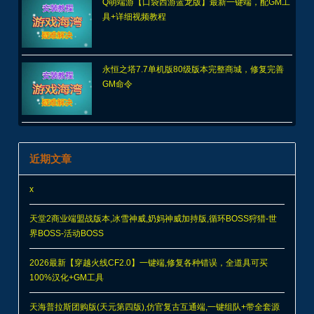
Q萌端游【口袋西游蓝龙版】最新一键端，配GM工
具+详细视频教程
永恒之塔7.7单机版80级版本完整商城，修复完善
GM命令
近期文章
x
天堂2商业端盟战版本,冰雪神威,奶妈神威加持版,循环BOSS狩猎-世
界BOSS-活动BOSS
2026最新【穿越火线CF2.0】一键端,修复各种错误，全道具可买
100%汉化+GM工具
天海普拉斯团购版(天元第四版),仿官复古互通端,一键组队+带全套源