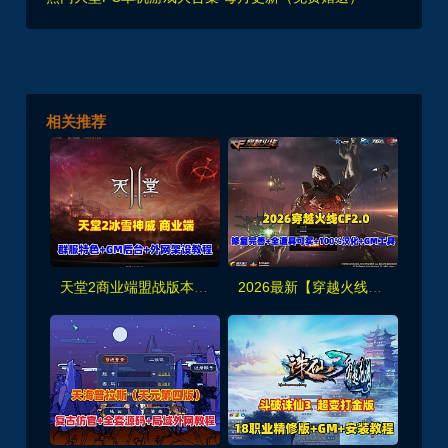
相关推荐
天堂2商业端盟战版本,冰雪神威,奶妈神威加持版,循环BOSS狩猎-世界BOSS-活动BOSS
2026最新【穿越火线CF2.0】一键端,修复各种错误，全道具可买100%汉化+GM工具