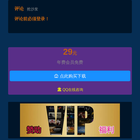
评论
抢沙发
评论前必须登录！
29
元
年费会员免费
点此购买下载


QQ在线咨询