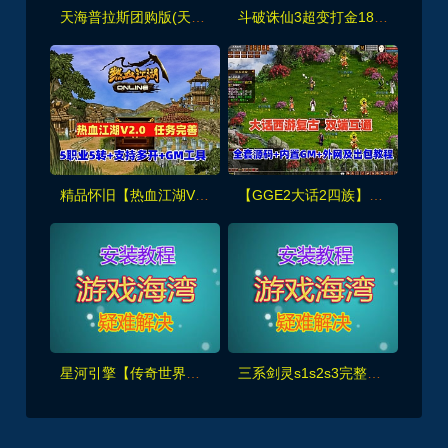
天海普拉斯团购版(天元第四版),仿官复古互通端,一键组队+带全套源码+局域外网教程
斗破诛仙3超变打金18职业精修版，GM工具+网页注册+安装教程
精品怀旧【热血江湖V2.0任务端】百宝阁无限元宝时装披风送+GM工具+支持多开+宝宝挂
【GGE2大话2四族】双端互通第三版,内置GM工具+服务器架设+全套源码+安卓出包等视频教程
星河引擎【传奇世界金币服】神武到顶挂机+GM后台+假人PK/摆摊/陪玩/假人攻城+单机外网架设教程
三系剑灵s1s2s3完整主线60级50星，可单人副本,黑月武器、首饰等+GM工具