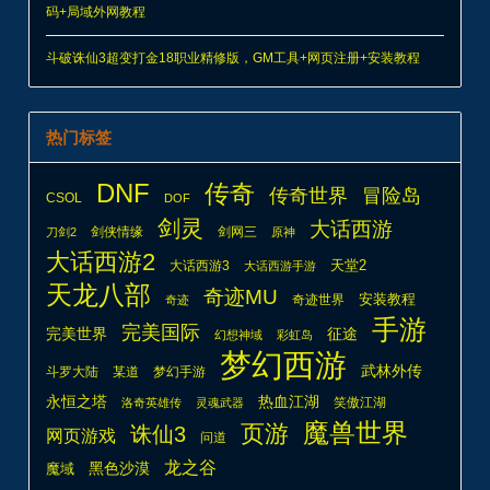
码+局域外网教程
斗破诛仙3超变打金18职业精修版，GM工具+网页注册+安装教程
热门标签
DNF
传奇
传奇世界
冒险岛
CSOL
DOF
剑灵
大话西游
剑侠情缘
剑网三
刀剑2
原神
大话西游2
天堂2
大话西游3
大话西游手游
天龙八部
奇迹MU
安装教程
奇迹世界
奇迹
手游
完美国际
完美世界
征途
幻想神域
彩虹岛
梦幻西游
武林外传
斗罗大陆
某道
梦幻手游
热血江湖
永恒之塔
笑傲江湖
洛奇英雄传
灵魂武器
魔兽世界
页游
诛仙3
网页游戏
问道
龙之谷
魔域
黑色沙漠