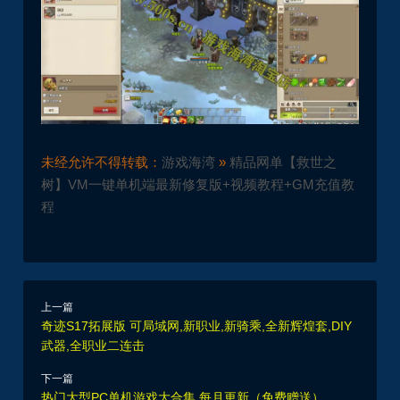
未经允许不得转载：
游戏海湾
»
精品网单【救世之
树】VM一键单机端最新修复版+视频教程+GM充值教
程
上一篇
奇迹S17拓展版 可局域网,新职业,新骑乘,全新辉煌套,DIY
武器,全职业二连击
下一篇
热门大型PC单机游戏大合集 每月更新（免费赠送）