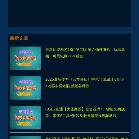
最新文章
最新仙逆西游18门第二版 融入仙侠阵营，玩法新
颖，可局域网+GM后台
2025最新传奇《云梦修仙》特色门派,战士8职业
+内容丰富炫酷,就是各种砍
GGE2互通【大圣西游】全套源码+一键组队助战
等，带GM工具+安装及服务器架设视频教程
热门游戏【神佑释放】单机版+商城+GM后台+修改