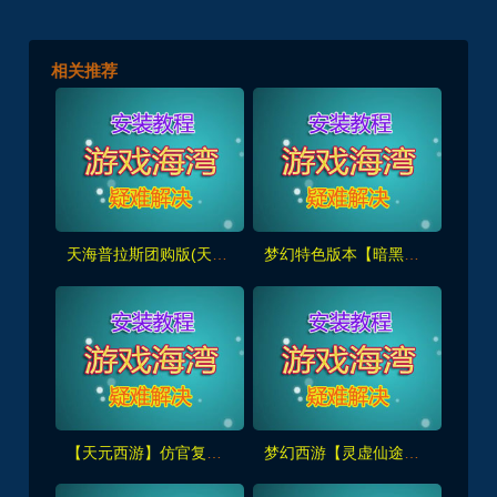
相关推荐
天海普拉斯团购版(天元第四版),仿官复古互通端,一键组队+带全套源码+局域外网教程
梦幻特色版本【暗黑西游】暗黑副本-大陆-神器-称号等众多新鲜玩法，带全套源码及外网架设教程
【天元西游】仿官复古第三版,仿官版,一键组队助战，带全套源码+玩法攻略+局域外网架设教程
梦幻西游【灵虚仙途重置版】群服版,最新全套源码+玩法攻略+内置GM+详细搭建教程