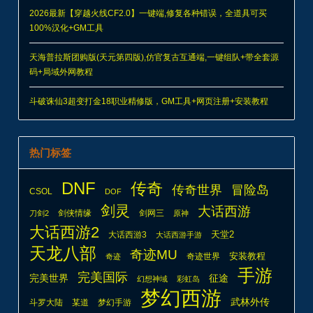
2026最新【穿越火线CF2.0】一键端,修复各种错误，全道具可买
100%汉化+GM工具
天海普拉斯团购版(天元第四版),仿官复古互通端,一键组队+带全套源
码+局域外网教程
斗破诛仙3超变打金18职业精修版，GM工具+网页注册+安装教程
热门标签
DNF
传奇
传奇世界
冒险岛
CSOL
DOF
剑灵
大话西游
剑侠情缘
剑网三
刀剑2
原神
大话西游2
天堂2
大话西游3
大话西游手游
天龙八部
奇迹MU
安装教程
奇迹世界
奇迹
手游
完美国际
完美世界
征途
幻想神域
彩虹岛
梦幻西游
武林外传
斗罗大陆
某道
梦幻手游