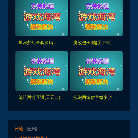
星河梦幻全套源码，助战组队,千变万化系统,神兵灵石打造系统，挂机抽奖月卡等+局域外网教程
魔改包子3超变,带助战,功德系统-神器系统-战备系统-灵气系统-转生系统等，带全套源码+局域外网教程
笔绘西游互通(天元二),仿官复古互通端,一键组队助战，带全套源码+局域外网教程
泡泡西游仿官微变,全套源码，武神坛之战,挂机系统,抽奖系统,巅峰赛,千变万化-共享背包+局域外网教程+攻略
评论
抢沙发