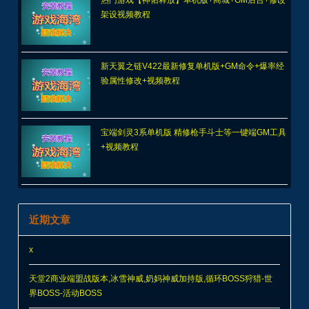
架设视频教程
新天翼之链V422最新修复单机版+GM命令+爆率经
验属性修改+视频教程
宝端剑灵3系单机版 精修枪手斗士等一键端GM工具
+视频教程
近期文章
x
天堂2商业端盟战版本,冰雪神威,奶妈神威加持版,循环BOSS狩猎-世
界BOSS-活动BOSS