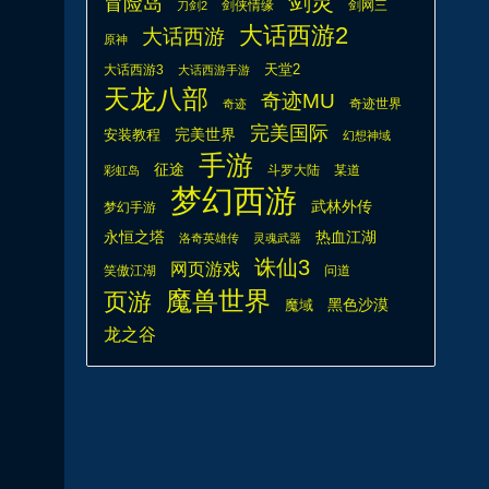
剑灵
冒险岛
剑侠情缘
剑网三
刀剑2
大话西游2
大话西游
原神
天堂2
大话西游3
大话西游手游
天龙八部
奇迹MU
奇迹世界
奇迹
完美国际
安装教程
完美世界
幻想神域
手游
征途
斗罗大陆
某道
彩虹岛
梦幻西游
武林外传
梦幻手游
热血江湖
永恒之塔
洛奇英雄传
灵魂武器
诛仙3
网页游戏
笑傲江湖
问道
魔兽世界
页游
魔域
黑色沙漠
龙之谷