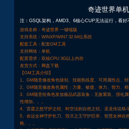
奇迹世界单机
注：GSQL架构，AMD3、6核心CUP无法运行，看
游戏名称：奇迹世界 一键端版
支持系统：WINXP/WIN7 32 64位系统
配套工具：配套GM工具
支持网络：单机
配置需求：双核CPU 3G以上内存
发货方式：网盘下载
【GM工具介绍】
1、GM随意修改角色级别、技能熟练度、可用属性点、
2、GM随意修改角色属性：力量、敏捷、体力、智力、
3、GM随意给角色发放极品武器装备：无敌紫装、强化属
性增加。。。
4、雷霆之怒守护之铠、时空法则自然之铠、圣龙传说格
5、命运女神守护长刀、毁灭之王守护巨斧、智慧女神自
枪。。。