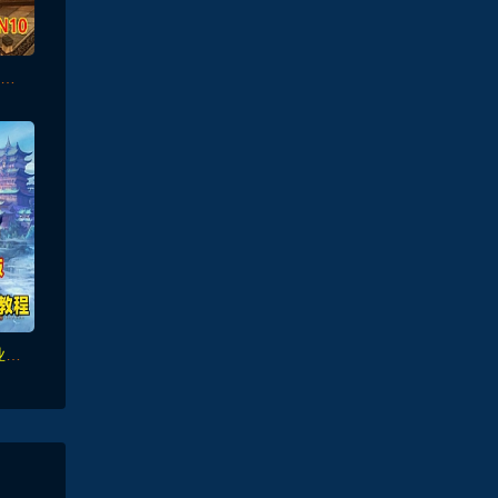
奇迹世界单机版 SUN网游单机 WIN7/WIN10可玩
斗破诛仙3超变打金18职业精修版，GM工具+网页注册+安装教程