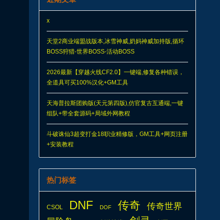
x
天堂2商业端盟战版本,冰雪神威,奶妈神威加持版,循环
BOSS狩猎-世界BOSS-活动BOSS
2026最新【穿越火线CF2.0】一键端,修复各种错误，
全道具可买100%汉化+GM工具
天海普拉斯团购版(天元第四版),仿官复古互通端,一键
组队+带全套源码+局域外网教程
斗破诛仙3超变打金18职业精修版，GM工具+网页注册
+安装教程
热门标签
DNF
传奇
传奇世界
CSOL
DOF