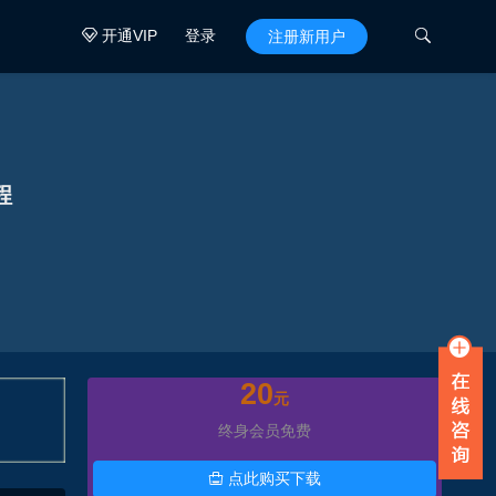
开通VIP
登录

注册新用户

程
20
元
终身会员免费
点此购买下载
