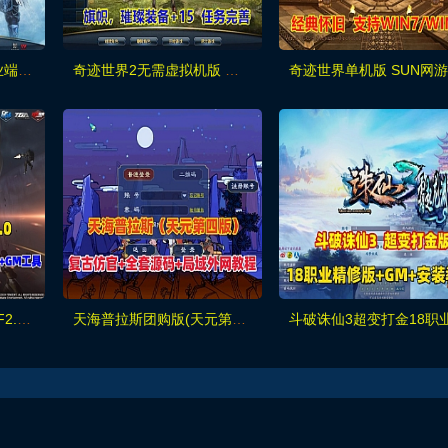
精品【奇迹世界2】商业端VM一键单机版15技能钻石星魂附魔版
奇迹世界2无需虚拟机版 任务完善 旗帜和璀璨装备+15 带GM工具
2026最新【穿越火线CF2.0】一键端,修复各种错误，全道具可买100%汉化+GM工具
天海普拉斯团购版(天元第四版),仿官复古互通端,一键组队+带全套源码+局域外网教程