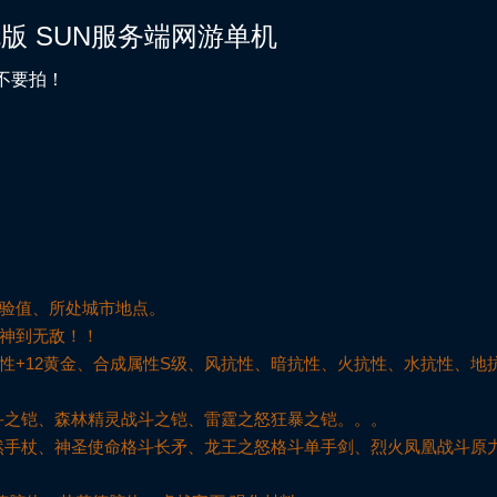
版 SUN服务端网游单机
好不要拍！
经验值、所处城市地点。
精神到无敌！！
性+12黄金、合成属性S级、风抗性、暗抗性、火抗性、水抗性、地
斗之铠、森林精灵战斗之铠、雷霆之怒狂暴之铠。。。
然手杖、神圣使命格斗长矛、龙王之怒格斗单手剑、烈火凤凰战斗原