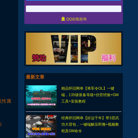

QQ在线咨询
最新文章
精品怀旧网单【将军令OL】一键
端，135级装备等级+仿官经验+GM
抗性属
工具+安装教程
经典怀旧网单【好运千年】带3层武
力
功大背包，一键端解压即撸+视频教
程及GM命令