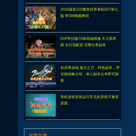
2024最新120魔兽世界单机837第七
版 带GM视频教程
DnF怀旧版70级高端精修 天王新界
面 全日语配音 完整任务副本
剑灵商业端 鬼灭之刃，特色副本，带
详细攻略介绍，单人副本出本即可刷
新
单机游戏安装运行常见的系统不兼容
原因
近期文章