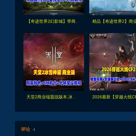
【奇迹世界2幻影城】带商城,任务均已修复基本无BUG，支持本地多开,可外网+视频教程
天堂2商业端盟战版本,冰雪神威,奶妈神威加持版,循环BOSS狩猎-世界BOSS-活动BOSS
评论
4