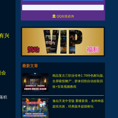

QQ在线咨询
有兴
最新文章
能会
精品复古三职业传奇1.76特色耐玩版,
全屏吸怪鞭尸，群体切割自动拾取回
收+安装视频教程
落积
逸仙天龙中变版 重楼套装，各种神器
超炫光效，经典版本超级耐玩