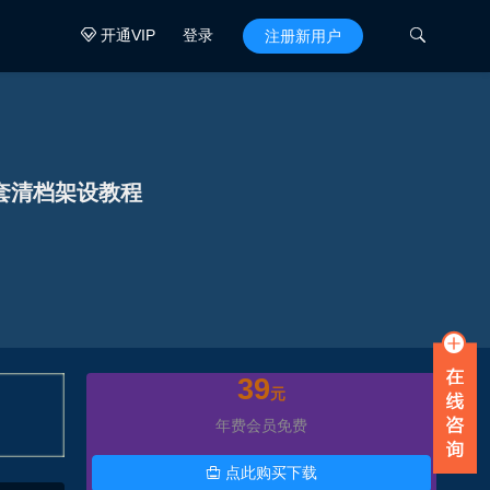
开通VIP
登录

注册新用户

套清档架设教程
39
元
年费会员免费
点此购买下载
