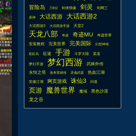
剑灵
冒险岛
剑侠情缘
剑网三
刀剑2
大话西游2
大话西游
原神
天堂2
大话西游3
大话西游手游
天龙八部
奇迹MU
奇迹世界
奇迹
完美国际
安装教程
完美世界
幻想神域
手游
征途
斗罗大陆
某道
彩虹岛
梦幻西游
武林外传
梦幻手游
热血江湖
永恒之塔
洛奇英雄传
灵魂武器
诛仙3
网页游戏
笑傲江湖
问道
魔兽世界
页游
魔域
黑色沙漠
龙之谷