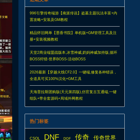
996引擎传奇端游【南派传说】盗墓主题玩法丰富+内
置攻略+安装及GM教程
精品怀旧网单【墨香书院】单机版+GM管理工具及注
册+安装视频教程
天堂2商业端盟战版本,冰雪神威,奶妈神威加持版,循环
BOSS狩猎-世界BOSS-活动BOSS
2026最新【穿越火线CF2.0】一键端,修复各种错误，
全道具可买100%汉化+GM工具
天海普拉斯团购版(天元第四版),仿官复古互通端,一键
组队+带全套源码+局域外网教程
热门标签
DNF
传奇
传奇世界
CSOL
DOF