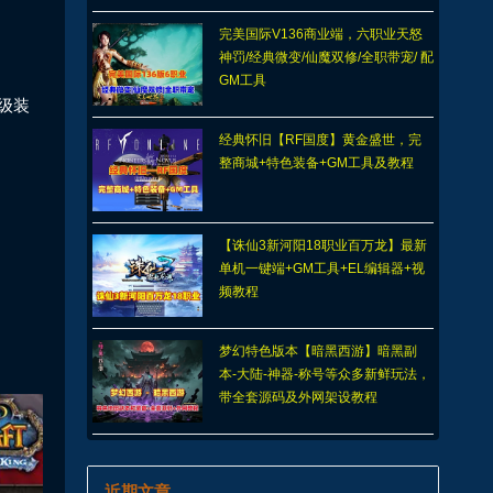
完美国际V136商业端，六职业天怒
神罚/经典微变/仙魔双修/全职带宠/ 配
GM工具
级装
经典怀旧【RF国度】黄金盛世，完
整商城+特色装备+GM工具及教程
【诛仙3新河阳18职业百万龙】最新
单机一键端+GM工具+EL编辑器+视
频教程
梦幻特色版本【暗黑西游】暗黑副
本-大陆-神器-称号等众多新鲜玩法，
带全套源码及外网架设教程
近期文章