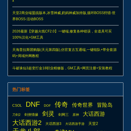
x
天堂2商业端盟战版本,冰雪神威,奶妈神威加持版,循环BOSS狩猎-世
界BOSS-活动BOSS
2026最新【穿越火线CF2.0】一键端,修复各种错误，全道具可买
100%汉化+GM工具
天海普拉斯团购版(天元第四版),仿官复古互通端,一键组队+带全套源
码+局域外网教程
斗破诛仙3超变打金18职业精修版，GM工具+网页注册+安装教程
热门标签
DNF
传奇
传奇世界
冒险岛
CSOL
DOF
剑灵
大话西游
剑侠情缘
剑网三
刀剑2
原神
大话西游2
天堂2
大话西游3
大话西游手游