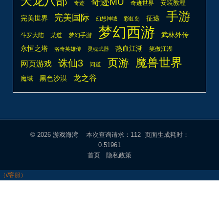
天龙八部
奇迹MU
安装教程
奇迹世界
奇迹
手游
完美国际
完美世界
征途
幻想神域
彩虹岛
梦幻西游
武林外传
斗罗大陆
某道
梦幻手游
热血江湖
永恒之塔
笑傲江湖
洛奇英雄传
灵魂武器
魔兽世界
页游
诛仙3
网页游戏
问道
龙之谷
魔域
黑色沙漠
© 2026
游戏海湾
本次查询请求：112 页面生成耗时：
0.51961
首页
隐私政策
（//客服）