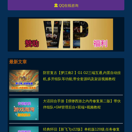

QQ在线咨询
最新文章
防官复古【梦江南2 】G1 G2三端互通,内置自动挂
机,多开组队等功能,带全套源码及架设视频教程
大话回合手游【缥缈西游之内丹修复第二版】带伙
伴组队+GM管理后台+双端+视频教程
经典怀旧【新飞飞v22版】单机版120级,任务修复