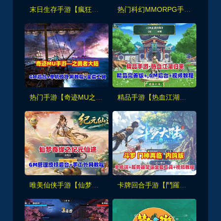
末日生存手游【瘋狂渁迣鎅代金券内购版】】最新整理单机版+Linux手工服务端+服务端源码+GM管理后台+CDK授权后台
热门科幻MMORPG手游【源战役2】最新一键端+GM后台+Linux手工端+视频教程
热门手游【奇迹MU之勇者大陆】VM单机版+手工服务端+GM后台+外网架设教程及全套工具
精品手游【热血江湖归来】内购无错版+GM后台+视频安装教程
唯美仙侠手游【仙梦奇缘之纪元仙途平台币内购跨服版】最新单机版+GM管理里后台+手工外网教程
卡牌回合手游【鬥羅大陸之鬥神再臨3D内购版】最新一键单机版+手工服务端，全套工具及视频教程