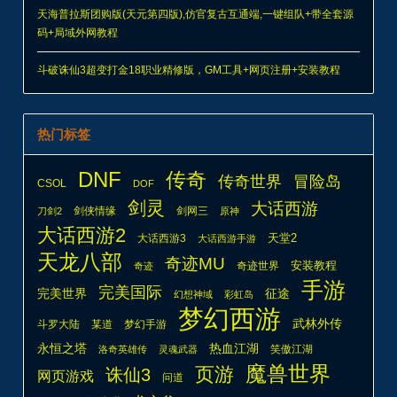
天海普拉斯团购版(天元第四版),仿官复古互通端,一键组队+带全套源
码+局域外网教程
斗破诛仙3超变打金18职业精修版，GM工具+网页注册+安装教程
热门标签
DNF
传奇
传奇世界
冒险岛
CSOL
DOF
剑灵
大话西游
剑侠情缘
剑网三
刀剑2
原神
大话西游2
天堂2
大话西游3
大话西游手游
天龙八部
奇迹MU
安装教程
奇迹世界
奇迹
手游
完美国际
完美世界
征途
幻想神域
彩虹岛
梦幻西游
武林外传
斗罗大陆
某道
梦幻手游
热血江湖
永恒之塔
笑傲江湖
洛奇英雄传
灵魂武器
魔兽世界
页游
诛仙3
网页游戏
问道