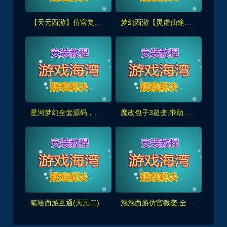
【天元西游】仿官复古第三版,仿官版,一键组队助战，带全套源码+玩法攻略+局域外网架设教程
梦幻西游【灵虚仙途重置版】群服版,最新全套源码+玩法攻略+内置GM+详细搭建教程
星河梦幻全套源码，助战组队,千变万化系统,神兵灵石打造系统，挂机抽奖月卡等+局域外网教程
魔改包子3超变,带助战,功德系统-神器系统-战备系统-灵气系统-转生系统等，带全套源码+局域外网教程
笔绘西游互通(天元二),仿官复古互通端,一键组队助战，带全套源码+局域外网教程
泡泡西游仿官微变,全套源码，武神坛之战,挂机系统,抽奖系统,巅峰赛,千变万化-共享背包+局域外网教程+攻略