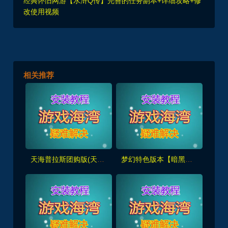
经典怀旧网游【水浒Q传】完善的任务副本+详细攻略+修
改使用视频
相关推荐
天海普拉斯团购版(天元第四版),仿官复古互通端,一键组队+带全套源码+局域外网教程
梦幻特色版本【暗黑西游】暗黑副本-大陆-神器-称号等众多新鲜玩法，带全套源码及外网架设教程