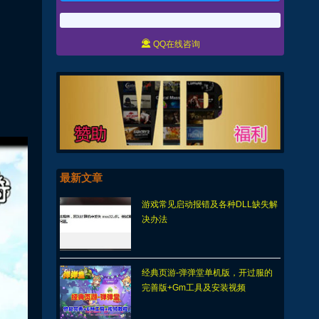

QQ在线咨询
最新文章
游戏常见启动报错及各种DLL缺失解
决办法
经典页游-弹弹堂单机版，开过服的
完善版+Gm工具及安装视频