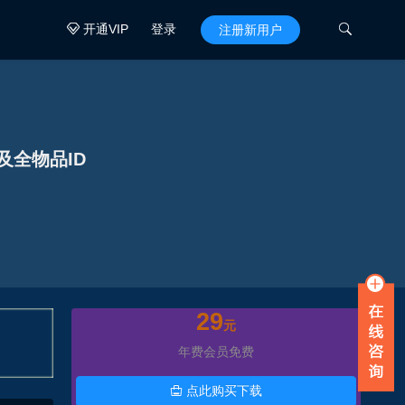
开通VIP
登录

注册新用户

及全物品ID
29
元
年费会员免费
点此购买下载
