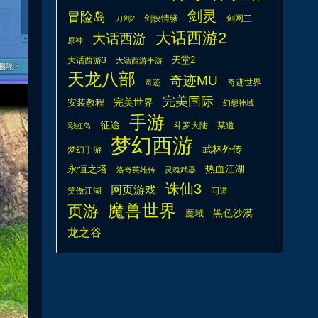
剑灵
冒险岛
剑侠情缘
剑网三
刀剑2
大话西游2
大话西游
原神
天堂2
大话西游3
大话西游手游
天龙八部
奇迹MU
奇迹世界
奇迹
完美国际
安装教程
完美世界
幻想神域
手游
征途
斗罗大陆
某道
彩虹岛
梦幻西游
武林外传
梦幻手游
热血江湖
永恒之塔
洛奇英雄传
灵魂武器
诛仙3
网页游戏
笑傲江湖
问道
魔兽世界
页游
魔域
黑色沙漠
龙之谷