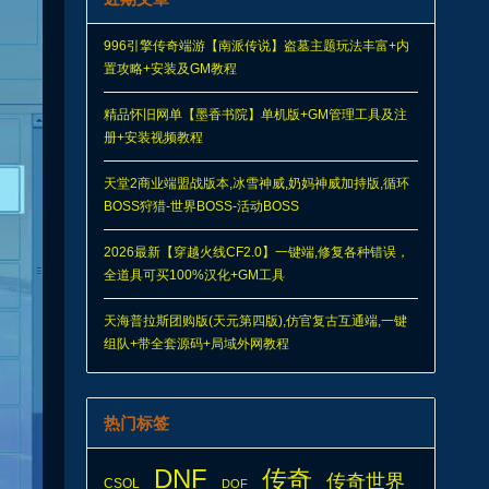
996引擎传奇端游【南派传说】盗墓主题玩法丰富+内
置攻略+安装及GM教程
精品怀旧网单【墨香书院】单机版+GM管理工具及注
册+安装视频教程
天堂2商业端盟战版本,冰雪神威,奶妈神威加持版,循环
BOSS狩猎-世界BOSS-活动BOSS
2026最新【穿越火线CF2.0】一键端,修复各种错误，
全道具可买100%汉化+GM工具
天海普拉斯团购版(天元第四版),仿官复古互通端,一键
组队+带全套源码+局域外网教程
热门标签
DNF
传奇
传奇世界
CSOL
DOF