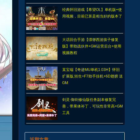
经典怀旧游戏【希望OL】单机版+使
用视频，目前已算是相当好的版本了
大话回合手游【缥缈西游孩子修复
版】带助战伙伴+GM运营后台+使用
视频教程
某宝端【奇迹MU单机1.03H】怀旧
扩展版,转生+F7助手挂机+6D翅膀 送
GM
剑灵-御剑修仙版任务副本修复完
善，带果体补丁，可玩性非常高+GM
工具
近期文章