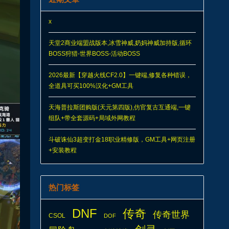
x
天堂2商业端盟战版本,冰雪神威,奶妈神威加持版,循环
BOSS狩猎-世界BOSS-活动BOSS
2026最新【穿越火线CF2.0】一键端,修复各种错误，
全道具可买100%汉化+GM工具
天海普拉斯团购版(天元第四版),仿官复古互通端,一键
组队+带全套源码+局域外网教程
斗破诛仙3超变打金18职业精修版，GM工具+网页注册
+安装教程
热门标签
DNF
传奇
传奇世界
CSOL
DOF