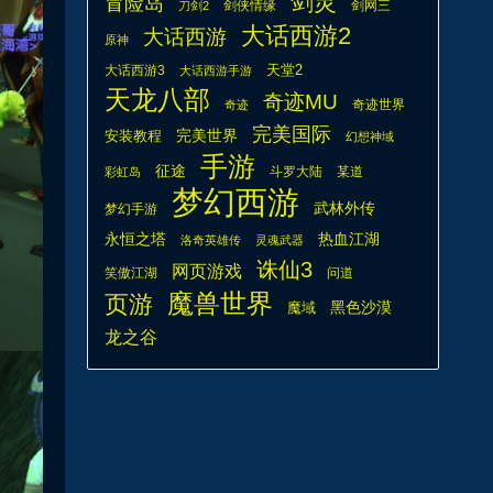
剑灵
冒险岛
剑侠情缘
剑网三
刀剑2
大话西游2
大话西游
原神
天堂2
大话西游3
大话西游手游
天龙八部
奇迹MU
奇迹世界
奇迹
完美国际
安装教程
完美世界
幻想神域
手游
征途
斗罗大陆
某道
彩虹岛
梦幻西游
武林外传
梦幻手游
热血江湖
永恒之塔
洛奇英雄传
灵魂武器
诛仙3
网页游戏
笑傲江湖
问道
魔兽世界
页游
魔域
黑色沙漠
龙之谷