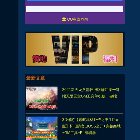

QQ在线咨询
最新文章
2021新天龙八部怀旧版醉江湖一键
端无限元宝GM工具单机版一键端
3D端游【嘉航武林外传之书生Pro
版】怀旧防官,BOSS全开+完整商城
+GM工具+EL编辑器