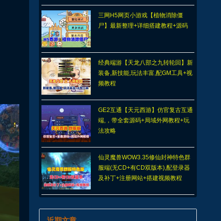
三网H5网页小游戏【植物消除僵
尸】最新整理+详细搭建教程+源码
经典端游【天龙八部之九转轮回】新
装备,新技能,玩法丰富,配GM工具+视
频教程
GE2互通【天元西游】仿官复古互通
端,，带全套源码+局域外网教程+玩
法攻略
仙灵魔兽WOW3.35修仙封神特色群
服端(无CD+有CD双版本),配登录器
及补丁+注册网站+搭建视频教程
近期文章