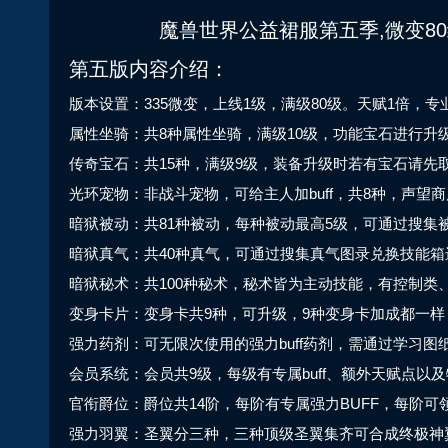
魔兽世界公益裙服第五季,微变8
第五版内容介绍：
版本设置：335微变，上线1级，满级80级。天赋1倍，
属性坐骑：共8种属性坐骑，满级10级，功能宝石进行升
传奇宝石：共15种，满级9级，装备升级时若有宝石请先
光环宠物：非战斗宠物，可给主人加buff，共8种，声望
暗狱被动：共81种被动，每种被动最高5级，可通过搜
暗狱真气：共40种真气，可通过搜集真气图录兑换技能
暗狱秘术：共100种秘术，秘术皆为主动技能，有控制
变身卡片：变身卡共9种，可升级，9种变身卡加成都一
强力药剂：可无限次使用的强力buff药剂，需通过学习
会员系统：会员共9级，每级有专属buff、额外天赋点
官衔爵位：爵位共14阶，每阶有专属强力BUFF，每阶
强力羽翼：圣翼分三种，三种顶级圣翼集齐可合成终极神