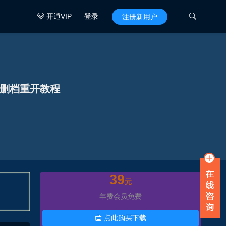
开通VIP
登录

注册新用户

及删档重开教程
39
元
年费会员免费
点此购买下载
