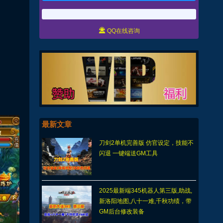

QQ在线咨询
最新文章
刀剑2单机完善版 仿官设定，技能不
闪退 一键端送GM工具
2025最新端345机器人第三版,助战,
新洛阳地图,八十一难,千秋功绩，带
GM后台修改装备