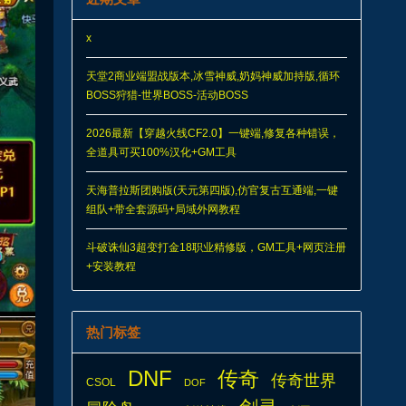
x
天堂2商业端盟战版本,冰雪神威,奶妈神威加持版,循环
BOSS狩猎-世界BOSS-活动BOSS
2026最新【穿越火线CF2.0】一键端,修复各种错误，
全道具可买100%汉化+GM工具
天海普拉斯团购版(天元第四版),仿官复古互通端,一键
组队+带全套源码+局域外网教程
斗破诛仙3超变打金18职业精修版，GM工具+网页注册
+安装教程
热门标签
DNF
传奇
传奇世界
CSOL
DOF