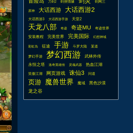
剑灵
冒险岛
剑侠情缘
剑网三
刀剑2
大话西游2
大话西游
原神
天堂2
大话西游3
大话西游手游
天龙八部
奇迹MU
奇迹世界
奇迹
完美国际
安装教程
完美世界
幻想神域
手游
征途
斗罗大陆
某道
彩虹岛
梦幻西游
武林外传
梦幻手游
热血江湖
永恒之塔
洛奇英雄传
灵魂武器
诛仙3
网页游戏
笑傲江湖
问道
魔兽世界
页游
魔域
黑色沙漠
龙之谷