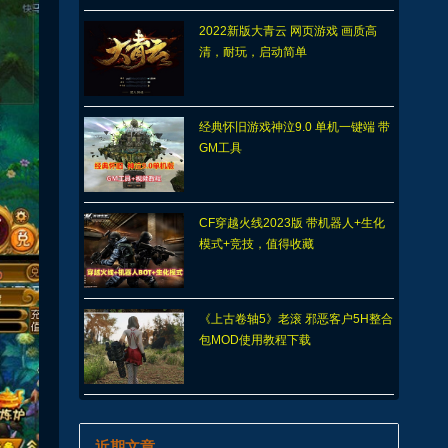
2022新版大青云 网页游戏 画质高
清，耐玩，启动简单
经典怀旧游戏神泣9.0 单机一键端 带
GM工具
CF穿越火线2023版 带机器人+生化
模式+竞技，值得收藏
《上古卷轴5》老滚 邪恶客户5H整合
包MOD使用教程下载
近期文章