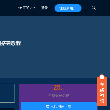
开通VIP
登录

注册新用户

网搭建教程
25
元
年费会员免费
点此购买下载
