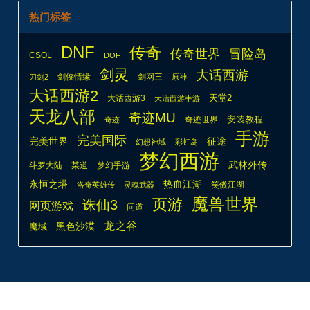
热门标签
DNF
传奇
传奇世界
冒险岛
CSOL
DOF
剑灵
大话西游
剑侠情缘
剑网三
刀剑2
原神
大话西游2
天堂2
大话西游3
大话西游手游
天龙八部
奇迹MU
安装教程
奇迹世界
奇迹
手游
完美国际
完美世界
征途
幻想神域
彩虹岛
梦幻西游
武林外传
斗罗大陆
某道
梦幻手游
热血江湖
永恒之塔
笑傲江湖
洛奇英雄传
灵魂武器
魔兽世界
页游
诛仙3
网页游戏
问道
龙之谷
魔域
黑色沙漠
© 2026
游戏海湾
本次查询请求：120 页面生成耗时：