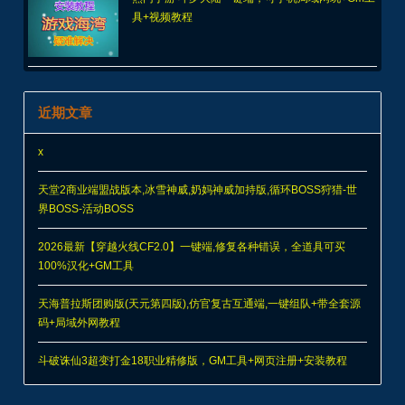
具+视频教程
近期文章
x
天堂2商业端盟战版本,冰雪神威,奶妈神威加持版,循环BOSS狩猎-世
界BOSS-活动BOSS
2026最新【穿越火线CF2.0】一键端,修复各种错误，全道具可买
100%汉化+GM工具
天海普拉斯团购版(天元第四版),仿官复古互通端,一键组队+带全套源
码+局域外网教程
斗破诛仙3超变打金18职业精修版，GM工具+网页注册+安装教程