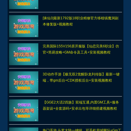
[诛仙3]最新1792版18职业精修官方移植镇魔洞副
本修复版+视频教程
完美国际155V156原开服版【仙恋完美6职业】仿
官+简易攻略+GM命令及工具+安装视频教程
3D动作手游【极无双2觉醒卧龙列传版】最新一键
端，带gm后台+CDK授权后台+安装视频教程
【GGE2大话2四族】双端互通,内置GM工具+服务
器架设+全套源码+安卓出包等详细搭建视频教程
热门手游 斗罗大陆一键端，可手机局域网玩+Gm工