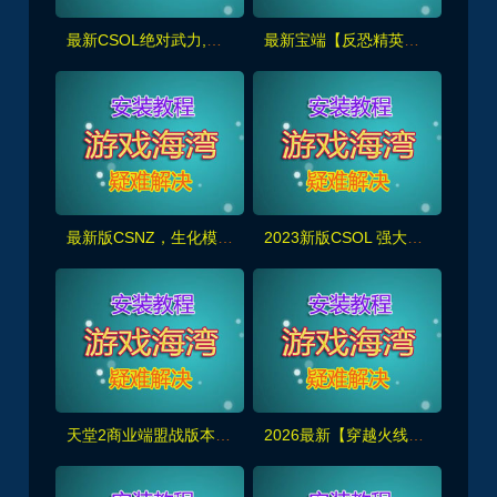
最新CSOL绝对武力,修复缔造者模式，生化S异变等模式+GM命令及使用教程
最新宝端【反恐精英OL】双翼之战版，带强大人机对战,生化模式完善,完整武GM代码+辅助工具+视频教程
最新版CSNZ，生化模式修复完善，可玩随机武器生化S模式
2023新版CSOL 强大人机对战 全模式机器人+生化模式
天堂2商业端盟战版本,冰雪神威,奶妈神威加持版,循环BOSS狩猎-世界BOSS-活动BOSS
2026最新【穿越火线CF2.0】一键端,修复各种错误，全道具可买100%汉化+GM工具