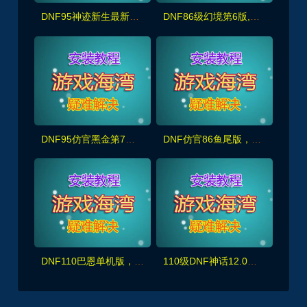
DNF95神迹新生最新版，5转真14键镶嵌,宽屏，修复完善且耐玩+GM+安装视频教程
DNF86级幻境第6版,宽屏显示,新年版装备镶嵌主线任务深渊春节活动
DNF95仿官黑金第7版,女圣职,女鬼剑+新皮肤100副本+大转移双城镇,超级内辅+GM工具
DNF仿官86鱼尾版，全宽屏时装镶嵌,皮肤装扮,超级内辅+GM工具
DNF110巴恩单机版，主线任务+全副本,细节优化非常完美，配玩法攻略+GM工具及视频教程
110级DNF神话12.0版 真女鬼剑龙之庭院机械七战神龙之怒+完整主线任务剧情，带视频教程