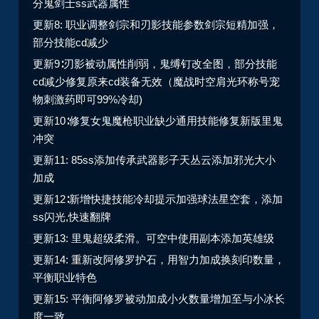
分鬼剑士ss武器属性
更新8: 职业调整剑宗和刃影技能参数剑宗短精加强，
部分技能cd减少
更新9∶刃影被动属性削弱，鬼缚钉改全图，部分技能
cd减少修复原来cd装备无效（魔战时空肩光环称号宠
物刺激药即可99%冷却)
更新10∶修复女鬼魔枪职业缺少通用技能修复新版里鬼
冲突
更新11: 85ss添加传承武器影子天丛云添加邪光大小
加成
更新12∶新增快捷技能冷却提示加强球法星空套，添加
ss闪光,快速翻牌
更新13: 里鬼超级柔滑。可空中使用副本添加英雄级
更新14: 重新改阿修罗护石，用智力加成换刻印数量，
平衡职业特色
更新15: 平衡阿修罗被动加成小火数量增加至与小冰长
度一致