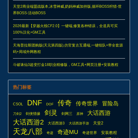
天堂2商业端盟战版本,冰雪神威,奶妈神威加持版,循环BOSS狩猎-世
界BOSS-活动BOSS
2026最新【穿越火线CF2.0】一键端,修复各种错误，全道具可买
100%汉化+GM工具
天海普拉斯团购版(天元第四版),仿官复古互通端,一键组队+带全套源
码+局域外网教程
斗破诛仙3超变打金18职业精修版，GM工具+网页注册+安装教程
热门标签
DNF
传奇
传奇世界
冒险岛
CSOL
DOF
剑灵
大话西游
剑侠情缘
剑网三
刀剑2
原神
大话西游2
天堂2
大话西游3
大话西游手游
天龙八部
奇迹MU
安装教程
奇迹世界
奇迹