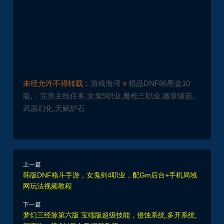
未经允许不得转载：
游戏海湾
»
精品DNF86黑金10
版,，完美主线任务,女鬼5职业,魔枪三职业,徽章镶嵌,
武器幻化,天赋炉石
上一篇
韩版DNF格斗手游，女鬼剑4职业，配Gm后台+手机局域
网玩法视频教程
下一篇
梦幻三经脉第六版 宝端版超级技能，侵蚀系统,多开系统,