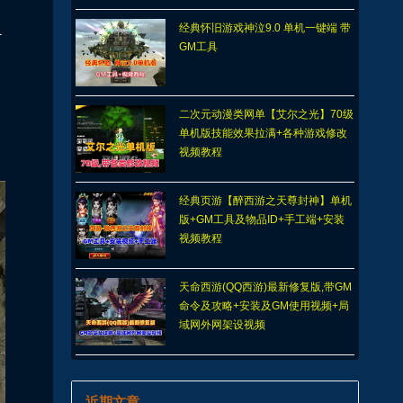
经典怀旧游戏神泣9.0 单机一键端 带
1
GM工具
二次元动漫类网单【艾尔之光】70级
单机版技能效果拉满+各种游戏修改
视频教程
经典页游【醉西游之天尊封神】单机
版+GM工具及物品ID+手工端+安装
视频教程
天命西游(QQ西游)最新修复版,带GM
命令及攻略+安装及GM使用视频+局
域网外网架设视频
近期文章