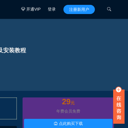
开通VIP
登录

注册新用户

及安装教程
29
元
年费会员免费
点此购买下载
