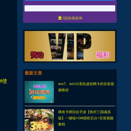

QQ在线咨询
最新文章
M使
win7、win10系统虚拟网卡的安装视
频教程
稀有卡牌回合手游【铁杆三国魂系
版】一键端+GM授权后台+安装视频
教程