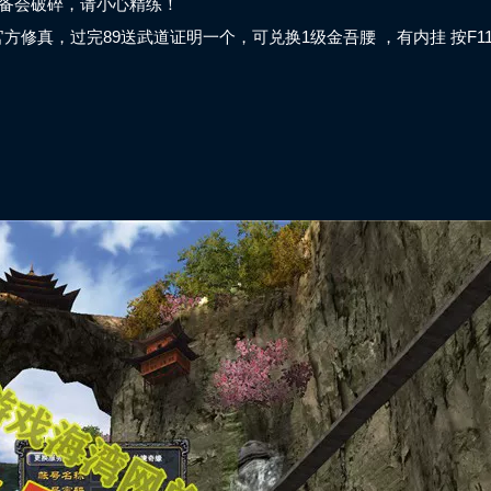
装备会破碎，请小心精练！
方修真，过完89送武道证明一个，可兑换1级金吾腰 ，有内挂 按F1