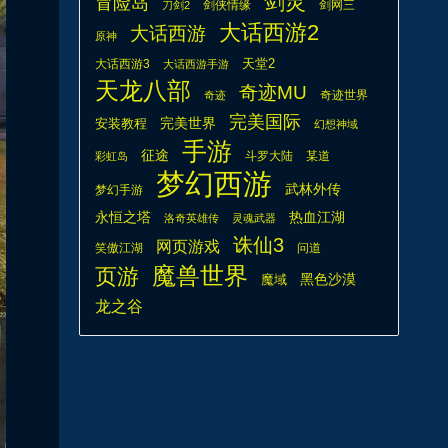
剑灵
冒险岛
剑侠情缘
剑网三
刀剑2
大话西游2
大话西游
原神
天堂2
大话西游3
大话西游手游
天龙八部
奇迹MU
奇迹世界
奇迹
完美国际
安装教程
完美世界
幻想神域
手游
征途
斗罗大陆
某道
彩虹岛
梦幻西游
武林外传
梦幻手游
热血江湖
永恒之塔
洛奇英雄传
灵魂武器
诛仙3
网页游戏
笑傲江湖
问道
魔兽世界
页游
魔域
黑色沙漠
龙之谷