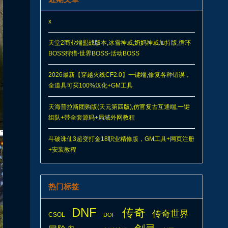
x
天堂2商业端盟战版本,冰雪神威,奶妈神威加持版,循环
BOSS狩猎-世界BOSS-活动BOSS
2026最新【穿越火线CF2.0】一键端,修复各种错误，
全道具可买100%汉化+GM工具
天海普拉斯团购版(天元第四版),仿官复古互通端,一键
组队+带全套源码+局域外网教程
斗破诛仙3超变打金18职业精修版，GM工具+网页注册
+安装教程
热门标签
DNF
传奇
传奇世界
CSOL
DOF