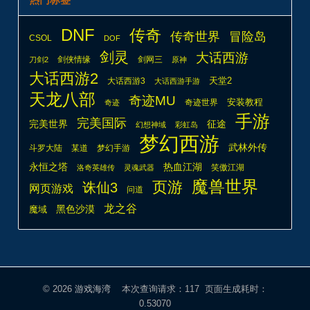
DNF
传奇
传奇世界
冒险岛
CSOL
DOF
剑灵
大话西游
剑侠情缘
剑网三
刀剑2
原神
大话西游2
天堂2
大话西游3
大话西游手游
天龙八部
奇迹MU
安装教程
奇迹世界
奇迹
手游
完美国际
完美世界
征途
幻想神域
彩虹岛
梦幻西游
武林外传
斗罗大陆
某道
梦幻手游
热血江湖
永恒之塔
笑傲江湖
洛奇英雄传
灵魂武器
魔兽世界
页游
诛仙3
网页游戏
问道
龙之谷
魔域
黑色沙漠
© 2026
游戏海湾
本次查询请求：117 页面生成耗时：
0.53070