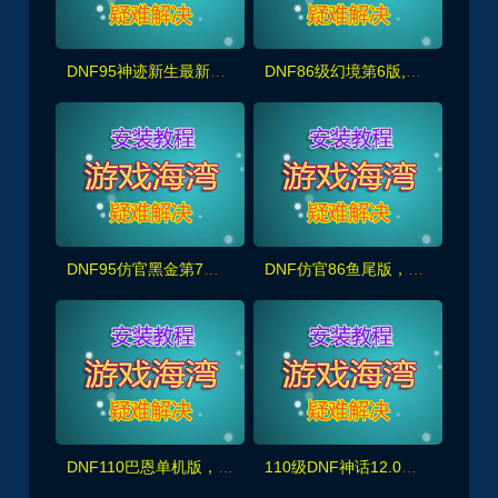
DNF95神迹新生最新版，5转真14键镶嵌,宽屏，修复完善且耐玩+GM+安装视频教程
DNF86级幻境第6版,宽屏显示,新年版装备镶嵌主线任务深渊春节活动
DNF95仿官黑金第7版,女圣职,女鬼剑+新皮肤100副本+大转移双城镇,超级内辅+GM工具
DNF仿官86鱼尾版，全宽屏时装镶嵌,皮肤装扮,超级内辅+GM工具
DNF110巴恩单机版，主线任务+全副本,细节优化非常完美，配玩法攻略+GM工具及视频教程
110级DNF神话12.0版 真女鬼剑龙之庭院机械七战神龙之怒+完整主线任务剧情，带视频教程