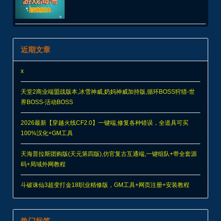
近期文章
x
天堂2商业端盟战版本,冰雪神威,奶妈神威加持版,循环BOSS狩猎-世
界BOSS-活动BOSS
2026最新【穿越火线CF2.0】一键端,修复各种错误，全道具可买
100%汉化+GM工具
天海普拉斯团购版(天元第四版),仿官复古互通端,一键组队+带全套源
码+局域外网教程
斗破诛仙3超变打金18职业精修版，GM工具+网页注册+安装教程
热门标签