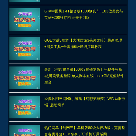
GTA中国风1.41整合版1300辆真车+183位美女与
英雄+200%存档 完美学习版
GGE大话3端游【大话西游3苍涛龙吟】最新整理
+网关工具+全套源码+详细搭建教程
最新【桃园将星录100级3转修复版】完整任务商
城,可刷装备坐骑,单人副本血战boss+GM充值邮件
后台
经典休闲三网H5小游戏【幻想英雄梦】WIN系服务
端+启动简单
热门网单【剑网三】单机版80级大轻功版，完善整
合各类修复+GM命令，可单机可局域网