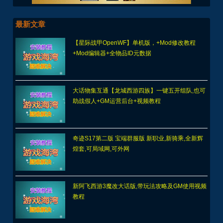
最新文章
【星际战甲OpenWF】单机版，+Mod修改教程
+Mod编辑器+全物品ID元数据
大话物集互通【龙城西游四族】一键五开组队,也可
助战假人+GM运营后台+视频教程
奇迹S17第二版 宝端群服版 新职业,新骑乘,全新辉
煌套,可局域网,可外网
新阿飞西游3魔改大话版,带玩法攻略及GM使用视频
教程