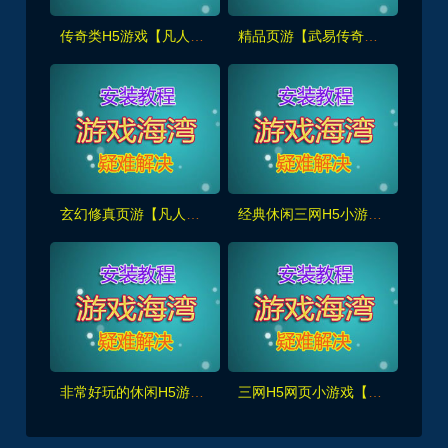
传奇类H5游戏【凡人修仙传2】一键端，玩法休闲炫酷,带GM管理后台+全套源码+外网教程
精品页游【武易传奇】新增全职业110级装备,足迹时装,锻铸合成,新增极·屠龙套装+GM物品命令
玄幻修真页游【凡人修真2之斗神弑妖】新增125大罗金仙套装+GM工具+详细搭建+外网视频教程
经典休闲三网H5小游戏【幻想英雄梦】WIN系服务端+启动简单
非常好玩的休闲H5游戏【勇士征程】WIN系服务端+详细搭建教程+源码
三网H5网页小游戏【植物消除僵尸】最新整理+详细搭建教程+源码