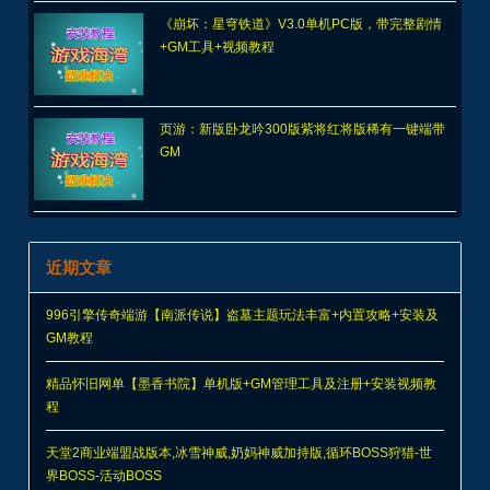
《崩坏：星穹铁道》V3.0单机PC版，带完整剧情
+GM工具+视频教程
页游：新版卧龙吟300版紫将红将版稀有一键端带
GM
近期文章
996引擎传奇端游【南派传说】盗墓主题玩法丰富+内置攻略+安装及
GM教程
精品怀旧网单【墨香书院】单机版+GM管理工具及注册+安装视频教
程
天堂2商业端盟战版本,冰雪神威,奶妈神威加持版,循环BOSS狩猎-世
界BOSS-活动BOSS