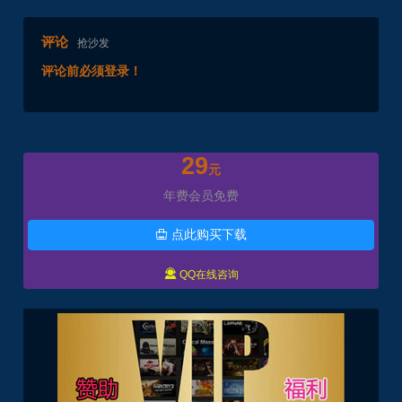
评论
抢沙发
评论前必须登录！
29
元
年费会员免费
点此购买下载


QQ在线咨询