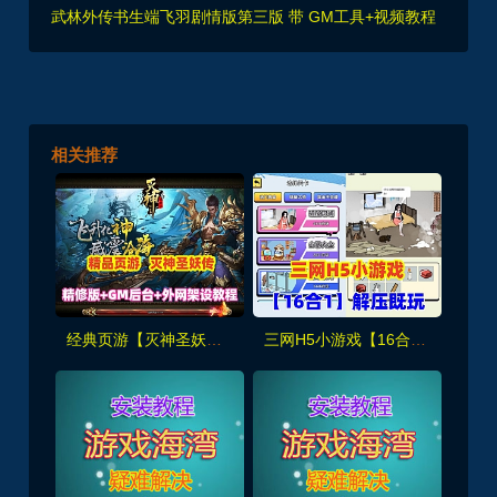
武林外传书生端飞羽剧情版第三版 带 GM工具+视频教程
相关推荐
经典页游【灭神圣妖传】精修版，画质高清,带GM后台+手工外网端架设教程
三网H5小游戏【16合1】解压既玩,休闲娱乐+安装使用视频教程