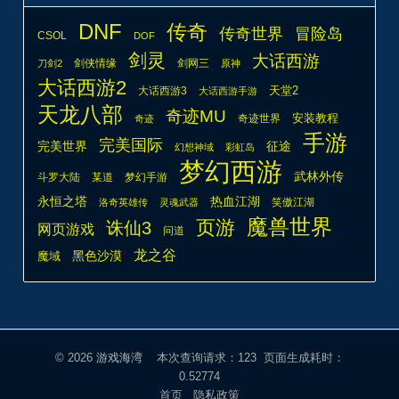
DNF
传奇
传奇世界
冒险岛
CSOL
DOF
剑灵
大话西游
剑侠情缘
剑网三
刀剑2
原神
大话西游2
天堂2
大话西游3
大话西游手游
天龙八部
奇迹MU
安装教程
奇迹世界
奇迹
手游
完美国际
完美世界
征途
幻想神域
彩虹岛
梦幻西游
武林外传
斗罗大陆
某道
梦幻手游
热血江湖
永恒之塔
笑傲江湖
洛奇英雄传
灵魂武器
魔兽世界
页游
诛仙3
网页游戏
问道
龙之谷
魔域
黑色沙漠
© 2026
游戏海湾
本次查询请求：123 页面生成耗时：
0.52774
首页
隐私政策