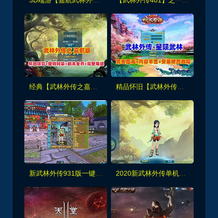
经典【武林外传之嘉航版】怀旧防官版,宠物时装,副本BOSS全开放+完整商城+GM工具
精品怀旧【武林外传之星陨武林新春版】+GM工具+修改工具及架设视频教程
新武林外传931版一键端 游戏内Gm控制台及GM工具
2020新武林外传单机版书生端一键端书生第二版飞羽剧情副本GM工具