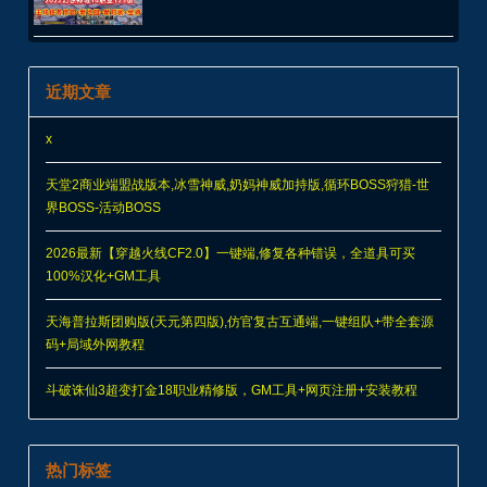
近期文章
x
天堂2商业端盟战版本,冰雪神威,奶妈神威加持版,循环BOSS狩猎-世
界BOSS-活动BOSS
2026最新【穿越火线CF2.0】一键端,修复各种错误，全道具可买
100%汉化+GM工具
天海普拉斯团购版(天元第四版),仿官复古互通端,一键组队+带全套源
码+局域外网教程
斗破诛仙3超变打金18职业精修版，GM工具+网页注册+安装教程
热门标签