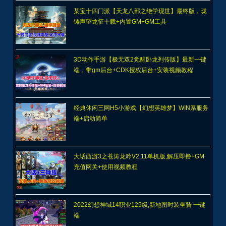
某宝十四门派【天龙八部之绝学现世】最终版，珑
铸声望龙征十载+内置GM+GM工具
3D动作手游【极无双2觉醒卧龙列传版】最新一键
端，带gm后台+CDK授权后台+安装视频教程
经典休闲三网H5小游戏【幻想英雄梦】WIN系服务
端+启动简单
大话西游3之苍涛龙吟V2.11单机版,解压即撸+GM
充值网关+使用视频教程
2022幻想神域14职业125级,新地图时装坐骑 一键
端