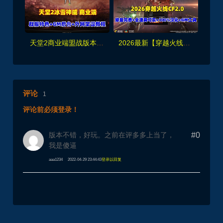
天堂2商业端盟战版本,冰雪神威,奶妈神威加持版,循环BOSS狩猎-世界BOSS-活动BOSS
2026最新【穿越火线CF2.0】一键端,修复各种错误，全道具可买100%汉化+GM工具
评论
1
评论前必须登录！
版本不错，好玩。之前在评多多上当了，
#0
我是傻逼
aaa1234
2022-04-29 23:44:43
登录以回复