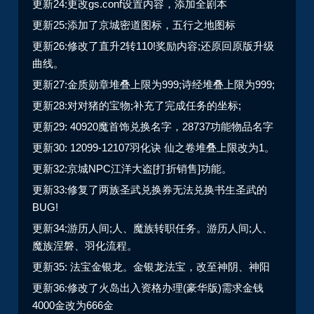
更新24:更改gs.conf设置内容，添加全剧本
更新25:添加了京城密道图标，五行之地图标
更新26:修改了直升2转110!奖励内容;还原回原版升级
曲线。
更新27:金质勋章堆叠上限为999;诗经堆叠上限为999;
更新28:对对猪的宝物;补充了完成任务的坐标;
更新29: 40920魔首饰兑换名字，28737功能物品名字
更新30: 12099-12107羽化诀 仙之卷堆叠上限改为1。
更新32:京城NPC江洋大盗[打折销售]功能。
更新33:修复了两族圣武兑换券无法兑换书生圣武的
BUG!
更新34:游历人间;人、魔族转职任务。游历人间;人、
魔族涅磐、羽化流程。
更新35: 法宝金银龙。金银龙法宝，改至神阴、神阳
更新36:修改了火岛出入资格办理(豪华版)需求金钱
4000金改为666金