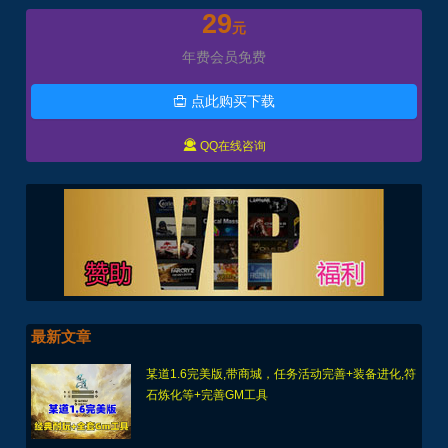
29
元
年费会员免费
点此购买下载


QQ在线咨询
最新文章
某道1.6完美版,带商城，任务活动完善+装备进化,符
石炼化等+完善GM工具