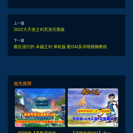
上一篇
2022大天使之剑页游完善版
下一篇
最近流行的 卓越之剑 单机版 配GM及详细视频教程
相关推荐
3D端游【嘉航武林外传之书生Pro版】怀旧防官,BOSS全开+完整商城+GM工具+EL编辑器
【武林外传401】之一剑武林养老端,带攻略+GM工具及装备发送工具+完整商城+EL编辑器